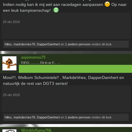
Indien nodig kan ik mij wel aan racedagen aanpassen
Op naar
een leuk kampioenschap! :
25 okt 2018
hillss
,
markdevries78
,
DapperDamhert
en
1 andere persoon
vinden dit leuk.
asjemenou75
FIFO:............Fit In or F... ...
Mooi!!!, Welkom Schuminiels!! , MarkdeVries, DapperDamhert en
natuurlijk de rest van DGT3 series!
25 okt 2018
hillss
,
markdevries78
,
DapperDamhert
en
1 andere persoon
vinden dit leuk.
Wrinklyflame7NL