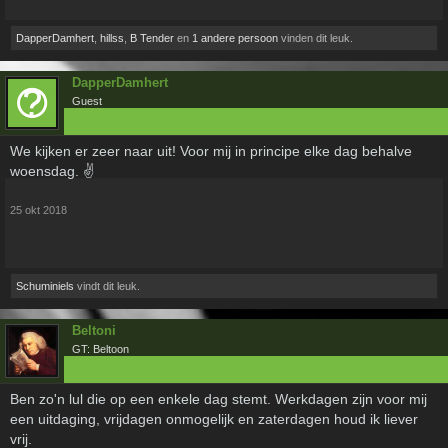
DapperDamhert
,
hillss
,
B Tender
en
1 andere persoon
vinden dit leuk.
DapperDamhert
Guest
We kijken er zeer naar uit! Voor mij in principe elke dag behalve
woensdag. ✌️
25 okt 2018
Schuminiels
vindt dit leuk.
Beltoni
GT: Beltoon
Ben zo'n lul die op een enkele dag stemt. Werkdagen zijn voor mij
een uitdaging, vrijdagen onmogelijk en zaterdagen houd ik liever
vrij.