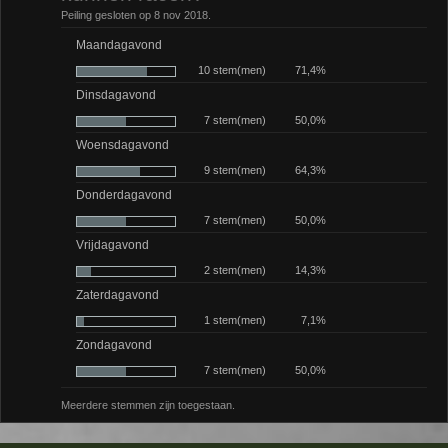
Peiling gesloten op 8 nov 2018.
Maandagavond
10 stem(men)
71,4%
Dinsdagavond
7 stem(men)
50,0%
Woensdagavond
9 stem(men)
64,3%
Donderdagavond
7 stem(men)
50,0%
Vrijdagavond
2 stem(men)
14,3%
Zaterdagavond
1 stem(men)
7,1%
Zondagavond
7 stem(men)
50,0%
Meerdere stemmen zijn toegestaan.