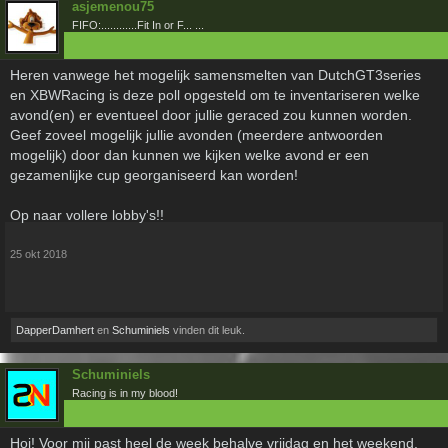
asjemenou75
FIFO:............Fit In or F... ...
Heren vanwege het mogelijk samensmelten van DutchGT3series
en XBWRacing is deze poll opgesteld om te inventariseren welke
avond(en) er eventueel door jullie geraced zou kunnen worden.
Geef zoveel mogelijk jullie avonden (meerdere antwoorden
mogelijk) door dan kunnen we kijken welke avond er een
gezamenlijke cup georganiseerd kan worden!
Op naar vollere lobby's!!
25 okt 2018
DapperDamhert
en
Schuminiels
vinden dit leuk.
Schuminiels
Racing is in my blood!
Hoi! Voor mij past heel de week behalve vrijdag en het weekend.