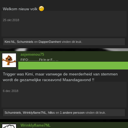
Welkom nieuw volk
25 okt 2018
Kimi NL
,
Schuminiels
en
DapperDamhert
vinden dit leuk.
asjemenou75
FIFO:............Fit In or F... ...
Trigger was Kimi, maar vanwege de meerderheid van stemmen
wordt de gezamelijke raceavond Maandagavond !!
6 dec 2018
Schuminiels
,
Wrinklyflame7NL
,
hillss
en
1 andere persoon
vinden dit leuk.
Wrinklyflame7NL