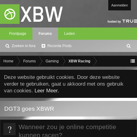
Aanmelden
Frontpage
Forums
Leden
Zoeken in fora
Recente Posts
Z
oe
ke
Home
Forums
Gaming
XBW Racing
n
Deze website gebruikt cookies. Door deze website
verder te gebruiken, gaat u akkoord met ons gebruik
van cookies.
Leer Meer.
DGT3 goes XBWR
?
Wanneer zou je online competitie
kunnen racen?