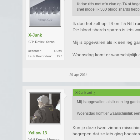
Ik doe rifts met m'n clan op T4 of hog
snel mogelijk 500 blood shards heb
Ik doe het zelf op T4 en T5 Rift r
Die blood shards sparen is iets wa
X-Junk
Mij is opgevallen als ik een leg gamb
GT: Reflex Xeros
Berichten:
4.059
Woensdag komt er waarschijnlijk
Leuk Bevonden:
197
29 apr 2014
X-Junk zei:
↑
Mij is opgevallen als ik een leg gamble 
Woensdag komt er waarschijnlijk ee
Kun je deze twee zinnen misschien
Yellow 13
begrepen dat ze iets ging boosten 
Well-Known Member