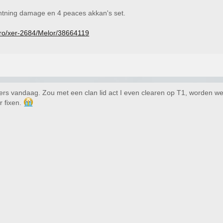
htning damage en 4 peaces akkan's set.
ero/xer-2684/Melor/38664119
ers vandaag. Zou met een clan lid act I even clearen op T1, worden w
r fixen.