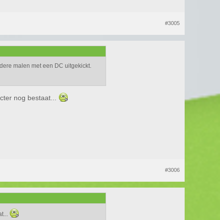
#3005
rdere malen met een DC uitgekickt.
cter nog bestaat...
#3006
t...