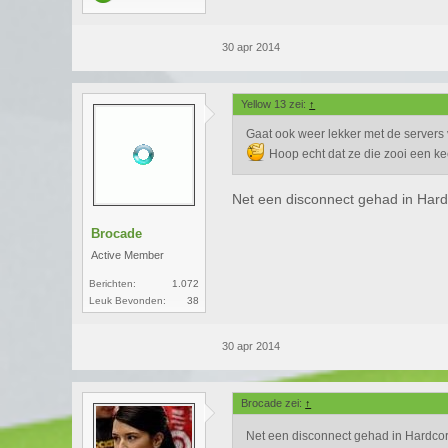
30 apr 2014
Yellow 13 zei:
↑
Gaat ook weer lekker met de servers 
Hoop echt dat ze die zooi een ke
Net een disconnect gehad in Har
Brocade
Active Member
Berichten:
1.072
Leuk Bevonden:
38
30 apr 2014
Brocade zei:
↑
Net een disconnect gehad in Hardco