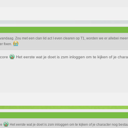
vandaag. Zou met een clan lid act I even clearen op T1, worden we er allebei mee
er fixen.
dcore
Het eerste wat je doet is zsm inloggen om te kijken of je chara
re
Het eerste wat je doet is zsm inloggen om te kijken of je character nog bestaa