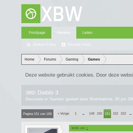
Frontpage
Forums
Leden
Zoeken in fora
Recente Posts
Home
Forums
Gaming
Games
Deze website gebruikt cookies. Door deze websi
Diablo 3
[PC]
Discussie in '
Games
' gestart door
Roerbakmie
,
30 jun 2
< Vorige
1
149
150
152
153
Pagina 151 van 169
←
151
→
tim91 zei:
↑