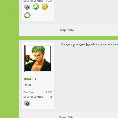
Leuk Bevonden:
4.914
30 apr 2014
Server grootte heeft niks te mak
Inferius
Baller.
Berichten:
3.843
Leuk Bevonden:
45
30 apr 2014