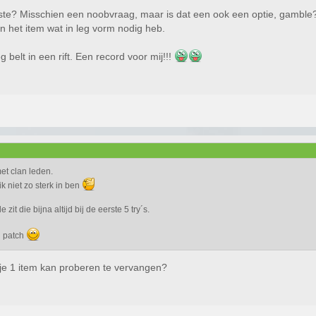
ste? Misschien een noobvraag, maar is dat een ook een optie, gamble? 
 het item wat in leg vorm nodig heb.
 belt in een rift. Een record voor mij!!!
met clan leden.
k niet zo sterk in ben
zit die bijna altijd bij de eerste 5 try´s.
n patch
je 1 item kan proberen te vervangen?