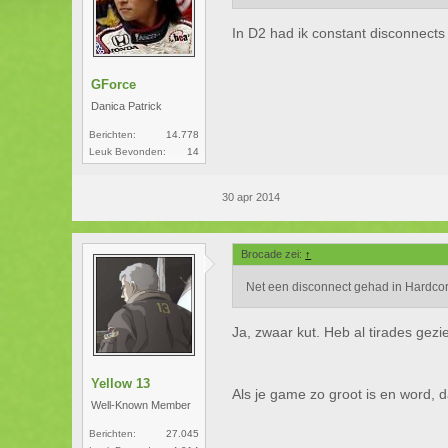
In D2 had ik constant disconnect
GForce
Danica Patrick
Berichten:
14.778
Leuk Bevonden:
14
30 apr 2014
Brocade zei:
↑
Net een disconnect gehad in Hardco
Ja, zwaar kut. Heb al tirades gezi
Yellow 13
Als je game zo groot is en word, d
Well-Known Member
Berichten:
27.045