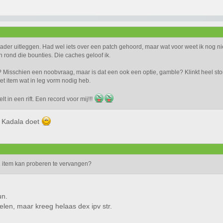
der uitleggen. Had wel iets over een patch gehoord, maar wat voor weet ik nog niet
 rond die bounties. Die caches geloof ik.
? Misschien een noobvraag, maar is dat een ook een optie, gamble? Klinkt heel sto
t item wat in leg vorm nodig heb.
t in een rift. Een record voor mij!!!
j Kadala doet
 item kan proberen te vervangen?
un.
len, maar kreeg helaas dex ipv str.