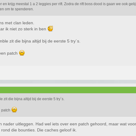
er en krijg meestal 1 a 2 leggies per rift. Zodra de rift boss dood is gaan we ook gel
ben om te spenderen.
uns met clan leden.
ar ik niet zo sterk in ben
le zit die bijna altijd bij de eerste 5 try´s.
 een patch
zit die bijna altijd bij de eerste 5 try´s.
n patch
 nader uitleggen. Had wel iets over een patch gehoord, maar wat voor w
rond die bounties. Die caches geloof ik.