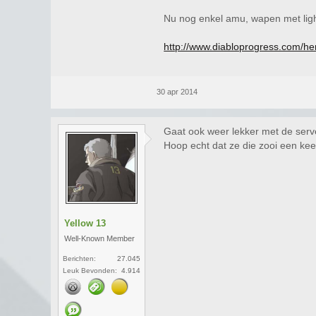
Nu nog enkel amu, wapen met lig
http://www.diabloprogress.com/h
30 apr 2014
Gaat ook weer lekker met de serv
Hoop echt dat ze die zooi een kee
Yellow 13
Well-Known Member
Berichten:
27.045
Leuk Bevonden:
4.914