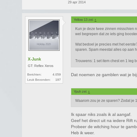
29 apr 2014
Yellow 13 zei:
↑
Kun je deze twee zinnen misschien na
wel begrepen dat ze iets ging boosten
Wat bedoel je precies met het eerste
sparen. Spam meestal alles op aan he
X-Junk
Trouwens: 1 set item chest en 1 leg bel
GT: Reflex Xeros
Dat noemen ze gamblen wat je bi
Berichten:
4.059
Leuk Bevonden:
197
Ypuh zei:
↑
Waarom zou je ze sparen? Zodat je 1
Ik spaar niks zoals ik al aangaf.
Geef het direct uit na iedere Rift r
Probeer de witching hour te gambe
Heb ik weer.