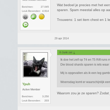
Wat bedoel je precies met het eer
Berichten:
27.045
sparen. Spam meestal alles op aan
Leuk Bevonden:
4.914
Trouwens: 1 set item chest en 1 leg
29 apr 2014
X-Junk zei:
↑
Ik doe het zelf op T4 en T5 Rift runs 
Die blood shards sparen is iets waar i
Mij is opgevallen als ik een leg gamble 
Woensdag komt er waarschijnlijk ee
Ypuh
Active Member
Waarom zou je ze sparen? Zodat 
Berichten:
3.250
Leuk Bevonden:
203