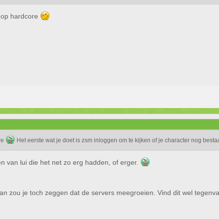
s op hardcore
re
Het eerste wat je doet is zsm inloggen om te kijken of je character nog bestaa
en van lui die het net zo erg hadden, of erger.
an zou je toch zeggen dat de servers meegroeien. Vind dit wel tegenvall