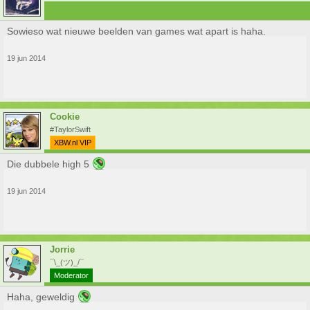
Sowieso wat nieuwe beelden van games wat apart is haha.
19 jun 2014
Cookie
#TaylorSwift
XBW.nl VIP
Die dubbele high 5
19 jun 2014
Jorrie
¯\_(ツ)_/¯
Moderator
Haha, geweldig