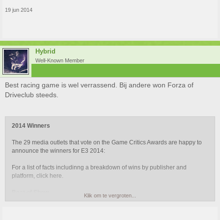
19 jun 2014
Hybrid
Well-Known Member
Best racing game is wel verrassend. Bij andere won Forza of
Driveclub steeds.
2014 Winners
The 29 media outlets that vote on the Game Critics Awards are happy to
announce the winners for E3 2014:
For a list of facts includinng a breakdown of wins by publisher and
platform, click here.
Best of Show
Klik om te vergroten...
Evolve
(Turtle Rock/2K Games for PC, PlayStation 4, Xbox One)