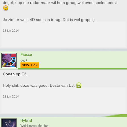
degelijk op me radar maar wil hem graag wel even spelen eerst.
Je ziet er wel L4D soms in terug. Dat is wel grappig.
18 jun 2014
Fiasco
عربي
XBW.nl VIP
Conan op E3.
Holy shit, deze was goed. Beste van E3.
19 jun 2014
Hybrid
Well-Known Member