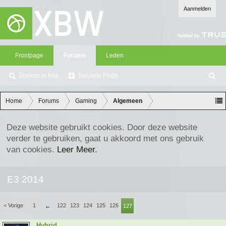
Aanmelden
Frontpage
Forums
Leden
Zoeken in fora
Recente Posts
Z
oe
ke
Home
Forums
Gaming
Algemeen
n
Deze website gebruikt cookies. Door deze website
verder te gebruiken, gaat u akkoord met ons gebruik
van cookies.
Leer Meer.
E3 2014
< Vorige
1
122
123
124
125
126
←
127
Hybrid