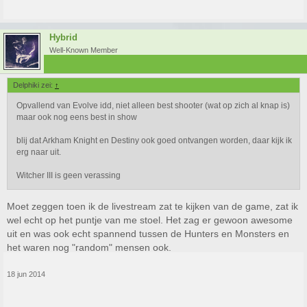
Hybrid
Well-Known Member
Delphiki zei:
↑
Opvallend van Evolve idd, niet alleen best shooter (wat op zich al knap is)
maar ook nog eens best in show
blij dat Arkham Knight en Destiny ook goed ontvangen worden, daar kijk ik
erg naar uit.
Witcher III is geen verassing
Moet zeggen toen ik de livestream zat te kijken van de game, zat ik
wel echt op het puntje van me stoel. Het zag er gewoon awesome
uit en was ook echt spannend tussen de Hunters en Monsters en
het waren nog "random" mensen ook.
18 jun 2014