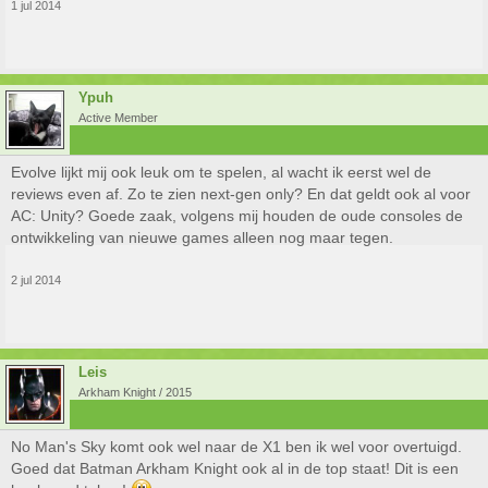
1 jul 2014
Best Original Game
No Man's Sky
(Hello Games for PlayStation 4)
Best Console Game
Ypuh
Evolve
Active Member
(Turtle Rock/2K Games for PC, PlayStation 4, Xbox One)
Best Handheld/Mobile Game
Evolve lijkt mij ook leuk om te spelen, al wacht ik eerst wel de
Super Smash Bros. for 3DS
reviews even af. Zo te zien next-gen only? En dat geldt ook al voor
(Sora/Namco-Bandai/Nintendo for 3DS)
AC: Unity? Goede zaak, volgens mij houden de oude consoles de
Best PC Game
ontwikkeling van nieuwe games alleen nog maar tegen.
Tom Clancy's Rainbow Six: Siege
(Ubisoft Montreal/Ubisoft for PC, PlayStation 4, Xbox One)
2 jul 2014
Best Hardware/Peripheral
Oculus Rift
(Oculus VR)
Leis
Best Action Game
Arkham Knight / 2015
Evolve
(Turtle Rock/2K Games for PC, PlayStation 4, Xbox One)
No Man's Sky komt ook wel naar de X1 ben ik wel voor overtuigd.
Best Action/Adventure Game
Goed dat Batman Arkham Knight ook al in de top staat! Dit is een
Batman: Arkham Knight