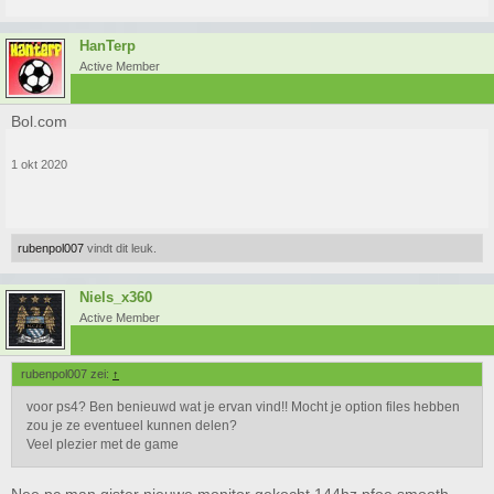
HanTerp
Active Member
Bol.com
1 okt 2020
rubenpol007
vindt dit leuk.
Niels_x360
Active Member
rubenpol007 zei:
↑
voor ps4? Ben benieuwd wat je ervan vind!! Mocht je option files hebben
zou je ze eventueel kunnen delen?
Veel plezier met de game