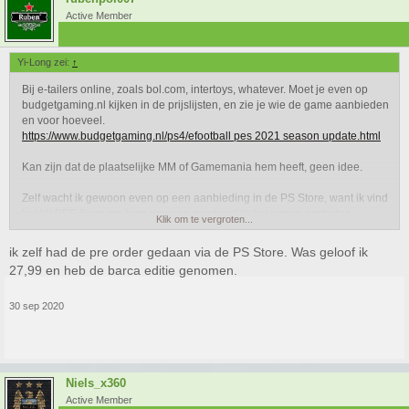
Active Member
Yi-Long zei:
↑
Bij e-tailers online, zoals bol.com, intertoys, whatever. Moet je even op
budgetgaming.nl kijken in de prijslijsten, en zie je wie de game aanbieden
en voor hoeveel.
https://www.budgetgaming.nl/ps4/efootball pes 2021 season update.html
Kan zijn dat de plaatselijke MM of Gamemania hem heeft, geen idee.
Zelf wacht ik gewoon even op een aanbieding in de PS Store, want ik vind
het bij PES fijner om hem gewoon zonder disk te kunnen opstarten.
Klik om te vergroten...
ik zelf had de pre order gedaan via de PS Store. Was geloof ik
27,99 en heb de barca editie genomen.
30 sep 2020
Niels_x360
Active Member