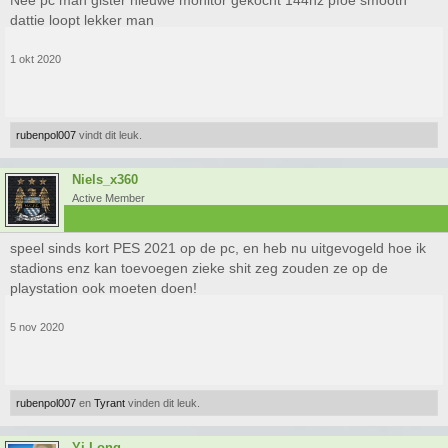
Nee pc man gister nieuwe monitor gekocht 144hz pfoe smooth
dattie loopt lekker man
1 okt 2020
rubenpol007
vindt dit leuk.
Niels_x360
Active Member
speel sinds kort PES 2021 op de pc, en heb nu uitgevogeld hoe ik
stadions enz kan toevoegen zieke shit zeg zouden ze op de
playstation ook moeten doen!
5 nov 2020
rubenpol007
en
Tyrant
vinden dit leuk.
Yi-Long