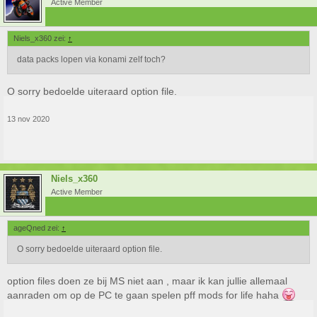
Active Member
Niels_x360 zei:
↑
data packs lopen via konami zelf toch?
O sorry bedoelde uiteraard option file.
13 nov 2020
Niels_x360
Active Member
ageQned zei:
↑
O sorry bedoelde uiteraard option file.
option files doen ze bij MS niet aan , maar ik kan jullie allemaal
aanraden om op de PC te gaan spelen pff mods for life haha