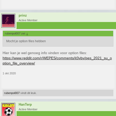
prinz
Active Member
rubenpol007 zei:
↑
Mocht je option files hebben
Hier kan je wel genoeg info vinden voor option files:
https://www.reddit.com/r/WEPES/comments/it3vbv/pes_2021_su_o
ption_file_overview/
1 okt 2020
rubenpol007
vindt dit leuk.
HanTerp
Active Member