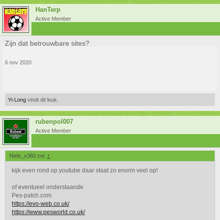
HanTerp
Active Member
Zijn dat betrouwbare sites?
6 nov 2020
Yi-Long
vindt dit leuk.
rubenpol007
Active Member
Niels_x360 zei:
↑
kijk even rond op youtube daar staat zo enorm veel op!
of eventueel onderstaande
Pes-patch.com
https://evo-web.co.uk/
https://www.pesworld.co.uk/