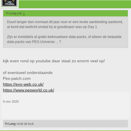
Yi-Long zei:
↑
Duurt langer dan normaal dit jaar voor er een leuke aanbieding aankomt,
al komt dat wellicht omdat hij al goedkoper was op Day 1.
Zijn er inmiddels al gratis betrouwbare data-packs, of alleen de betaalde
data-packs van PES-Universe ... ?
kijk even rond op youtube daar staat zo enorm veel op!
of eventueel onderstaande
Pes-patch.com
https://evo-web.co.uk/
https://www.pesworld.co.uk/
6 nov 2020
Yi-Long
vindt dit leuk.