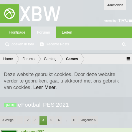
Aanmelden
Frontpage
Forums
Leden
Zoeken in fora
Recente Posts
Z
oe
ke
Home
Forums
Gaming
Games
n
Deze website gebruikt cookies. Door deze website
verder te gebruiken, gaat u akkoord met ons gebruik
van cookies.
Leer Meer.
eFootball PES 2021
[Multi]
< Vorige
1
2
3
5
6
11
Volgende >
4
→
rubenpol007