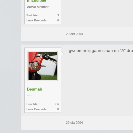
michelb86
Active Member
Berichten:
3
Leuk Bevonden:
0
29 okt 2004
gwoon erbij gaan staan en "A" dr
Beumah
----
Berichten:
886
Leuk Bevonden:
0
29 okt 2004