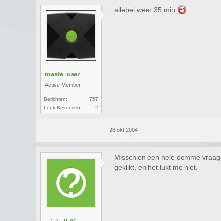
allebei weer 35 min
masta_user
Active Member
Berichten:
757
Leuk Bevonden:
2
28 okt 2004
Misschien een hele domme vraag, 
geklikt, en het lukt me niet.