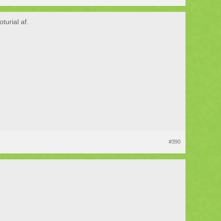
turial af.
#390