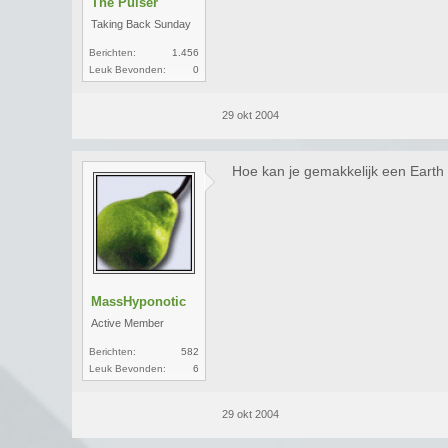
The Pulser
Taking Back Sunday
Berichten:
1.456
Leuk Bevonden:
0
29 okt 2004
Hoe kan je gemakkelijk een Earth 
MassHyponotic
Active Member
Berichten:
582
Leuk Bevonden:
6
29 okt 2004