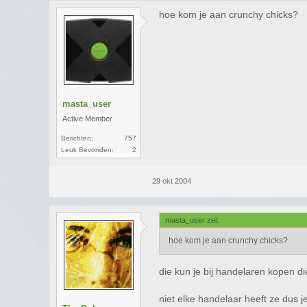
hoe kom je aan crunchy chicks?
masta_user
Active Member
Berichten:
757
Leuk Bevonden:
2
29 okt 2004
masta_user zei:
hoe kom je aan crunchy chicks?
die kun je bij handelaren kopen d
niet elke handelaar heeft ze dus 