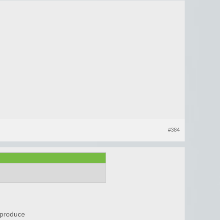
#384
 produce