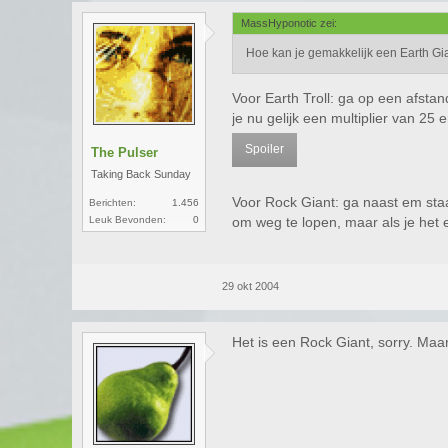
MassHyponotic zei:
Hoe kan je gemakkelijk een Earth Gia
Voor Earth Troll: ga op een afstan
je nu gelijk een multiplier van 2
Spoiler
The Pulser
Taking Back Sunday
Voor Rock Giant: ga naast em staan
Berichten:
1.456
Leuk Bevonden:
0
om weg te lopen, maar als je het 
29 okt 2004
Het is een Rock Giant, sorry. Maa