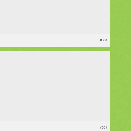
#388
#389