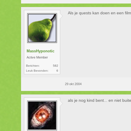
Als je quests kan doen en een film
MassHyponotic
Active Member
Berichten:
582
Leuk Bevonden:
6
29 okt 2004
als je nog kind bent... en niet buit