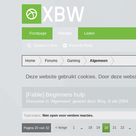
Frontpage
Forums
Leden
Zoeken in fora
Recente Posts
Home
Forums
Gaming
Algemeen
Deze website gebruikt cookies. Door deze websi
[Fable] Beginners hulp
Discussie in '
Algemeen
' gestart door
iRoy
,
8 okt 2004
.
Topicstatus:
Niet open voor verdere reacties.
< Vorige
1
18
19
21
22
Pagina 20 van 32
←
20
→