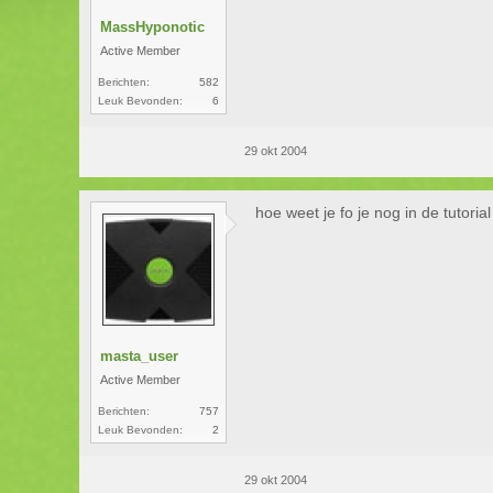
MassHyponotic
Active Member
Berichten:
582
Leuk Bevonden:
6
29 okt 2004
hoe weet je fo je nog in de tutorial
masta_user
Active Member
Berichten:
757
Leuk Bevonden:
2
29 okt 2004