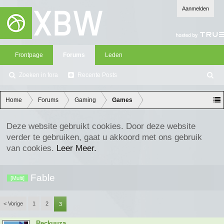
Aanmelden
Frontpage
Forums
Leden
Zoeken in fora
Recente Posts
Z
oe
ke
Home
Forums
Gaming
Games
n
Deze website gebruikt cookies. Door deze website
verder te gebruiken, gaat u akkoord met ons gebruik
van cookies.
Leer Meer.
Fable
[Multi]
< Vorige
1
2
3
Reckuuza