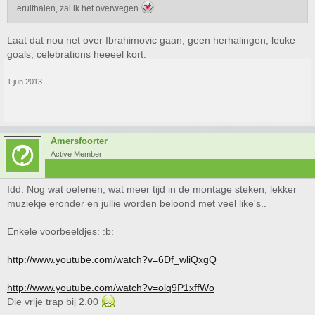
eruithalen, zal ik het overwegen
.
Laat dat nou net over Ibrahimovic gaan, geen herhalingen, leuke
goals, celebrations heeeel kort.
1 jun 2013
Amersfoorter
Active Member
Idd. Nog wat oefenen, wat meer tijd in de montage steken, lekker
muziekje eronder en jullie worden beloond met veel like's..
Enkele voorbeeldjes: :b:
http://www.youtube.com/watch?v=6Df_wliQxgQ
http://www.youtube.com/watch?v=olq9P1xffWo
Die vrije trap bij 2.00