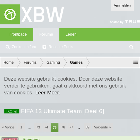
Aanmelden
Frontpage
Forums
Leden
Zoeken in fora
Recente Posts
Z
oe
ke
Home
Forums
Gaming
Games
n
Deze website gebruikt cookies. Door deze website
verder te gebruiken, gaat u akkoord met ons gebruik
van cookies.
Leer Meer.
FIFA 13 Ultimate Team [Deel 6]
[XOne]
< Vorige
1
73
74
76
77
89
Volgende >
←
75
→
Siemenn