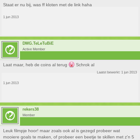
Staat er nu bij, was ff kloten met de link haha
1 jun 2013
Idee was om gewoon echt in divisie 1 te spelen en langdurig te testen en
realistisch gezien en niet die suffe roulettes of longshots die 1x uit de 100x
DMG.TeLeTuBiE
raak zijn. Ben niet echt de typische divisie 1 speler (vind ik zelf). Vind het
Active Member
leuk om te dribbelen en ben er ook erg goed in.[/noparse]
Laat maar, heb de coins al terug
Schrok al
Laatst bewerkt:
1 jun 2013
1 jun 2013
rekers38
Member
Leuk filmpje hoor! maar zoals ook al is gezegd probeer wat
mooiere goals te maken, of probeer een beetje te skillen met z'n 5