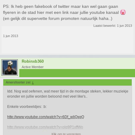
PS: Ik heb geen fakebook of twitter maar kan wel gaan gaan
flyeren in de stad hier met een link naar jullie youtube kanaal
(en gelijk dit supervette forum promoten natuurlijk haha..)
Laatst bewerkt:
1 jun 2013
1 jun 2013
Robinxb360
Active Member
Amersfoorter zei:
↑
Idd. Nog wat oefenen, wat meer tijd in de montage steken, lekker muziekje
eronder en jullie worden beloond met veel like's..
Enkele voorbeeldjes: :b:
http://www.youtube.com/watch?v=6Df_wliQxgQ
http://www.youtube.com/watch?v=olq9P1xffWo
Die vrije trap bij 2.00
Klik om te vergroten...