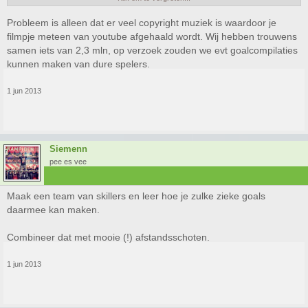
PS: Ik heb geen fakebook of twitter maar kan wel gaan gaan flyeren in de
Probleem is alleen dat er veel copyright muziek is waardoor je
stad hier met een link naar jullie youtube kanaal
filmpje meteen van youtube afgehaald wordt. Wij hebben trouwens
(en gelijk dit supervette forum promoten natuurlijk haha..)
samen iets van 2,3 mln, op verzoek zouden we evt goalcompilaties
kunnen maken van dure spelers.
1 jun 2013
Siemenn
pee es vee
Maak een team van skillers en leer hoe je zulke zieke goals
daarmee kan maken.
Combineer dat met mooie (!) afstandsschoten.
1 jun 2013