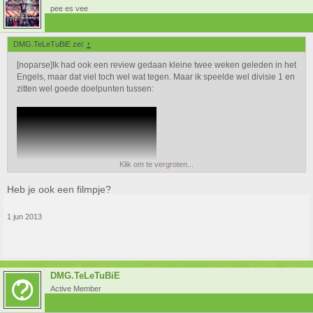
pee es vee
DMG.TeLeTuBiE zei:
↑
[noparse]Ik had ook een review gedaan kleine twee weken geleden in het
Engels, maar dat viel toch wel wat tegen. Maar ik speelde wel divisie 1 en
zitten wel goede doelpunten tussen:
Klik om te vergroten...
Heb je ook een filmpje?
1 jun 2013
DMG.TeLeTuBiE
Active Member