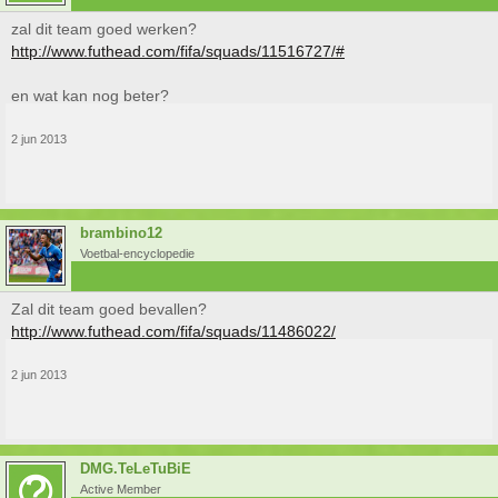
zal dit team goed werken?
http://www.futhead.com/fifa/squads/11516727/#
en wat kan nog beter?
2 jun 2013
brambino12
Voetbal-encyclopedie
Zal dit team goed bevallen?
http://www.futhead.com/fifa/squads/11486022/
2 jun 2013
DMG.TeLeTuBiE
Active Member