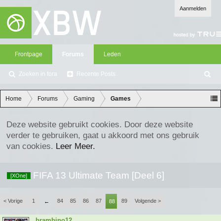
Aanmelden
Frontpage
Forums
Leden
Zoeken in fora
Recente Posts
Z
oe
ke
Home
Forums
Gaming
Games
n
Deze website gebruikt cookies. Door deze website
verder te gebruiken, gaat u akkoord met ons gebruik
van cookies.
Leer Meer.
FIFA 13 Ultimate Team [Deel 6]
[XOne]
< Vorige
1
84
85
86
87
89
Volgende >
←
88
brambino12