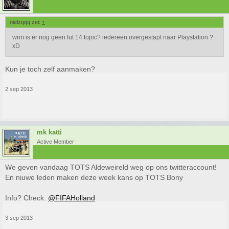
nielzqqq zei:
↑
wrm is er nog geen fut 14 topic? iedereen overgestapt naar Playstation ?
xD
Kun je toch zelf aanmaken?
2 sep 2013
mk katti
Active Member
We geven vandaag TOTS Aldeweireld weg op ons twitteraccount!
En niuwe leden maken deze week kans op TOTS Bony
Info? Check:
@FIFAHolland
3 sep 2013