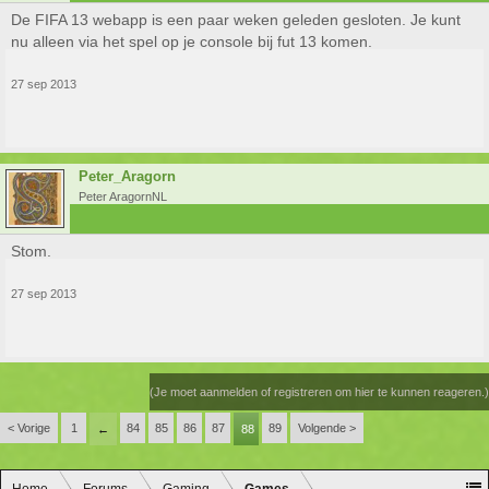
De FIFA 13 webapp is een paar weken geleden gesloten. Je kunt
nu alleen via het spel op je console bij fut 13 komen.
27 sep 2013
Peter_Aragorn
Peter AragornNL
Stom.
27 sep 2013
(Je moet aanmelden of registreren om hier te kunnen reageren.)
< Vorige
1
84
85
86
87
89
Volgende >
←
88