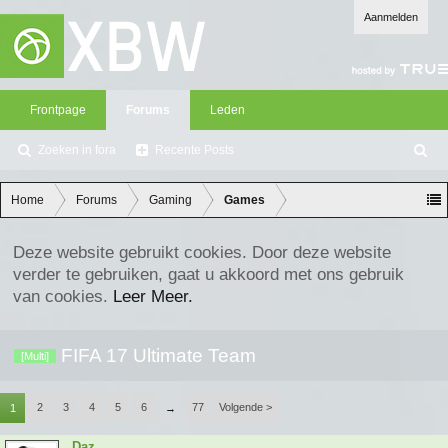
Aanmelden
Frontpage
Forums
Leden
Zoeken in fora
Recente Posts
Z
oe
ke
Home
Forums
Gaming
Games
n
Deze website gebruikt cookies. Door deze website
verder te gebruiken, gaat u akkoord met ons gebruik
van cookies.
Leer Meer.
FIFA 17 Ultimate Team
[Multi]
2
3
4
5
6
77
Volgende >
1
→
Daz