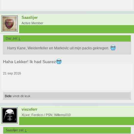
Saaslijer
Active Member
Daz zei:
↑
Harry Kane, Weidenfeller en Markovic uit mijn packs gekregen.
Haha Lekker! Ik had Suarez
21 sep 2016
Bidle
vindt dit leuk.
viezeferr
XLive: Ferdicci / PSN: Willems010
Saaslijer zei:
↑