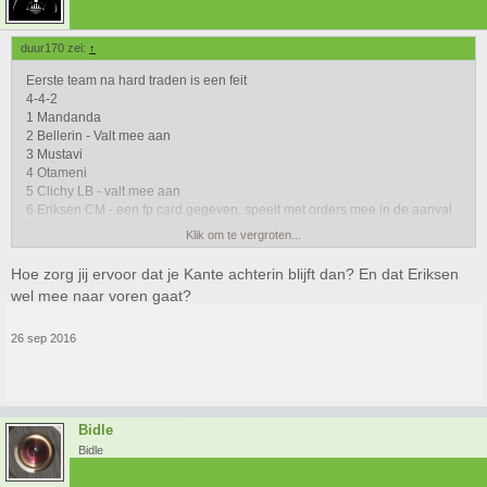
duur170 zei:
↑
Eerste team na hard traden is een feit
4-4-2
1 Mandanda
2 Bellerin - Valt mee aan
3 Mustavi
4 Otameni
5 Clichy LB - valt mee aan
6 Eriksen CM - een fp card gegeven. speelt met orders mee in de aanval
7 Walcott LM
Klik om te vergroten...
8 Kante CM - Blijft achterin bij aanvallen
9 Vardy S
Hoe zorg jij ervoor dat je Kante achterin blijft dan? En dat Eriksen
10 Lukaku S
wel mee naar voren gaat?
11 Zaha RM
26 sep 2016
Vrij krachtig team, met breker Kante en spelverdeler Eriksen op de as, de
back zijn enorm snel en aanvallend net als de lm en rm. Spitsen ook prima
lijkt mij zo.
Bidle
bank
12 Moreno
Bidle
13 van Aanholt