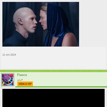
11 mrt 2024
Fiasco
عربي
XBW.nl VIP