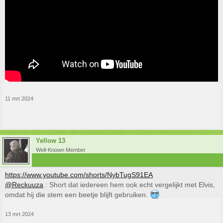
11 mrt 2024
Yellow 13
Well-Known Member
https://www.youtube.com/shorts/NybTugS91EA
@Reckuuza
: Short dat iedereen hem ook echt vergelijkt met Elvis,
omdat hij die stem een beetje blijft gebruiken.
13 mrt 2024