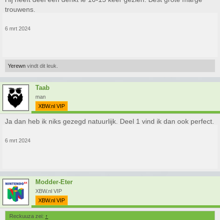
trouwens.
6 mrt 2024
Yerewn
vindt dit leuk.
Taab
man
XBW.nl VIP
Ja dan heb ik niks gezegd natuurlijk. Deel 1 vind ik dan ook perfect.
6 mrt 2024
Modder-Eter
XBW.nl VIP
XBW.nl VIP
Reckuuza zei:
↑