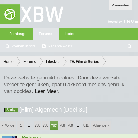
Aanmelden
Frontpage
Forums
Leden
Zoeken in fora
Recente Posts
Z
oe
ke
Home
Forums
Lifestyle
TV, Film & Series
n
Deze website gebruikt cookies. Door deze website
verder te gebruiken, gaat u akkoord met ons gebruik
van cookies.
Leer Meer.
[Film] Algemeen [Deel 30]
Sticky
< Vorige
1
785
786
788
789
811
Volgende >
←
787
→
Reckuuza