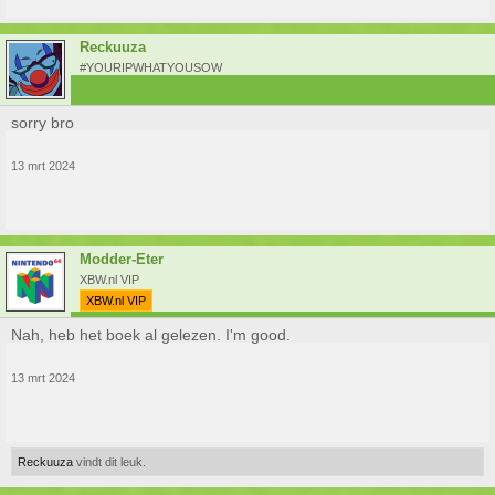
Reckuuza
#YOURIPWHATYOUSOW
sorry bro
13 mrt 2024
Modder-Eter
XBW.nl VIP
XBW.nl VIP
Nah, heb het boek al gelezen. I'm good.
13 mrt 2024
Reckuuza
vindt dit leuk.