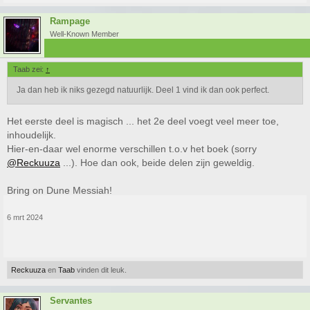
Rampage
Well-Known Member
Taab zei:
↑
Ja dan heb ik niks gezegd natuurlijk. Deel 1 vind ik dan ook perfect.
Het eerste deel is magisch ... het 2e deel voegt veel meer toe,
inhoudelijk.
Hier-en-daar wel enorme verschillen t.o.v het boek (sorry
@Reckuuza
...). Hoe dan ook, beide delen zijn geweldig.
Bring on Dune Messiah!
6 mrt 2024
Reckuuza
en
Taab
vinden dit leuk.
Servantes