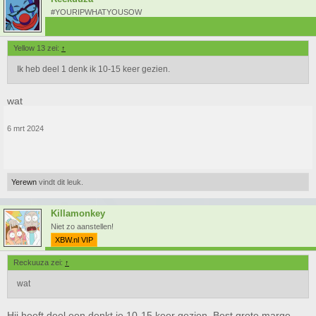
#YOURIPWHATYOUSOW
Yellow 13 zei:
↑
Ik heb deel 1 denk ik 10-15 keer gezien.
wat
6 mrt 2024
Yerewn
vindt dit leuk.
Killamonkey
Niet zo aanstellen!
XBW.nl VIP
Reckuuza zei:
↑
wat
Hij heeft deel een denkt ie 10-15 keer gezien. Best grote marge