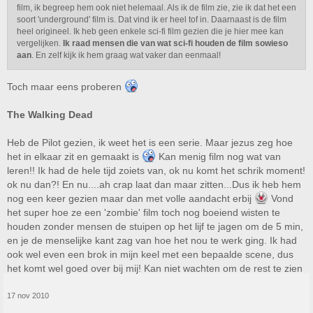
film, ik begreep hem ook niet helemaal. Als ik de film zie, zie ik dat het een
soort 'underground' film is. Dat vind ik er heel tof in. Daarnaast is de film
heel origineel. Ik heb geen enkele sci-fi film gezien die je hier mee kan
vergelijken.
Ik raad mensen die van wat sci-fi houden de film sowieso
aan
. En zelf kijk ik hem graag wat vaker dan eenmaal!
Toch maar eens proberen
The Walking Dead
Heb de Pilot gezien, ik weet het is een serie. Maar jezus zeg hoe
het in elkaar zit en gemaakt is
Kan menig film nog wat van
leren!! Ik had de hele tijd zoiets van, ok nu komt het schrik moment!
ok nu dan?! En nu....ah crap laat dan maar zitten...Dus ik heb hem
nog een keer gezien maar dan met volle aandacht erbij
Vond
het super hoe ze een 'zombie' film toch nog boeiend wisten te
houden zonder mensen de stuipen op het lijf te jagen om de 5 min,
en je de menselijke kant zag van hoe het nou te werk ging. Ik had
ook wel even een brok in mijn keel met een bepaalde scene, dus
het komt wel goed over bij mij! Kan niet wachten om de rest te zien
17 nov 2010