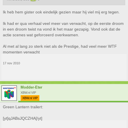
Ik heb hem gister ook eindelijk gezien maar hij viel mij erg tegen.
Ik had er qua verhaal veel meer van verwacht, op de eerste droom
in een droom twist na vond ik het maar gezapig. Vond ook dat de
actie scenes wat geforceerd overkwamen.
Al met al lang zo sterk niet als de Prestige, had veel meer WTF
momenten verwacht
17 nov 2010
Modder-Eter
XBW.nl VIP
XBW.nl VIP
Green Lantern trailert:
[yt]qJABsJQCZHA[/yt]