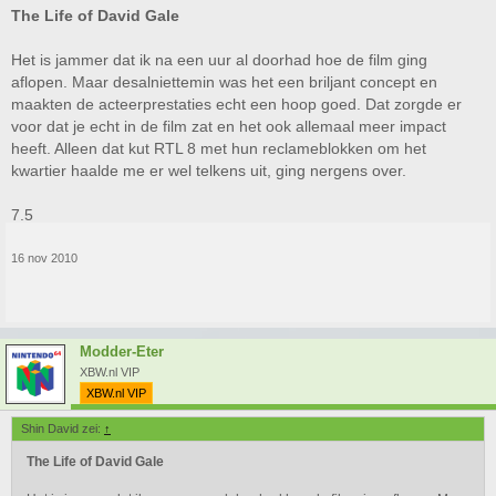
The Life of David Gale
Het is jammer dat ik na een uur al doorhad hoe de film ging
aflopen. Maar desalniettemin was het een briljant concept en
maakten de acteerprestaties echt een hoop goed. Dat zorgde er
voor dat je echt in de film zat en het ook allemaal meer impact
heeft. Alleen dat kut RTL 8 met hun reclameblokken om het
kwartier haalde me er wel telkens uit, ging nergens over.
7.5
16 nov 2010
Modder-Eter
XBW.nl VIP
XBW.nl VIP
Shin David zei:
↑
The Life of David Gale