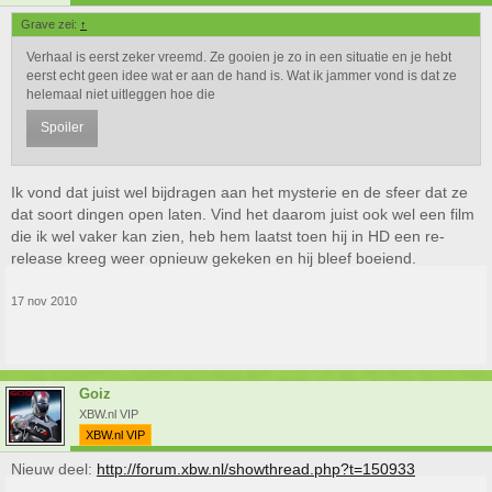
Grave zei:
↑
Verhaal is eerst zeker vreemd. Ze gooien je zo in een situatie en je hebt
eerst echt geen idee wat er aan de hand is. Wat ik jammer vond is dat ze
helemaal niet uitleggen hoe die
Spoiler
Ik vond dat juist wel bijdragen aan het mysterie en de sfeer dat ze
dat soort dingen open laten. Vind het daarom juist ook wel een film
Klik om te vergroten...
die ik wel vaker kan zien, heb hem laatst toen hij in HD een re-
release kreeg weer opnieuw gekeken en hij bleef boeiend.
17 nov 2010
Goiz
XBW.nl VIP
XBW.nl VIP
Nieuw deel:
http://forum.xbw.nl/showthread.php?t=150933