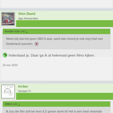
Shin David
Ajax Amsterdam
Modder-Eter zei:
↑
Wees blij dat het geen SBS 6 was, want dan moest je ook nog Hart van
Nederland aanzien.
Inderdaad ja. Daar ga ik al helemaal geen films kijken.
16 nov 2010
tricker
Semper Fi
Willem zei:
↑
Ik zou die film zelf we leen 8,5 geven denk ik! Het is een heel vreemde