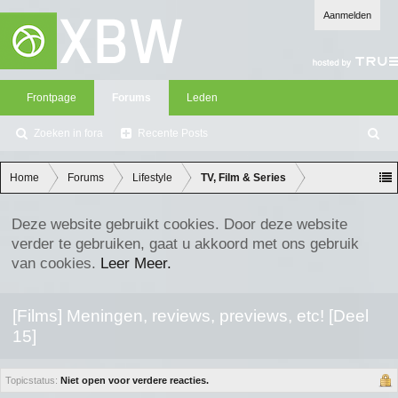
Aanmelden
Frontpage
Forums
Leden
Zoeken in fora
Recente Posts
Z
oe
ke
Home
Forums
Lifestyle
TV, Film & Series
n
Deze website gebruikt cookies. Door deze website
verder te gebruiken, gaat u akkoord met ons gebruik
van cookies.
Leer Meer.
[Films] Meningen, reviews, previews, etc! [Deel
15]
Topicstatus:
Niet open voor verdere reacties.