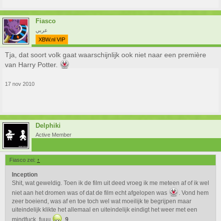
Fiasco
عربي
XBW.nl VIP
Tja, dat soort volk gaat waarschijnlijk ook niet naar een première
van Harry Potter.
17 nov 2010
Delphiki
Active Member
Fiasco zei:
↑
Inception
Shit, wat geweldig. Toen ik de film uit deed vroeg ik me meteen af of ik wel
niet aan het dromen was of dat de film echt afgelopen was
. Vond hem
zeer boeiend, was af en toe toch wel wat moeilijk te begrijpen maar
uiteindelijk klikte het allemaal en uiteindelijk eindigt het weer met een
mindfuck, fuuu
.
9