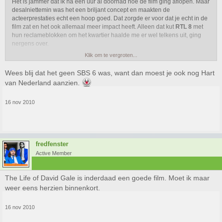
Het is jammer dat ik na een uur al doorhad hoe de film ging aflopen. Maar
desalniettemin was het een briljant concept en maakten de
acteerprestaties echt een hoop goed. Dat zorgde er voor dat je echt in de
film zat en het ook allemaal meer impact heeft. Alleen dat kut
RTL 8
met
hun reclameblokken om het kwartier haalde me er wel telkens uit, ging
nergens over.
Klik om te vergroten...
7.5
Wees blij dat het geen SBS 6 was, want dan moest je ook nog Hart
van Nederland aanzien.
16 nov 2010
fredfenster
Active Member
The Life of David Gale is inderdaad een goede film. Moet ik maar
weer eens herzien binnenkort.
16 nov 2010