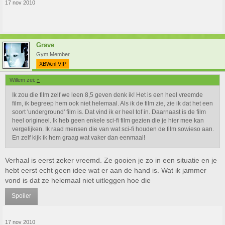
17 nov 2010
Grave
Gym Member
XBW.nl VIP
Willem zei:
↑
Ik zou die film zelf we leen 8,5 geven denk ik! Het is een heel vreemde
film, ik begreep hem ook niet helemaal. Als ik de film zie, zie ik dat het een
soort 'underground' film is. Dat vind ik er heel tof in. Daarnaast is de film
heel origineel. Ik heb geen enkele sci-fi film gezien die je hier mee kan
vergelijken. Ik raad mensen die van wat sci-fi houden de film sowieso aan.
En zelf kijk ik hem graag wat vaker dan eenmaal!
Verhaal is eerst zeker vreemd. Ze gooien je zo in een situatie en je
hebt eerst echt geen idee wat er aan de hand is. Wat ik jammer
vond is dat ze helemaal niet uitleggen hoe die
Spoiler
17 nov 2010