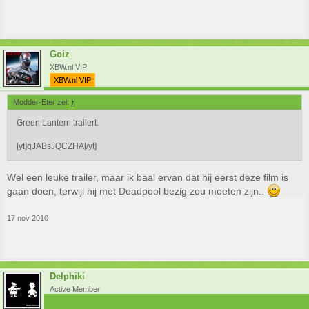
Goiz
XBW.nl VIP
XBW.nl VIP
Modder-Eter zei:
↑
Green Lantern trailert:
[yt]qJABsJQCZHA[/yt]
Wel een leuke trailer, maar ik baal ervan dat hij eerst deze film is
gaan doen, terwijl hij met Deadpool bezig zou moeten zijn..
17 nov 2010
Delphiki
Active Member