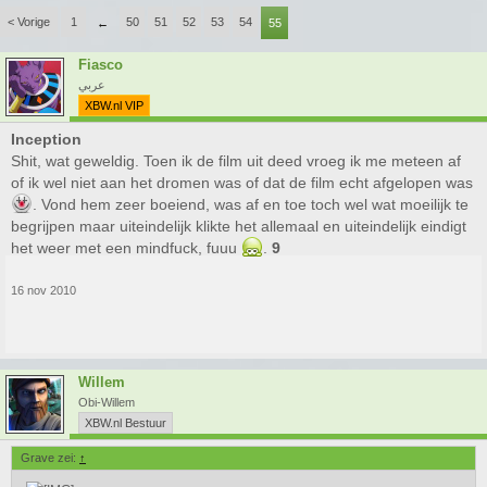
< Vorige
1
50
51
52
53
54
←
55
Fiasco
عربي
XBW.nl VIP
Inception
Shit, wat geweldig. Toen ik de film uit deed vroeg ik me meteen af
of ik wel niet aan het dromen was of dat de film echt afgelopen was
. Vond hem zeer boeiend, was af en toe toch wel wat moeilijk te
begrijpen maar uiteindelijk klikte het allemaal en uiteindelijk eindigt
het weer met een mindfuck, fuuu
.
9
16 nov 2010
Willem
Obi-Willem
XBW.nl Bestuur
Grave zei:
↑