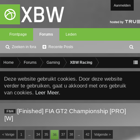
Aanmelden
Frontpage
Forums
Leden
Zoeken in fora
Recente Posts
Z
oe
ke
Home
Forums
Gaming
XBW Racing
n
Deze website gebruikt cookies. Door deze website
verder te gebruiken, gaat u akkoord met ons gebruik
van cookies.
Leer Meer.
[Finished] FIA GT2 Championship [PRO]
FM4
[W]
< Vorige
1
34
35
37
38
42
Volgende >
←
36
→