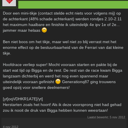
Door een mini-tikje (contact stelde echt niets voor volgens mij) op
de achterkant (48% schade achterkant) werden rondjes 2.10-2.11
het maximum haalbare en finishte ik uiteindelijk 4e ipv 1e of 2e...
jammer maar helaas
Ben niet boos om het tikje, maar wel niet zo blij verrast met het
enorme effect op de bestuurbaarheid van de Ferrari van dat kleine
tikje.
Hoofdrace verliep super! Mocht vooraan starten en pakte bij de
start wat tijd op Bigga en de rest. De rest van de race kwam Bigga
langzaam dichterbij en werd het nog even spannend maar
uiteindelijk vooraan gefinisht
Generationq87 ging trouwens
goed opzij voor snellere deelnemers!
[yt]oqVDHKR1A7E[/yt]
Herstarten zoals het hoort! Als ik deze voorsprong niet had gehad
zou ik nooit de druk van Bigga hebben kunnen weesrtaan!
Laatst bewerkt:
5 nov 2012
4 nov 2012