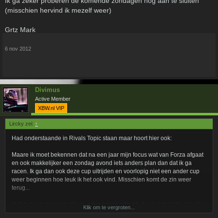
Ik ga zeker proberen de komende zondagen nog aan te sluiten
(misschien hervind ik mezelf weer)
Grtz Mark
6 nov 2012
Divimus
Active Member
XBW.nl VIP
Lircky zei:
↑
Had onderstaande in Rivals Topic staan maar hoort hier ook:
Maare ik moet bekennen dat na een jaar mijn focus wat van Forza afgaat
en ook makkelijker een zondag avond iets anders plan dan dat ik ga
racen. Ik ga dan ook deze cup uitrijden en voorlopig niet een ander cup
weer beginnen hoe leuk ik het ook vind. Misschien komt de zin weer
terug...
Heb het erg druk zakelijk en prive (eigen schuld) dus is het lastig om alles
Klik om te vergroten...
te combineren. Verder is het vaak zo dat ik maandag om 05:00 moet