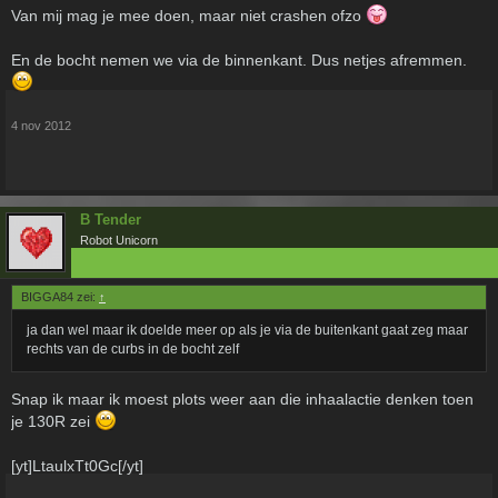
Van mij mag je mee doen, maar niet crashen ofzo
En de bocht nemen we via de binnenkant. Dus netjes afremmen.
4 nov 2012
B Tender
Robot Unicorn
BIGGA84 zei:
↑
ja dan wel maar ik doelde meer op als je via de buitenkant gaat zeg maar
rechts van de curbs in de bocht zelf
Snap ik maar ik moest plots weer aan die inhaalactie denken toen
je 130R zei
[yt]LtaulxTt0Gc[/yt]