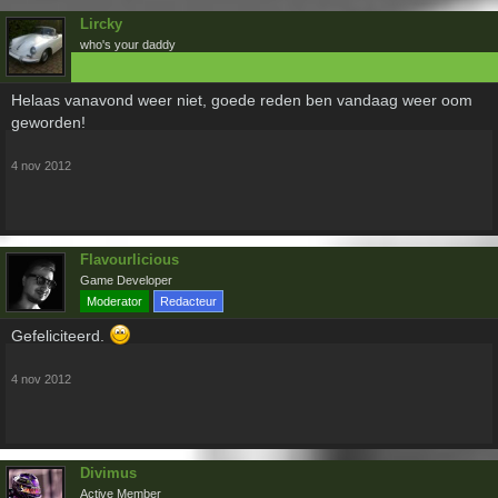
Lircky
who's your daddy
Helaas vanavond weer niet, goede reden ben vandaag weer oom
geworden!
4 nov 2012
Flavourlicious
Game Developer
Moderator
Redacteur
Gefeliciteerd.
4 nov 2012
Divimus
Active Member