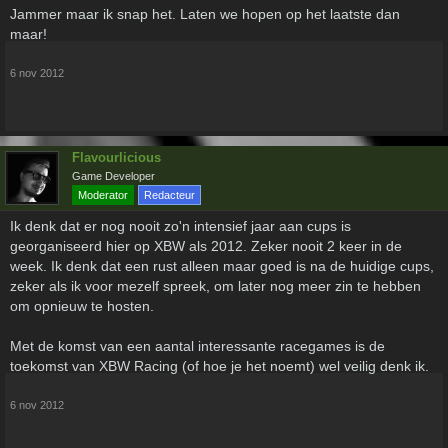
vertrekken naar Veldhoven voor salesmeeting en ik dus eigenlijk om
Jammer maar ik snap het. Laten we hopen op het laatste dan
21:00 mijn nest moet gaan opzoeken dus niet of nauwelijks kan meedoen.
maar!
Woensdagen zijn zoals eerder genoemd ook geen optie ivm Karate.
6 nov 2012
Ik ga zeker proberen de komende zondagen nog aan te sluiten (misschien
hervind ik mezelf weer)
Grtz Mark
Flavourlicious
Game Developer
Moderator
Redacteur
Ik denk dat er nog nooit zo'n intensief jaar aan cups is
georganiseerd hier op XBW als 2012. Zeker nooit 2 keer in de
week. Ik denk dat een rust alleen maar goed is na de huidige cups,
zeker als ik voor mezelf spreek, om later nog meer zin te hebben
om opnieuw te hosten.
Met de komst van een aantal interessante racegames is de
toekomst van XBW Racing (of hoe je het noemt) wel veilig denk ik.
6 nov 2012