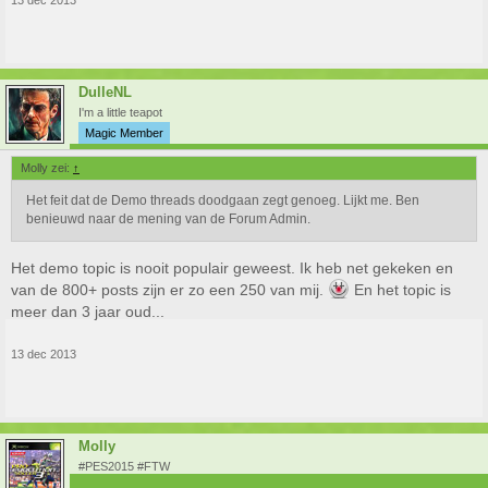
13 dec 2013
DulleNL
I'm a little teapot
Magic Member
Molly zei:
↑
Het feit dat de Demo threads doodgaan zegt genoeg. Lijkt me. Ben
benieuwd naar de mening van de Forum Admin.
Het demo topic is nooit populair geweest. Ik heb net gekeken en
van de 800+ posts zijn er zo een 250 van mij.
En het topic is
meer dan 3 jaar oud...
13 dec 2013
Molly
#PES2015 #FTW