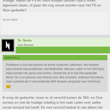
Vraagje; blijven de PS en Xbox
koopjes spotten
topics onder
algemeen staan, of gaan die nog verzet worden naar het PS en
Xbox gedeelte?
16 nov 2013
Dr. Noxin
New Member
Hybrid zei:
↑
Probleem is dat veel games op beide systemen uitkomen. We hadden
bijvoorbeeld wat problemen met Battlefield. Mensen zaten in het 360 topic
maar konden de game niet vinden. Omdat die al in het One gedeelte
stond. Nu is er gewoon een thread voor alle consoles. Iedereen bij elkaar,
meer activiteit ipv 5 verschillende BF4 threads verspreid over het forum.
Ik snap de gedachte, maar er zit verschil tussen de 360- en One-
versies en met de huidige indeling is het vaak raden over welke
versie iemand het heeft. En met verschil bedoel ik niet alleen het