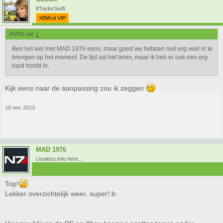
#TaylorSwift
XBW.nl VIP
RVDV zei:
↑
Ben het wel met MAD 1976 eens, maar goed we hebben niet erg veel in te
brengen op het moment. De tijd zal het leren, maar ik heb er ook een erg
hard hoofd in.
Kijk eens naar de aanpassing zou ik zeggen
16 nov 2013
MAD 1976
Useless info here...
Top!
Lekker overzichtelijk weer, super!:b: