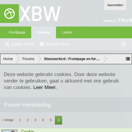
Aanmelden
Frontpage
Forums
Leden
Zoeken in fora
Recente Posts
Z
oe
ke
Home
Forums
Xboxworld.nl : Frontpage en forum discussie
n
Deze website gebruikt cookies. Door deze website
verder te gebruiken, gaat u akkoord met ons gebruik
van cookies.
Leer Meer.
Forum Herindeling
< Vorige
1
2
3
4
5
6
Cookie