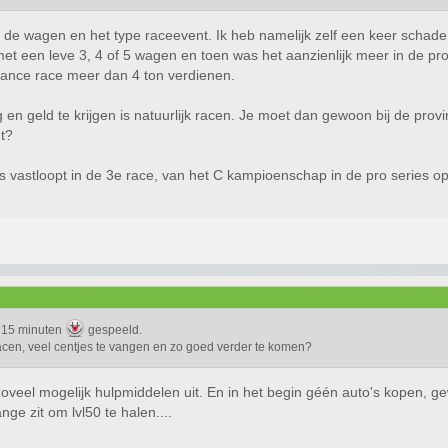
an de wagen en het type raceevent. Ik heb namelijk zelf een keer schade
 een leve 3, 4 of 5 wagen en toen was het aanzienlijk meer in de prof
urance race meer dan 4 ton verdienen.
g en geld te krijgen is natuurlijk racen. Je moet dan gewoon bij de p
ut?
es vastloopt in de 3e race, van het C kampioenschap in de pro series op 
n 15 minuten
gespeeld.
 racen, veel centjes te vangen en zo goed verder te komen?
veel mogelijk hulpmiddelen uit. En in het begin géén auto's kopen, gew
nge zit om lvl50 te halen....