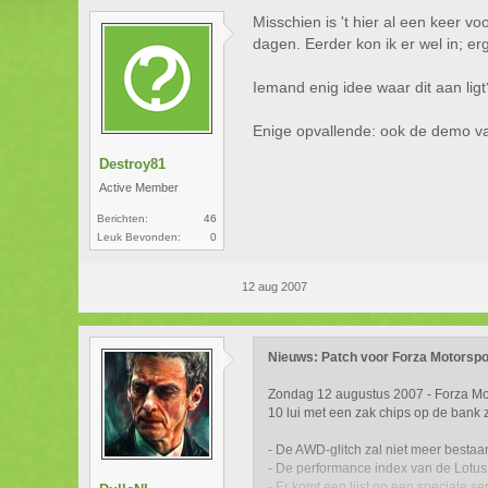
Misschien is 't hier al een keer v
dagen. Eerder kon ik er wel in; er
Iemand enig idee waar dit aan lig
Enige opvallende: ook de demo van 
Destroy81
Active Member
Berichten:
46
Leuk Bevonden:
0
12 aug 2007
Nieuws: Patch voor Forza Motorspo
Zondag 12 augustus 2007 - Forza Motor
10 lui met een zak chips op de bank 
- De AWD-glitch zal niet meer bestaa
- De performance index van de Lotus
- Er komt een lijst op een speciale 