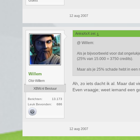
Guest
12 aug 2007
AntraXxX zei:
↑
@ Willem:
Als je bijvoorbeeld voor dat ongeluk
(25% van 15.000 = 3750 credits).
Maar als je 25% schade hebt in een ra
Willem
Obi-Willem
Ah, zo iets dacht ik al. Maar dat 
XBW.nl Bestuur
Even vraagje; weet iemand een go
Berichten:
13.173
Leuk Bevonden:
686
12 aug 2007