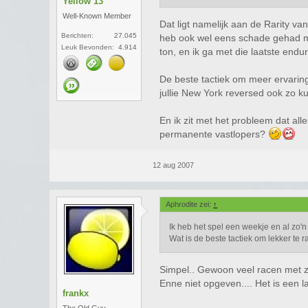
Yellow 13
Well-Known Member
Dat ligt namelijk aan de Rarity v
Berichten:
27.045
heb ook wel eens schade gehad met
Leuk Bevonden:
4.914
ton, en ik ga met die laatste end
De beste tactiek om meer ervarin
jullie New York reversed ook zo k
En ik zit met het probleem dat all
permanente vastlopers?
12 aug 2007
Aphrodite zei:
↑
Ik heb het spel een weekje en al zo'
Wat is de beste tactiek om lekker te
Simpel.. Gewoon veel racen met zo
Enne niet opgeven.... Het is een la
frankx