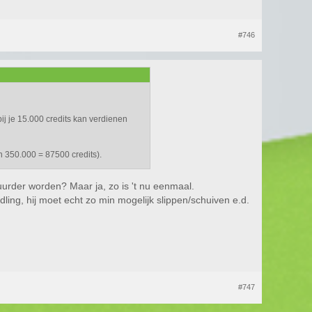
#746
ij je 15.000 credits kan verdienen
n 350.000 = 87500 credits).
duurder worden? Maar ja, zo is 't nu eenmaal.
ng, hij moet echt zo min mogelijk slippen/schuiven e.d.
#747