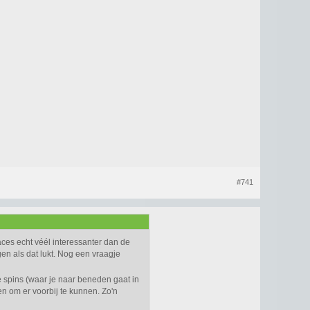
#741
aces echt véél interessanter dan de
ngen als dat lukt. Nog een vraagje
spins (waar je naar beneden gaat in
n om er voorbij te kunnen. Zo'n