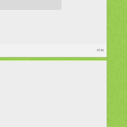
ate zodra je de game opstart.
#749