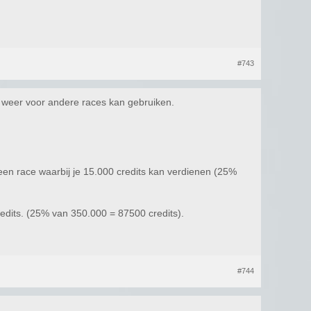
#743
an weer voor andere races kan gebruiken.
 een race waarbij je 15.000 credits kan verdienen (25%
redits. (25% van 350.000 = 87500 credits).
#744