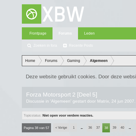
Frontpage
Forums
Leden
Zoeken in fora
Recente Posts
Home
Forums
Gaming
Algemeen
Deze website gebruikt cookies. Door deze websi
Forza Motorsport 2 [Deel 5]
Discussie in '
Algemeen
' gestart door
Matrix
,
24 jun 2007
.
Topicstatus:
Niet open voor verdere reacties.
< Vorige
1
36
37
39
40
Pagina 38 van 57
←
38
→