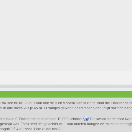
o/ Ben nu lvl. 25 dus kan ook de B en A doen! Heb ik zin in, vind die Endurance r
st in alle races. Als je 45 of 30 rondjes gewoon goed moet rijden, blijft dat toch ha
 dus die C Endurance race en had 19,000 schade!
Dat kwam mede door twee 
 gestopt was. Toen heel de tijd achter nr. 1 aan moeten hangen en 'm moeten bange
oguit 3 á 4 duizend. Hoe zit dat nou?