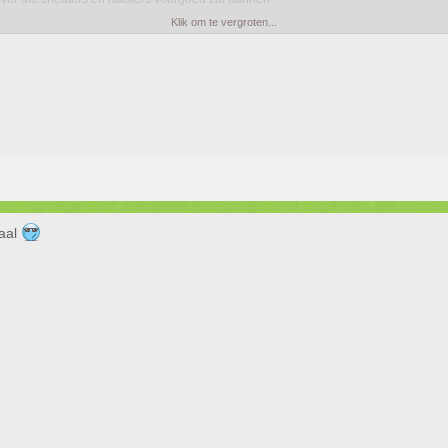
Klik om te vergroten...
taat momenteel het welbekende certificatieproces. Verwacht dus binnenkort een upd
haal