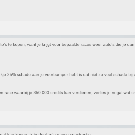
uto's te kopen, want je krijgt voor bepaalde races weer auto's die je d
lukje 25% schade aan je voorbumper hebt is dat niet zo veel schade bij
n race waarbij je 350.000 credits kan verdienen, verlies je nogal wat c
at kan kopen, ik bedoel zo'n ganse constructie.