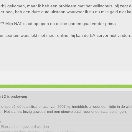
oorbij gekomen, maar ik heb een probleem met het veilinghuis, hij zegt d
ger nog, heb een dure auto uitstaan waarvoor ik nu nu mijn geld niet kan
t?? Mijn NAT staat op open en online gamen gaat verder prima.
tiberium wars lukt niet meer online, hij kan de EA-server niet vinden.
rt 2 is onderweg
sport 2, dé realistische racer van 2007 ligt inmiddels al weer een tijdje in de wink
zit. Het team is bezig geweest met een nieuwe patch voor onderstaande dingen;
n
 Elan zal heringevoerd worden
server die cheaters en hackers voorgoed zal bannen