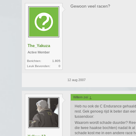
Gewoon veel racen?
The_Yakuza
Active Member
Berichten:
1.805
Leuk Bevonden:
0
12 aug 2007
Willem zei:
↑
Heb nu ook de C Endurance gehaald! \
rest. Gek genoeg rijd ik beter dan eer
tussendoor:
Waarom wordt schade duurder? Reed
die twee haakse bochten) nadat ik al
schade kost me in een andere race ho