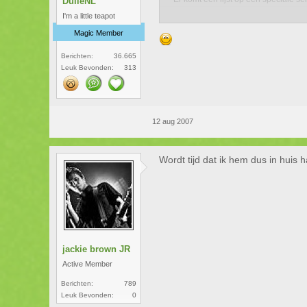
DulleNL
I'm a little teapot
De patch is inmiddels klaar er doors
Magic Member
Berichten:
36.665
Leuk Bevonden:
313
12 aug 2007
Wordt tijd dat ik hem dus in huis 
jackie brown JR
Active Member
Berichten:
789
Leuk Bevonden:
0