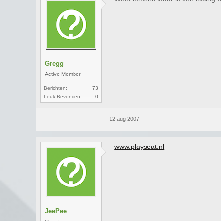
Gregg
Active Member
Berichten:
73
Leuk Bevonden:
0
12 aug 2007
www.playseat.nl
JeePee