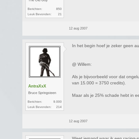
The Old Guy
Berichten:
850
Leuk Bevonden:
21
12 aug 2007
In het begin hoef je zeker geen a
@ Willem:
Als je bijvoorbeeld voor dat onge
van 15.000 = 3750 credits).
AntraXxX
Bruce Springsteen
Maar als je 25% schade hebt in ee
Berichten:
9.000
Leuk Bevonden:
214
12 aug 2007
Weet iemand waar ik een racing-se