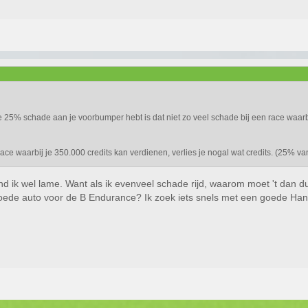
je 25% schade aan je voorbumper hebt is dat niet zo veel schade bij een race waarb
ce waarbij je 350.000 credits kan verdienen, verlies je nogal wat credits. (25% va
vind ik wel lame. Want als ik evenveel schade rijd, waarom moet 't dan 
ede auto voor de B Endurance? Ik zoek iets snels met een goede Handli