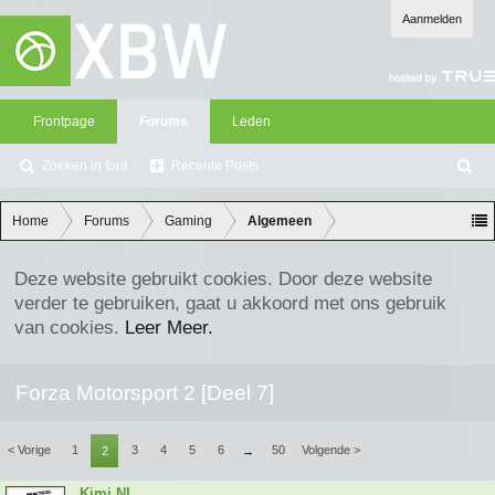
Aanmelden
Frontpage
Forums
Leden
Zoeken in fora
Recente Posts
Z
oe
ke
Home
Forums
Gaming
Algemeen
n
Deze website gebruikt cookies. Door deze website
verder te gebruiken, gaat u akkoord met ons gebruik
van cookies.
Leer Meer.
Forza Motorsport 2 [Deel 7]
< Vorige
1
3
4
5
6
50
Volgende >
2
→
Kimi NL