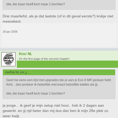
btw, die baan heeft toch maar 2 bochten?
Drie maarliefst, als je dat laatste (of in dit geval eerste?) knikje niet
meerekent.
29 jan 2008
Kimi NL
It's the first page of the second chapter!
JeePee NL zei:
↑
Geef me eens een lijst met upgrades die je aan je Evo 8 MR gedaan hebt
Kimi... dan probeer ik hetzelfde met exact hetzelfde bakkie als jij.
btw, die baan heeft toch maar 2 bochten?
ja jonge... ik geef je mijn setup niet hoor.. heb ik 2 dagen aan
gewerkt. en jij rijd beter dan mij dus dan ben ik mijn 28e plek zo
weer kwijt..