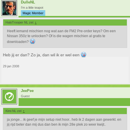
DulleNL
I'm a little teapot
Magic Member
HaloTrooper NL zei:
↑
Heeft iemand mischien nog wat aan de FM2 Pre-order keys? Om een
Nissan 350z te unlocken? Of is die wagen mischien al gratis te
downloaden?
Heb jij er dan? Zo ja, dan wil ik er wel een
29 jan 2008
JeePee
Guest
Kimi NL zei:
↑
ja jonge... ik geef je mijn setup niet hoor.. heb ik 2 dagen aan gewerkt. en
jij rijd beter dan mij dus dan ben ik mijn 28e plek zo weer kwijt..