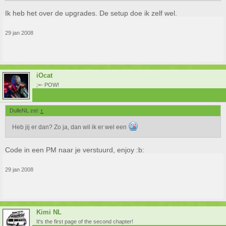
Ik heb het over de upgrades. De setup doe ik zelf wel.
29 jan 2008
iOcat
;=- POW!
DulleNL zei:
↑
Heb jij er dan? Zo ja, dan wil ik er wel een
Code in een PM naar je verstuurd, enjoy :b:
29 jan 2008
Kimi NL
It's the first page of the second chapter!