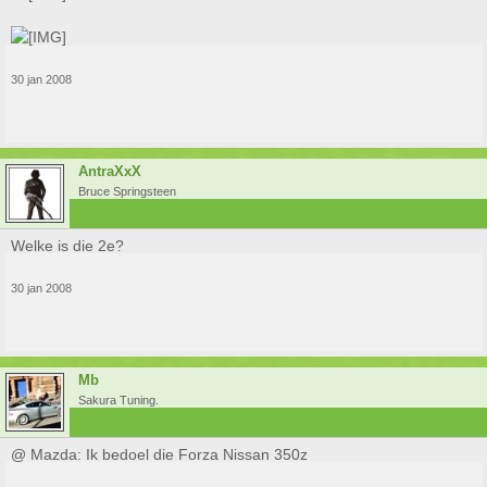
30 jan 2008
AntraXxX
Bruce Springsteen
Welke is die 2e?
30 jan 2008
Mb
Sakura Tuning.
@ Mazda: Ik bedoel die Forza Nissan 350z