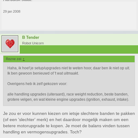
29 jan 2008
B Tender
Robot Unicorn
Rezne zei:
↑
Haha, ik hoef je setup/upgrades niet te weten hoor, daar ben ik niet op uit.
Ik ben gewoon benieuwd of 't wat uitmaakt.
Overigens heb ik zelf gekozen voor:
alle handling upgrades (uiteraard), race weight reduction, beste banden,
grotere velgen, en wat kleine engine upgrades (ignition, exhaust, intake).
Je zou er voor kunnen kiezen om ietsje slechtere banden te pakken
(of een 'slechter' merk) en het daardoor mogelijk maken om een
betere motorupgrade te kopen. Je moet de balans vinden tussen
handling en vermogensupgrades. Toch?