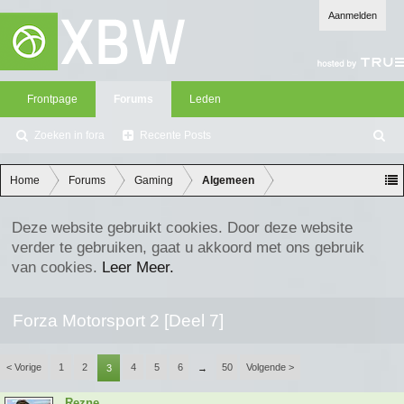
Aanmelden
Frontpage
Forums
Leden
Zoeken in fora
Recente Posts
Z
oe
ke
Home
Forums
Gaming
Algemeen
n
Deze website gebruikt cookies. Door deze website
verder te gebruiken, gaat u akkoord met ons gebruik
van cookies.
Leer Meer.
Forza Motorsport 2 [Deel 7]
< Vorige
1
2
4
5
6
50
Volgende >
3
→
Rezne