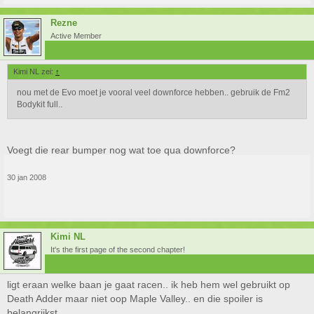
Rezne
Active Member
Kimi NL zei:
↑
nou met de Evo moet je vooral veel downforce hebben.. gebruik de Fm2
Bodykit full..
Voegt die rear bumper nog wat toe qua downforce?
30 jan 2008
Kimi NL
It's the first page of the second chapter!
ligt eraan welke baan je gaat racen.. ik heb hem wel gebruikt op
Death Adder maar niet oop Maple Valley.. en die spoiler is
belangrijkst..