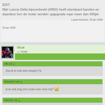
EDIT:
Mijn Lancia Delta bijvoorbeeld (A850) heeft standaard banden en
daardoor kon de moter worden upgegrade naar meer dan 400pk.
Laatst bewerkt:
29 jan 2008
29 jan 2008
iOcat
;=- POW!
Mb zei:
↑
Zou ik er ook een mogen?:b:
AntraXxX zei:
↑
Is er ook nog zo'n code over voor mij?
Kimi NL zei:
↑