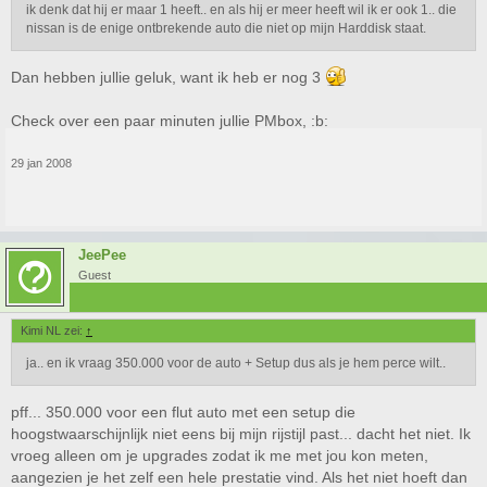
ik denk dat hij er maar 1 heeft.. en als hij er meer heeft wil ik er ook 1.. die
nissan is de enige ontbrekende auto die niet op mijn Harddisk staat.
Dan hebben jullie geluk, want ik heb er nog 3
Check over een paar minuten jullie PMbox, :b:
29 jan 2008
JeePee
Guest
Kimi NL zei:
↑
ja.. en ik vraag 350.000 voor de auto + Setup dus als je hem perce wilt..
pff... 350.000 voor een flut auto met een setup die
hoogstwaarschijnlijk niet eens bij mijn rijstijl past... dacht het niet. Ik
vroeg alleen om je upgrades zodat ik me met jou kon meten,
aangezien je het zelf een hele prestatie vind. Als het niet hoeft dan