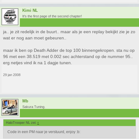
Kimi NL
It's the first page of the second chapter!
ja.. je zit redelijk in de buurt.. maar als je een replay bekijkt zie je zo
wat er nog aan moet gebeuren..
maar ik ben op Death Adder de top 100 binnengekropen. sta nu op
96 met een 38.519 met 0.002 sec achterstand op de nummer 95..
erg netjes vind ik na 1 dagje tunen.
29 jan 2008
Mb
Sakura Tuning.
HaloTrooper NL zei:
↑
Code in een PM naar je verstuurd, enjoy :b: