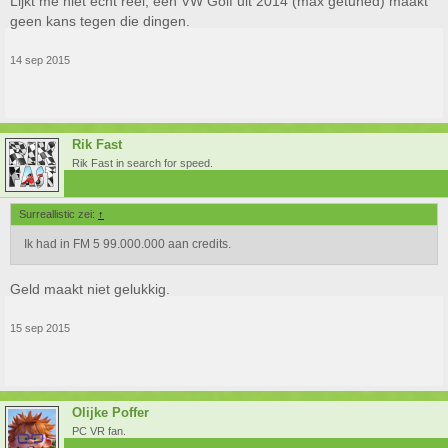
Lijkt me niet echt reel, een VW Golf uit 2014 (max getuned) maakt
geen kans tegen die dingen.
14 sep 2015
Rik Fast
Rik Fast in search for speed.
Surreallistic zei:
↑
Ik had in FM 5 99.000.000 aan credits.
Geld maakt niet gelukkig.
15 sep 2015
Olijke Poffer
PC VR fan.