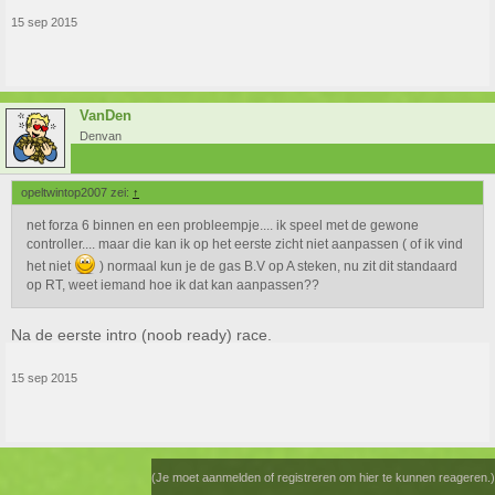
15 sep 2015
VanDen
Denvan
opeltwintop2007 zei:
↑
net forza 6 binnen en een probleempje.... ik speel met de gewone
controller.... maar die kan ik op het eerste zicht niet aanpassen ( of ik vind
het niet
) normaal kun je de gas B.V op A steken, nu zit dit standaard
op RT, weet iemand hoe ik dat kan aanpassen??
Na de eerste intro (noob ready) race.
15 sep 2015
(Je moet aanmelden of registreren om hier te kunnen reageren.)