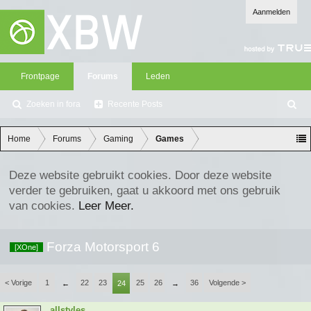
Aanmelden
Frontpage
Forums
Leden
Zoeken in fora
Recente Posts
Z
oe
ke
Home
Forums
Gaming
Games
n
Deze website gebruikt cookies. Door deze website
verder te gebruiken, gaat u akkoord met ons gebruik
van cookies.
Leer Meer.
Forza Motorsport 6
[XOne]
< Vorige
1
22
23
25
26
36
Volgende >
←
24
→
allstyles