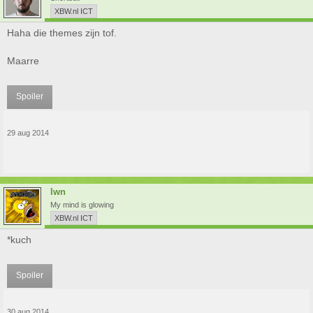
XBW.nl ICT
Haha die themes zijn tof.
Maarre
Spoiler
29 aug 2014
lwn
My mind is glowing
XBW.nl ICT
*kuch
Spoiler
30 aug 2014