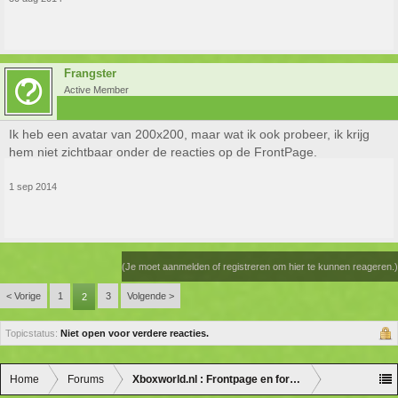
Frangster
Active Member
Ik heb een avatar van 200x200, maar wat ik ook probeer, ik krijg
hem niet zichtbaar onder de reacties op de FrontPage.
1 sep 2014
(Je moet aanmelden of registreren om hier te kunnen reageren.)
< Vorige
1
3
Volgende >
2
Topicstatus:
Niet open voor verdere reacties.
Home
Forums
Xboxworld.nl : Frontpage en forum discussie