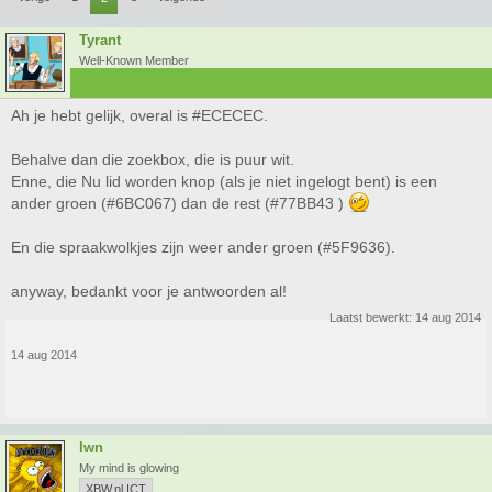
Tyrant
Well-Known Member
Ah je hebt gelijk, overal is #ECECEC.
Behalve dan die zoekbox, die is puur wit.
Enne, die Nu lid worden knop (als je niet ingelogt bent) is een
ander groen (#6BC067) dan de rest (#77BB43 )
En die spraakwolkjes zijn weer ander groen (#5F9636).
anyway, bedankt voor je antwoorden al!
Laatst bewerkt:
14 aug 2014
14 aug 2014
lwn
My mind is glowing
XBW.nl ICT