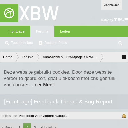
Aanmelden
Frontpage
Forums
Leden
Zoeken in fora
Recente Posts
Z
oe
ke
Home
Forums
Xboxworld.nl : Frontpage en forum discussie
n
Deze website gebruikt cookies. Door deze website
verder te gebruiken, gaat u akkoord met ons gebruik
van cookies.
Leer Meer.
[Frontpage] Feedback Thread & Bug Report
Topicstatus:
Niet open voor verdere reacties.
< Vorige
1
3
Volgende >
2