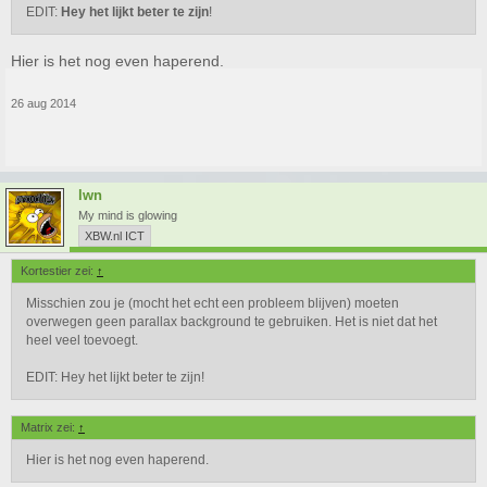
EDIT:
Hey het lijkt beter te zijn
!
Hier is het nog even haperend.
26 aug 2014
lwn
My mind is glowing
XBW.nl ICT
Kortestier zei:
↑
Misschien zou je (mocht het echt een probleem blijven) moeten
overwegen geen parallax background te gebruiken. Het is niet dat het
heel veel toevoegt.
EDIT: Hey het lijkt beter te zijn!
Matrix zei:
↑
Hier is het nog even haperend.