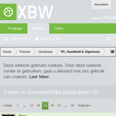
Aanmelden
Frontpage
Forums
Leden
Zoeken in fora
Recente Posts
Z
oe
ke
Home
Forums
Hardware
PC, Handheld & Algemeen
n
Deze website gebruikt cookies. Door deze website
verder te gebruiken, gaat u akkoord met ons gebruik
van cookies.
Leer Meer.
Gamen in Surround/Dolby Digital [Deel 15]
< Vorige
1
17
18
20
21
24
Volgende >
←
19
→
Marx