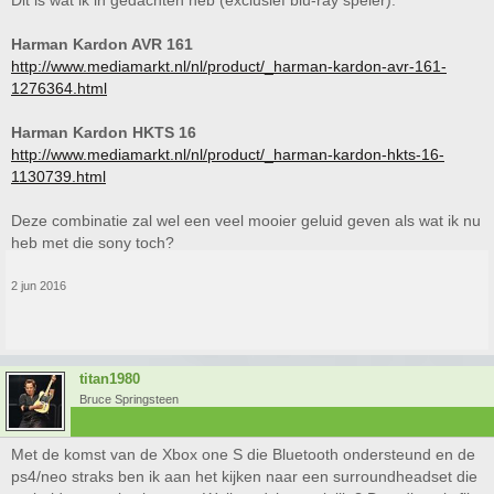
Dit is wat ik in gedachten heb (exclusief blu-ray speler):
Harman Kardon AVR 161
http://www.mediamarkt.nl/nl/product/_harman-kardon-avr-161-
1276364.html
Harman Kardon HKTS 16
http://www.mediamarkt.nl/nl/product/_harman-kardon-hkts-16-
1130739.html
Deze combinatie zal wel een veel mooier geluid geven als wat ik nu
heb met die sony toch?
2 jun 2016
titan1980
Bruce Springsteen
Met de komst van de Xbox one S die Bluetooth ondersteund en de
ps4/neo straks ben ik aan het kijken naar een surroundheadset die