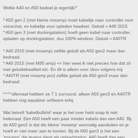
Welke A40 en A50 bedoel je eigenlijk?
* A50 gen.2 (met kleine mixamp) moet kabeltje naar controller voor
voicechat, en kabeltje voor opladen headset. Geluid = A40 2015
* A50 gen.3 (met dockingstation) hoeft geen kabel naar controller,
opladen op dockingstation, dus 100% wireless. Geluid = A40TR
* A40 2015 (met mixamp) zelfde geluid als A50 gen2 maar dan
bedraad.
* A40 2015 (met M80 amp) << hier weet ik niet precies hoe dat zit
met geluidskwaliteit etc. En dit is alleen voor xbox volgens mij.
* A40TR (met mixamp pro) zelfde geluid als A50 gen3 maar dan
bedraad.
^^^^allemaal hebben ze 7.1 surround, alleen A50 gen3 en A40TR
hebben nog equalizer software erbij.
Wat betreft 'kabelbullshit' waar je het over hebt snap ik niet
helemaal. Een A50 heeft een paar minder kabels dan een A40. Bij
de A50 gen2 is dat die kleine 'mixamp' eenmalig aansluiten en je
hoeft er niet meer aan te komen. Bij de A50 gen3 is het een
'mixamp' die tevens dient als oplaadstation. A40 heeft dan een