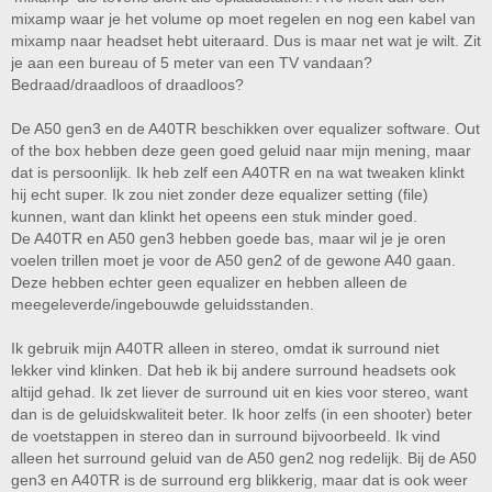
mixamp waar je het volume op moet regelen en nog een kabel van
mixamp naar headset hebt uiteraard. Dus is maar net wat je wilt. Zit
je aan een bureau of 5 meter van een TV vandaan?
Bedraad/draadloos of draadloos?
De A50 gen3 en de A40TR beschikken over equalizer software. Out
of the box hebben deze geen goed geluid naar mijn mening, maar
dat is persoonlijk. Ik heb zelf een A40TR en na wat tweaken klinkt
hij echt super. Ik zou niet zonder deze equalizer setting (file)
kunnen, want dan klinkt het opeens een stuk minder goed.
De A40TR en A50 gen3 hebben goede bas, maar wil je je oren
voelen trillen moet je voor de A50 gen2 of de gewone A40 gaan.
Deze hebben echter geen equalizer en hebben alleen de
meegeleverde/ingebouwde geluidsstanden.
Ik gebruik mijn A40TR alleen in stereo, omdat ik surround niet
lekker vind klinken. Dat heb ik bij andere surround headsets ook
altijd gehad. Ik zet liever de surround uit en kies voor stereo, want
dan is de geluidskwaliteit beter. Ik hoor zelfs (in een shooter) beter
de voetstappen in stereo dan in surround bijvoorbeeld. Ik vind
alleen het surround geluid van de A50 gen2 nog redelijk. Bij de A50
gen3 en A40TR is de surround erg blikkerig, maar dat is ook weer