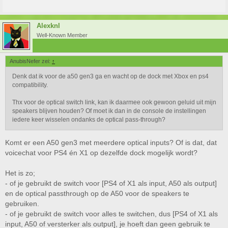
switchen tussen verschillende apparaten (4x inputs) en headset of
speakers (2x outputs). Of je moet al zin hebben om de optische kabel
steeds om te pluggen van PS4 naar X1, maar dit is slecht voor de
Alexknl
ingangen en een flink gedoe natuurlijk. Dus mocht je het geluid niet via de
Well-Known Member
A50 optical passthrough willen laten gaan kun je ook gewoon de
versterker en de headset op dit kastje aansluiten als output. Zolang je
maar gebruik blijft maken van dezelfde output op de PS4, optical, hoef je
AnubisNefer zei:
↑
geen settings te veranderen in je PS4.
Denk dat ik voor de a50 gen3 ga en wacht op de dock met Xbox en ps4
Een andere optie is de Astro A50 Gen2, die is nu aantrekkelijk geprijst
compatibility.
voor 199 euro. Het enige verschil is dat deze met een microUSB kabel
opgeladen moet worden i.p.v. een dockingstation, en deze heeft geen
Thx voor de optical switch link, kan ik daarmee ook gewoon geluid uit mijn
equalizer. Ik moet wel zeggen dat de 3 equalizer 'standen' waar deze
speakers blijven houden? Of moet ik dan in de console de instellingen
Gen2 mee wordt geleverd, die niet aan te passen zijn, wel goede standen
iedere keer wisselen ondanks de optical pass-through?
zijn. Dus het 'equalizen' via software vind ik persoonlijk daar niet nodig.
Maaaaaaar, je moet natuurlijk wel de kleur mooi vinden
Volgens mij is
Komt er een A50 gen3 met meerdere optical inputs? Of is dat, dat
de zwart/blauwe bijna niet meer te koop als ik het zo zie..
http://www.gamegear.be/astro-a50-wireless-2015-dolby-xbox-one
voicechat voor PS4 én X1 op dezelfde dock mogelijk wordt?
of Halo Edition
http://www.gamegear.be/astro-a50-wireless-2015-dolby-
xbox-one-halo-edition
Het is zo;
- of je gebruikt de switch voor [PS4 of X1 als input, A50 als output]
en de optical passthrough op de A50 voor de speakers te
gebruiken.
- of je gebruikt de switch voor alles te switchen, dus [PS4 of X1 als
input, A50 of versterker als output], je hoeft dan geen gebruik te