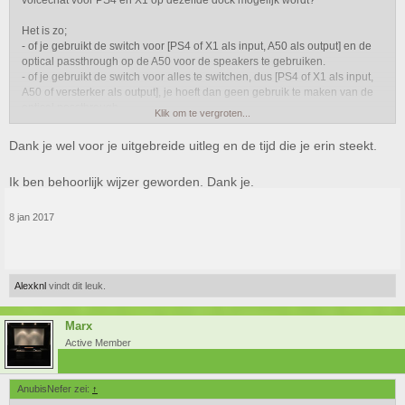
voicechat voor PS4 én X1 op dezelfde dock mogelijk wordt?
Het is zo;
- of je gebruikt de switch voor [PS4 of X1 als input, A50 als output] en de
optical passthrough op de A50 voor de speakers te gebruiken.
- of je gebruikt de switch voor alles te switchen, dus [PS4 of X1 als input,
A50 of versterker als output], je hoeft dan geen gebruik te maken van de
optical passthrough.
Klik om te vergroten...
In beide gevallen hoef je geen settings te veranderen in je PS4, want je
Dank je wel voor je uitgebreide uitleg en de tijd die je erin steekt.
PS4 blijft verbonden via diezelfde optische kabel, in de settings is dat
'Digital out (optical)'. Dat jij kiest voor headset of versterker dat boeit die
Ik ben behoorlijk wijzer geworden. Dank je.
PS4 niet, daar hoef je niet bang voor te zijn.
Je kunt volgens mij zelfs met die optical passthrough zowel de headset als
de versterker tegelijk geluid laten produceren, maar tsja wanneer gebruik
8 jan 2017
je dat
Alexknl
vindt dit leuk.
Marx
Active Member
AnubisNefer zei:
↑