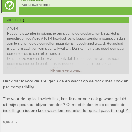
Well-Known Member
Alexknl zei:
↑
A40TR
Het punt is zonder (mix)amp je erg slechte geluidskwaliteit krijgt. Het is
mogelijk om de Astro A40TR headset los te kopen zonder mixamp, en dan
aan te sluiten op de controller, maar dat is het echt niet waard. Het geluid
is dan erg zacht en van slechte kwaliteit. Dan kun je net zo goed een paar
oordopjes op je controller aansluiten.
Omdat je zo ver van de TV zit denk ik dat dit geen optie is, want je gaat
geen mixamp op de bank naast je neerleggen en dan heb je 2 lange
kabels van 5 meter naar de PS4 lopen..
Klik om te vergroten...
A50 Gen3 (PS4 versie, i.v.m. voorkeur voicechat)
Denk dat ik voor de a50 gen3 ga en wacht op de dock met Xbox en
Dit is een mooie optie inderdaad om die afstand te overbruggen en vanaf
ps4 compatibility.
het dockingstation geen kabels meer hoeven te gebruiken.
Wat fijn is aan de A50 reeks, is dat deze een optical passthrough hebben.
Thx voor de optical switch link, kan ik daarmee ook gewoon geluid
Dat betekent dat je je PS4 met een optische kabel kunt aansluiten via de
A50 naar de versterker. Dan kun je altijd makkelijk de headset of de
uit mijn speakers blijven houden? Of moet ik dan in de console de
versterker/speakers gebruiken met je PS4, zonder iets om te hoeven
instellingen iedere keer wisselen ondanks de optical pass-through?
pluggen of switchen.
Wat betreft het wisselen van PS4 of X1 raad ik wél een switch aan,
8 jan 2017
namelijk
dit kastje
. Je kunt ook
deze
gebruiken, maar dan heb je maar 1
input en 3 outputs of andersom. Ik gebruik het eerste kastje elke dag om te