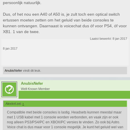
persoonlijk natuurlijk.
Dus, of het nou een A40 of A50 is, je zult toch een optical switch
ertussen moeten zetten om het geluid van beide consoles te
kunnen ontvangen. Daarnaast is voicechat dus óf voor PS4, óf voor
XB1. 1 van de twee.
Laatst bewerkt:
8 jan 2017
8 jan 2017
AnubisNefer
vindt dit leuk.
AnubisNefer
Well-Known Member
Alexknl zei:
↑
Compatible met beide consoles is lastig. Headsets kunnen meestal maar
met 1 USB kabel met 1 console worden verbonden, en vaak zijn er ook
nog alleen PS3/PS4/PC en XBOX/PC versies te vinden. Zo ook bij Astro.
Voice chat is dus maar voor 1 console mogelijk. Je kunt het geluid wel van