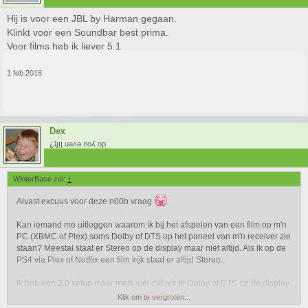
Hij is voor een JBL by Harman gegaan.
Klinkt voor een Soundbar best prima.
Voor films heb ik liever 5.1
1 feb 2016
Dex
¿ʇɟıן uǝʌǝ noʎ op
WinterBase zei:
↑
Alvast excuus voor deze n00b vraag
Kan iemand me uitleggen waarom ik bij het afspelen van een film op m'n
PC (XBMC of Plex) soms Dolby of DTS op het paneel van m'n receiver zie
staan? Meestal staat er Stereo op de display maar niet altijd. Als ik op de
PS4 via Plex of Netflix een film kijk staat er altijd Stereo..
Ik heb een 2.0 setup maar merk wel dat als er Dolby of DTS op de display
staat het geluid beter klinkt dan wanneer er stereo staat
Klik om te vergroten...