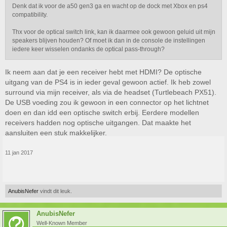
Denk dat ik voor de a50 gen3 ga en wacht op de dock met Xbox en ps4
compatibility.
Thx voor de optical switch link, kan ik daarmee ook gewoon geluid uit mijn
speakers blijven houden? Of moet ik dan in de console de instellingen
iedere keer wisselen ondanks de optical pass-through?
Ik neem aan dat je een receiver hebt met HDMI? De optische
uitgang van de PS4 is in ieder geval gewoon actief. Ik heb zowel
surround via mijn receiver, als via de headset (Turtlebeach PX51).
De USB voeding zou ik gewoon in een connector op het lichtnet
doen en dan idd een optische switch erbij. Eerdere modellen
receivers hadden nog optische uitgangen. Dat maakte het
aansluiten een stuk makkelijker.
11 jan 2017
AnubisNefer
vindt dit leuk.
AnubisNefer
Well-Known Member