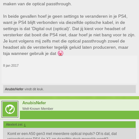
maken van de optical passthrough.
In beide gevallen hoef je geen settings te veranderen in je PS4,
want je PS4 blijft verbonden via diezelfde optische kabel, in de
settings is dat 'Digital out (optical)'. Dat jij kiest voor headset of
versterker dat boeit die PS4 niet, daar hoef je niet bang voor te zijn.
Je kunt volgens mij zelfs met die optical passthrough zowel de
headset als de versterker tegelijk geluid laten produceren, maar
tsja wanneer gebruik je dat
8 jan 2017
AnubisNefer
vindt dit leuk.
AnubisNefer
Well-Known Member
Alexknl zei:
↑
Komt er een A50 gen3 met meerdere optical inputs? Of is dat, dat