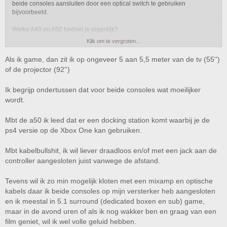
beide consoles aansluiten door een optical switch te gebruiken
bijvoorbeeld.
Welke A40 en A50 bedoel je eigenlijk?
Klik om te vergroten...
* A50 gen.2 (met kleine mixamp) moet kabeltje naar controller voor
voicechat, en kabeltje voor opladen headset. Geluid = A40 2015
Als ik game, dan zit ik op ongeveer 5 aan 5,5 meter van de tv (55'')
* A50 gen.3 (met dockingstation) hoeft geen kabel naar controller, opladen
of de projector (92'')
op dockingstation, dus 100% wireless. Geluid = A40TR
Ik begrijp ondertussen dat voor beide consoles wat moeilijker
* A40 2015 (met mixamp) zelfde geluid als A50 gen2 maar dan bedraad.
* A40 2015 (met M80 amp) << hier weet ik niet precies hoe dat zit met
wordt.
geluidskwaliteit etc. En dit is alleen voor xbox volgens mij.
* A40TR (met mixamp pro) zelfde geluid als A50 gen3 maar dan bedraad.
Mbt de a50 ik leed dat er een docking station komt waarbij je de
ps4 versie op de Xbox One kan gebruiken.
^^^^allemaal hebben ze 7.1 surround, alleen A50 gen3 en A40TR hebben
nog equalizer software erbij.
Mbt kabelbullshit, ik wil liever draadloos en/of met een jack aan de
Wat betreft 'kabelbullshit' waar je het over hebt snap ik niet helemaal. Een
controller aangesloten juist vanwege de afstand.
A50 heeft een paar minder kabels dan een A40. Bij de A50 gen2 is dat die
kleine 'mixamp' eenmalig aansluiten en je hoeft er niet meer aan te
Tevens wil ik zo min mogelijk kloten met een mixamp en optische
komen. Bij de A50 gen3 is het een 'mixamp' die tevens dient als
kabels daar ik beide consoles op mijn versterker heb aangesloten
oplaadstation. A40 heeft dan een mixamp waar je het volume op moet
en ik meestal in 5.1 surround (dedicated boxen en sub) game,
regelen en nog een kabel van mixamp naar headset hebt uiteraard. Dus is
maar net wat je wilt. Zit je aan een bureau of 5 meter van een TV
maar in de avond uren of als ik nog wakker ben en graag van een
vandaan? Bedraad/draadloos of draadloos?
film geniet, wil ik wel volle geluid hebben.