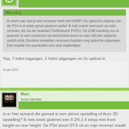
Marx zei:
↑
Ik neem aan dat je een receiver hebt met HDMI? De optische uitgang van
de PS4 is in ieder geval gewoon actief. Ik heb zowel surround via mijn
receiver, als via de headset (Turtlebeach PX51). De USB voeding zou ik
gewoon in een connector op het lichtnet doen en dan idd een optische
switch erbij. Eerdere modellen receivers hadden nog optische uitgangen.
Dat maakte het aansluiten een stuk makkelijker.
Yup, 7 hdmi ingangen, 2 hdmi uitgangen en 2x optical in.
11 jan 2017
Marx
Active Member
Is er hier iemand die gamed in een atmos opstelling of Auro 3D
opstelling? Ik heb sinds gisteren een 9.2/5.2.4 setup met front
height en rear height. De PS4 stuurt DTS uit en mijn receiver maakt