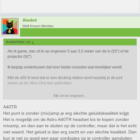
Alexknl
Well-Known Member
AnubisNefer zei:
↑
Als ik game, dan zit ik op ongeveer 5 aan 5,5 meter van de tv (55'') of de
projector (92'')
Ik begrijp ondertussen dat voor beide consoles wat moeilijker wordt.
Mbt de a50 ik leed dat er een docking station komt waarbij je de ps4
versie op de Xbox One kan gebruiken.
Mbt kabelbullshit, ik wil liever draadloos en/of met een jack aan de
Klik om te vergroten...
controller aangesloten juist vanwege de afstand.
A40TR
Tevens wil ik zo min mogelijk kloten met een mixamp en optische kabels
Het punt is zonder (mix)amp je erg slechte geluidskwaliteit krijgt.
daar ik beide consoles op mijn versterker heb aangesloten en ik meestal
Het is mogelijk om de Astro A40TR headset los te kopen zonder
in 5.1 surround (dedicated boxen en sub) game, maar in de avond uren of
mixamp, en dan aan te sluiten op de controller, maar dat is het echt
als ik nog wakker ben en graag van een film geniet, wil ik wel volle geluid
hebben.
niet waard. Het geluid is dan erg zacht en van slechte kwaliteit. Dan
kun je net zo goed een paar oordopjes op je controller aansluiten.