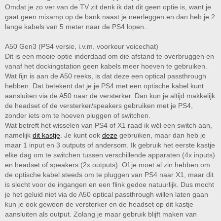
Omdat je zo ver van de TV zit denk ik dat dit geen optie is, want je
Ik kijk nu soms films met een Sennheiser wireless rs180? Alleen die kan ik
gaat geen mixamp op de bank naast je neerleggen en dan heb je 2
weer niet gebruiken voor online Gaming ivm geen chat.
lange kabels van 5 meter naar de PS4 lopen..
Ik wil dus het liefst een headset die of draadloos of met kabel aan de
controller vast zit en het liefst geen tussenkomst van kastjes erbij van de
A50 Gen3 (PS4 versie, i.v.m. voorkeur voicechat)
headset.
Dit is een mooie optie inderdaad om die afstand te overbruggen en
vanaf het dockingstation geen kabels meer hoeven te gebruiken.
Wat fijn is aan de A50 reeks, is dat deze een optical passthrough
A40 TR
hebben. Dat betekent dat je je PS4 met een optische kabel kunt
Kan die zonder mixamp en alleen met Jack op de ps4 controller worden
aangesloten?
aansluiten via de A50 naar de versterker. Dan kun je altijd makkelijk
de headset of de versterker/speakers gebruiken met je PS4,
A50 Gen3
zonder iets om te hoeven pluggen of switchen.
Hier neig ik naar, maar moet ik dan mijn ps4 Settings ieder keer wisselen
Wat betreft het wisselen van PS4 of X1 raad ik wél een switch aan,
als ik mijn geluid via mijn versterker wil?
namelijk
dit kastje
. Je kunt ook
deze
gebruiken, maar dan heb je
maar 1 input en 3 outputs of andersom. Ik gebruik het eerste kastje
Xbox chat is niet zo belangrijk voor nu, als ik game, dan is dat sneller op
de ps4 waarbij ik chat nodig heb.
elke dag om te switchen tussen verschillende apparaten (4x inputs)
en headset of speakers (2x outputs). Of je moet al zin hebben om
de optische kabel steeds om te pluggen van PS4 naar X1, maar dit
is slecht voor de ingangen en een flink gedoe natuurlijk. Dus mocht
je het geluid niet via de A50 optical passthrough willen laten gaan
kun je ook gewoon de versterker en de headset op dit kastje
aansluiten als output. Zolang je maar gebruik blijft maken van