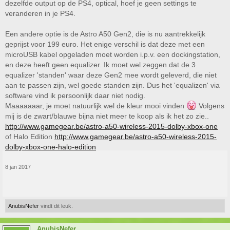
dezelfde output op de PS4, optical, hoef je geen settings te
veranderen in je PS4.
Een andere optie is de Astro A50 Gen2, die is nu aantrekkelijk
geprijst voor 199 euro. Het enige verschil is dat deze met een
microUSB kabel opgeladen moet worden i.p.v. een dockingstation,
en deze heeft geen equalizer. Ik moet wel zeggen dat de 3
equalizer 'standen' waar deze Gen2 mee wordt geleverd, die niet
aan te passen zijn, wel goede standen zijn. Dus het 'equalizen' via
software vind ik persoonlijk daar niet nodig.
Maaaaaaar, je moet natuurlijk wel de kleur mooi vinden
Volgens
mij is de zwart/blauwe bijna niet meer te koop als ik het zo zie..
http://www.gamegear.be/astro-a50-wireless-2015-dolby-xbox-one
of Halo Edition
http://www.gamegear.be/astro-a50-wireless-2015-
dolby-xbox-one-halo-edition
8 jan 2017
AnubisNefer
vindt dit leuk.
AnubisNefer