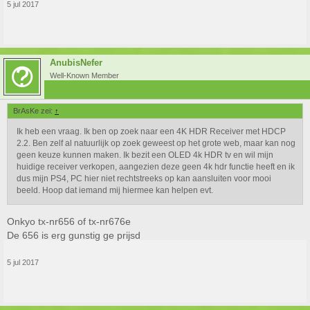
5 jul 2017
AnubisNefer
Well-Known Member
BrAsKe zei:
↑
Ik heb een vraag. Ik ben op zoek naar een 4K HDR Receiver met HDCP
2.2. Ben zelf al natuurlijk op zoek geweest op het grote web, maar kan nog
geen keuze kunnen maken. Ik bezit een OLED 4k HDR tv en wil mijn
huidige receiver verkopen, aangezien deze geen 4k hdr functie heeft en ik
dus mijn PS4, PC hier niet rechtstreeks op kan aansluiten voor mooi
beeld. Hoop dat iemand mij hiermee kan helpen evt.
Onkyo tx-nr656 of tx-nr676e
De 656 is erg gunstig ge prijsd
5 jul 2017