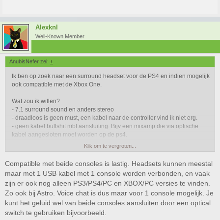
Alexknl
Well-Known Member
AnubisNefer zei:
↑
Ik ben op zoek naar een surround headset voor de PS4 en indien mogelijk
ook compatible met de Xbox One.
Wat zou ik willen?
- 7.1 surround sound en anders stereo
- draadloos is geen must, een kabel naar de controller vind ik niet erg.
- geen kabel bullshit mbt aansluiting. Bijv een mixamp die via optische
kabel aangesloten moet worden op de ps4.
Klik om te vergroten...
Ik wil een headset waarmee ik kan gamen, maar ook kan film kijken.
Compatible met beide consoles is lastig. Headsets kunnen meestal
Waar heb ik naar gekeken?
maar met 1 USB kabel met 1 console worden verbonden, en vaak
- astro a50, mixamp wil ik niet. Teveel kabels en omzetten van ps4 naar
zijn er ook nog alleen PS3/PS4/PC en XBOX/PC versies te vinden.
Xbox lijkt mij een gedoe.
Zo ook bij Astro. Voice chat is dus maar voor 1 console mogelijk. Je
Ik neig naar de astro a40, maar die is al een surround stereo en niet 7.1
kunt het geluid wel van beide consoles aansluiten door een optical
switch te gebruiken bijvoorbeeld.
Iemand die mij advies hierin kan geven? Dit is niet my field of expertise...