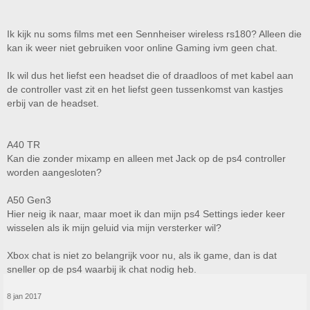
De A50 gen3 en de A40TR beschikken over equalizer software. Out of the
box hebben deze geen goed geluid naar mijn mening, maar dat is
Ik kijk nu soms films met een Sennheiser wireless rs180? Alleen die
persoonlijk. Ik heb zelf een A40TR en na wat tweaken klinkt hij echt super.
kan ik weer niet gebruiken voor online Gaming ivm geen chat.
Ik zou niet zonder deze equalizer setting (file) kunnen, want dan klinkt het
opeens een stuk minder goed.
De A40TR en A50 gen3 hebben goede bas, maar wil je je oren voelen
Ik wil dus het liefst een headset die of draadloos of met kabel aan
trillen moet je voor de A50 gen2 of de gewone A40 gaan. Deze hebben
de controller vast zit en het liefst geen tussenkomst van kastjes
echter geen equalizer en hebben alleen de meegeleverde/ingebouwde
erbij van de headset.
geluidsstanden.
Ik gebruik mijn A40TR alleen in stereo, omdat ik surround niet lekker vind
klinken. Dat heb ik bij andere surround headsets ook altijd gehad. Ik zet
A40 TR
liever de surround uit en kies voor stereo, want dan is de geluidskwaliteit
Kan die zonder mixamp en alleen met Jack op de ps4 controller
beter. Ik hoor zelfs (in een shooter) beter de voetstappen in stereo dan in
worden aangesloten?
surround bijvoorbeeld. Ik vind alleen het surround geluid van de A50 gen2
nog redelijk. Bij de A50 gen3 en A40TR is de surround erg blikkerig, maar
A50 Gen3
dat is ook weer persoonlijk natuurlijk.
Hier neig ik naar, maar moet ik dan mijn ps4 Settings ieder keer
Dus, of het nou een A40 of A50 is, je zult toch een optical switch ertussen
wisselen als ik mijn geluid via mijn versterker wil?
moeten zetten om het geluid van beide consoles te kunnen ontvangen.
Daarnaast is voicechat dus óf voor PS4, óf voor XB1. 1 van de twee.
Xbox chat is niet zo belangrijk voor nu, als ik game, dan is dat
sneller op de ps4 waarbij ik chat nodig heb.
8 jan 2017