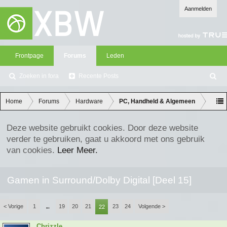
Aanmelden
Frontpage
Forums
Leden
Zoeken in fora
Recente Posts
Z
oe
ke
Home
Forums
Hardware
PC, Handheld & Algemeen
n
Deze website gebruikt cookies. Door deze website
verder te gebruiken, gaat u akkoord met ons gebruik
van cookies.
Leer Meer.
Gamen in Surround/Dolby Digital [Deel 15]
< Vorige
1
19
20
21
23
24
Volgende >
←
22
Chrizzle