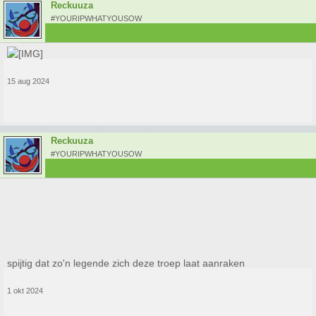
Reckuuza
#YOURIPWHATYOUSOW
Blijft prachtig (muziek vanaf 3:00 min).
Tetris Effect
staat bol van de
geweldige tracks. De transformatie is compleet dit in 3DVR speelt, al heb
ik dit zelf nooit kunnen ervaren. Je hoeft geen fan van Tetris te zijn om
Effect
te kunnen waarderen.
15 aug 2024
Reckuuza
#YOURIPWHATYOUSOW
spijtig dat zo'n legende zich deze troep laat aanraken
1 okt 2024