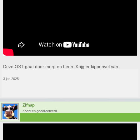
Deze OST gaat door merg en been. Krijg er kippenvel van.
3 jan 2025
Zifnap
Koehl en gecollecteerd