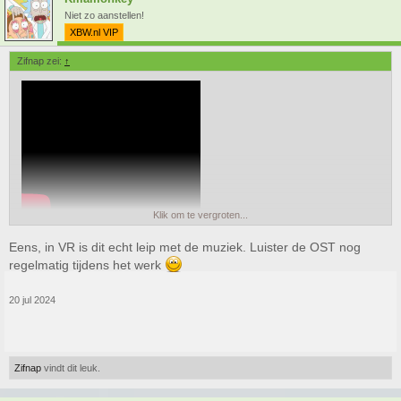
Niet zo aanstellen!
XBW.nl VIP
Zifnap zei:
↑
Klik om te vergroten...
Eens, in VR is dit echt leip met de muziek. Luister de OST nog
regelmatig tijdens het werk
20 jul 2024
Zifnap
vindt dit leuk.