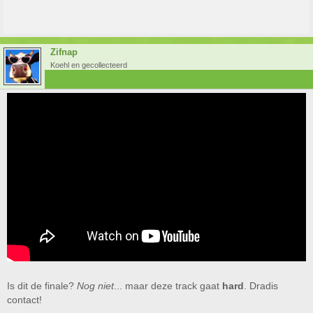
Zifnap
Koehl en gecollecteerd
Is dit de finale?
Nog niet
... maar deze track gaat
hard
. Dradis
contact!