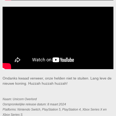
Ondanks kwaad verweer, onze helden niet te stuiten. Lang leve de
nieuwe koning. Huzzah huzzah huzzah!
Naam: Unicorn Overlord
Oorspronkelijke release datum: 8 maart 2024
Platforms: Nintendo Switch, PlayStation 5, PlayStation 4, Xbox Series X en
Xbox Series S