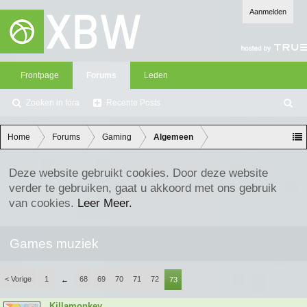
Aanmelden
Frontpage
Forums
Leden
Zoeken in fora
Recente Posts
Z
oe
ke
Home
Forums
Gaming
Algemeen
n
Deze website gebruikt cookies. Door deze website
verder te gebruiken, gaat u akkoord met ons gebruik
van cookies.
Leer Meer.
Games muziek
< Vorige
1
68
69
70
71
72
←
73
Killamonkey