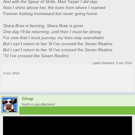
And with the Spear of Strife, Mad Tarjan I did slay
Now I shine above her, the town from where I roamed
Forever looking homeward but never going home
Skara Brae is burning, Skara Brae is gone
One day I'll be returning, until then I must be strong
For now that I must journey, my foes may overwhelm
But I can't return to her 'til I've crossed the Seven Realms
But I can't return to her 'til I've crossed the Seven Realms
'Til I've crossed the Seven Realms
Laatst bewerkt:
3 nov 2024
3 nov 2024
Zifnap
Koehl en gecollecteerd