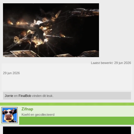
Laatst bewerkt:
29 jun 2026
29 jun 2026
Jorrie
en
FinalBob
vinden dit leuk.
Zifnap
Koehl en gecollecteerd