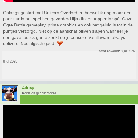
Onlangs gestart met Unicorn Overlord en hoewel ik nog maar een
paar uur in het spel ben gevorderd lijkt dit een topper in spé. Gave
Ogre Battle gameplay, prima graphics en ook het geluid is tot in de
puntjes verzorgd. Niet op de aanschaf blijven slapen wanneer je
een gave tactics game zoekt op je console. Vanillaware always
delivers. Nostalgisch goed!
Laatst bewerkt:
8 jul 2025
8 jul 2025
Zifnap
Koehl en gecollecteerd