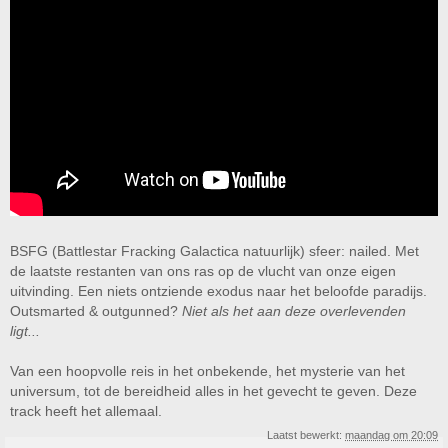
BSFG (Battlestar Fracking Galactica natuurlijk) sfeer: nailed. Met
de laatste restanten van ons ras op de vlucht van onze eigen
uitvinding. Een niets ontziende exodus naar het beloofde paradijs.
Outsmarted & outgunned?
Niet als het aan deze overlevenden
ligt...
Van een hoopvolle reis in het onbekende, het mysterie van het
universum, tot de bereidheid alles in het gevecht te geven. Deze
track heeft het allemaal.
Laatst bewerkt:
maandag om 20:09