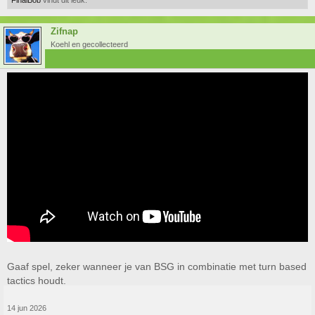
FinalBob
vindt dit leuk.
Zifnap
Koehl en gecollecteerd
Gaaf spel, zeker wanneer je van BSG in combinatie met turn based
tactics houdt.
14 jun 2026