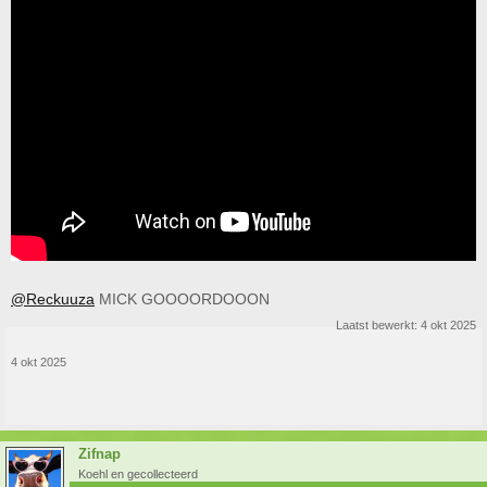
@Reckuuza
MICK GOOOORDOOON
Laatst bewerkt:
4 okt 2025
4 okt 2025
Zifnap
Koehl en gecollecteerd