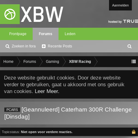
Aanmelden
Frontpage
Forums
Leden
Zoeken in fora
Recente Posts
Z
oe
ke
Home
Forums
Gaming
XBW Racing
n
Deze website gebruikt cookies. Door deze website
verder te gebruiken, gaat u akkoord met ons gebruik
van cookies.
Leer Meer.
[Geannuleerd] Caterham 300R Challenge
PCARS
[Dinsdag]
Topicstatus:
Niet open voor verdere reacties.