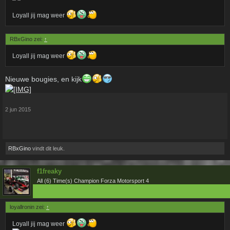
Loyall jij mag weer
RBxGino zei:
↑
Loyall jij mag weer
Nieuwe bougies, en kijk
2 jun 2015
RBxGino
vindt dit leuk.
f1freaky
All (6) Time(s) Champion Forza Motorsport 4
loyallronin zei:
↑
Loyall jij mag weer