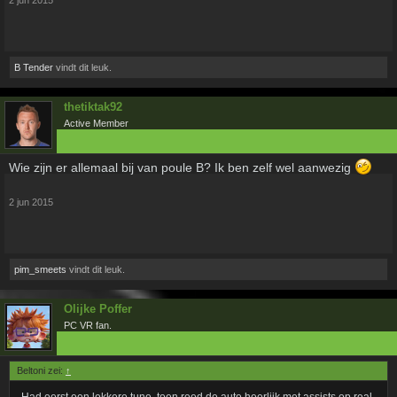
2 jun 2015
B Tender
vindt dit leuk.
thetiktak92
Active Member
Wie zijn er allemaal bij van poule B? Ik ben zelf wel aanwezig
2 jun 2015
pim_smeets
vindt dit leuk.
Olijke Poffer
PC VR fan.
Beltoni zei:
↑