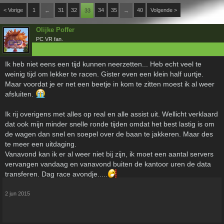
< Vorige
1
31
32
34
35
40
Volgende >
←
33
→
Olijke Poffer
PC VR fan.
Ik heb niet eens een tijd kunnen neerzetten... Heb echt veel te
weinig tijd om lekker te racen. Gister even een klein half uurtje.
Maar voordat je er net een beetje in kom te zitten moest ik al weer
afsluiten.
Ik rij overigens met alles op real en alle assist uit. Wellicht verklaard
dat ook mijn minder snelle ronde tijden omdat het best lastig is om
de wagen dan snel en soepel over de baan te jakkeren. Maar des
te meer een uitdaging.
Vanavond kan ik er al weer niet bij zijn, ik moet een aantal servers
vervangen vandaag en vanavond buiten de kantoor uren de data
transferen. Dag race avondje.....
2 jun 2015