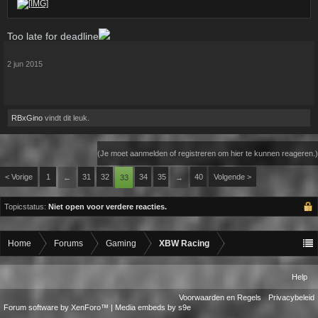
Too late for deadline
2 jun 2015
RBxGino
vindt dit leuk.
(Je moet aanmelden of registreren om hier te kunnen reageren.)
< Vorige
1
31
32
34
35
40
Volgende >
←
33
→
Topicstatus:
Niet open voor verdere reacties.
Home
Forums
Gaming
XBW Racing
Help
Voorwaarden en Regels
Privacybeleid
Forum software by XenForo™
|
Media embeds by s9e