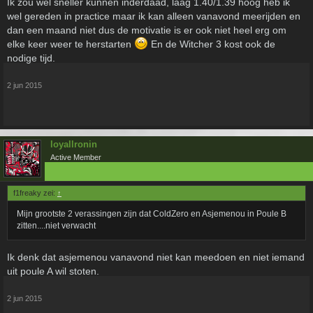
Ik zou wel sneller kunnen inderdaad, laag 1.40/1.39 hoog heb ik
wel gereden in practice maar ik kan alleen vanavond meerijden en
dan een maand niet dus de motivatie is er ook niet heel erg om
elke keer weer te herstarten
En de Witcher 3 kost ook de
nodige tijd.
2 jun 2015
loyallronin
Active Member
f1freaky zei:
↑
Mijn grootste 2 verassingen zijn dat ColdZero en Asjemenou in Poule B
zitten....niet verwacht
Ik denk dat asjemenou vanavond niet kan meedoen en niet iemand
uit poule A wil stoten.
2 jun 2015