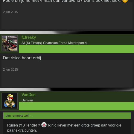
Poule B rijd nu met 4 man dan vanavond? Dat is ook niet leuk.
2 jun 2015
f1freaky
All (6) Time(s) Champion Forza Motorsport 4
Dat risico hoort erbij
2 jun 2015
VanDen
Denvan
pim_smeets zei:
↑
Ruilen
@B Tender
?
Ik rijd liever met een grote groep dan voor die
paar extra punten.