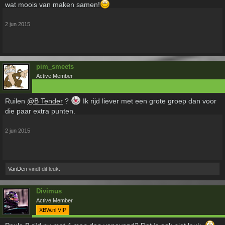
wat moois van maken samen!
2 jun 2015
pim_smeets
Active Member
Ruilen
@B Tender
?
Ik rijd liever met een grote groep dan voor
die paar extra punten.
2 jun 2015
VanDen
vindt dit leuk.
Divimus
Active Member
XBW.nl VIP