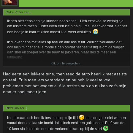
Olijke Poffer zei:
↑
Ik heb niet eens een tijd kunnen neerzetten... Heb echt veel te weinig tijd
om lekker te racen. Gister even een klein half uurtje. Maar voordat je er net
een beetje in kom te zitten moest ik al weer afsluiten.
Ik rij overigens met alles op real en alle assist uit. Wellicht verklaard dat
ook mijn minder snelle ronde tijden omdat het best lastig is om de wagen
dan snel en soepel over de baan te jakkeren. Maar des te meer een
uitdaging.
Vanavond kan ik er al weer niet bij zijn, ik moet een aantal servers
Klik om te vergroten...
vervangen vandaag en vanavond buiten de kantoor uren de data
transferen. Dag race avondje.....
Had eerst een lekkere tune, toen reed de auto heerlijk met assists
op real. Er is toen iets veranderd en nu heb ik veel te veel
problemen met het wagentje. Alle assists aan en nu kan zelfs mijn
oma er snel mee rijden.
RBxGino zei:
↑
Klopt! maar toch ben ik best trots op mijn tijd
de race ga ik niet winnen
vooral door die laatste bocht dat is toch echt een gok steeds! En 9 van de
10 keer sta ik met de neus de verkeerde kant op bij de start