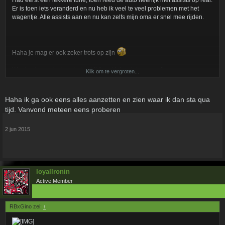
Had eerst een lekkere tune, toen reed de auto heerlijk met assists op real.
Er is toen iets veranderd en nu heb ik veel te veel problemen met het
wagentje. Alle assists aan en nu kan zelfs mijn oma er snel mee rijden.
Haha je mag er ook zeker trots op zijn
Word gek van dat herstarten bij time trials, niets voor mij.
Klik om te vergroten...
Haha ik ga ook eens alles aanzetten en zien waar ik dan sta qua
tijd. Vanvond meteen eens proberen
2 jun 2015
loyallronin
Active Member
RBxGino zei:
↑