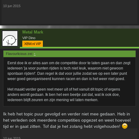
10 jun 2015
Metal Mark
VIP Dino
XBW.nl VIP
Flavourlicious zei:
↑
Eerst doe ik er alles aan om de competitie door te laten gaan en dan zegt
iedereen 'ja voor punten rijden is toch niet leuk, waarom niet gewoon
spontaan rijden!'. Dan regel ik dat voor jullie zodat we op een later punt
weer goed georganiseerd kunnen racen en dan is het weer niet goed.
Het maakt verder geen reet meer uit of het vanuit dit topic of ergens
anders wordt gedaan. Ik ben het een beetje zat dat, wat ik ook doe,
iedereen blijft zeuren en zijn mening wil laten merken.
Ik heb het topic puur gevolgd en verder niet mee gedaan. Heb in
het verleden ook meerdere competities opgezet en weet hoeveel
tijd er in gaat zitten. Tof dat je het zolang hebt volgehouden!
10 jun 2015