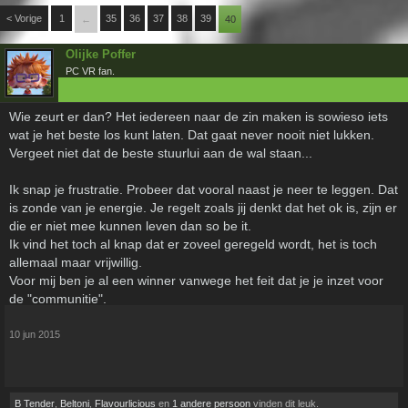
< Vorige
1
35
36
37
38
39
←
40
Olijke Poffer
PC VR fan.
Wie zeurt er dan? Het iedereen naar de zin maken is sowieso iets
wat je het beste los kunt laten. Dat gaat never nooit niet lukken.
Vergeet niet dat de beste stuurlui aan de wal staan...
Ik snap je frustratie. Probeer dat vooral naast je neer te leggen. Dat
is zonde van je energie. Je regelt zoals jij denkt dat het ok is, zijn er
die er niet mee kunnen leven dan so be it.
Ik vind het toch al knap dat er zoveel geregeld wordt, het is toch
allemaal maar vrijwillig.
Voor mij ben je al een winner vanwege het feit dat je je inzet voor
de "communitie".
10 jun 2015
B Tender
,
Beltoni
,
Flavourlicious
en
1 andere persoon
vinden dit leuk.