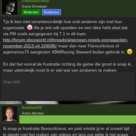
Flavourlicious
Game Developer
Moderator
Redacteur
Tja ik ben niet verantwoordelijk hoe snel anderen zijn met hun
organisatie.
Als je iets wilt opzetten en een idee hebt deel dat
via PM zoals aangegeven bij 7.1 in dit topic:
http://forum.xboxworld.nl/threads/algemeen-regels-voorwaarden-
november-2013-v4.169096/
maar dan naar Flavourlicious of
asjemenou75 aangezien XBWRacing Steward buiten gebruik is.
En dat het vooral de frustratie richting de game die groot is snap ik,
maar uiteindelijk moet ik er wel wat van proberen te maken.
10 jun 2015
thetiktak92
Active Member
Ik snap je frustratie flavourlicious, en juist omdat jij er al zoveel tijd
in steekt met het maken van videos en lays out wilde ik het graag