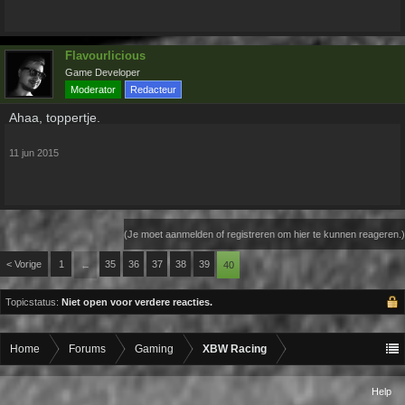
Flavourlicious
Game Developer
Moderator
Redacteur
Ahaa, toppertje.
11 jun 2015
(Je moet aanmelden of registreren om hier te kunnen reageren.)
< Vorige
1
35
36
37
38
39
←
40
Topicstatus:
Niet open voor verdere reacties.
Home
Forums
Gaming
XBW Racing
Help