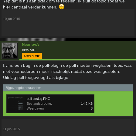
Yep dat is nu aan tiktak om te regelen. Ik sluit dit topic zodat we
hier
centraal verder kunnen.
10 jun 2015
NeonovA
XBW VIP
XBW.nl VIP
I.v.m. een bug in de poll-plugin de poll moeten weghalen, topic was
niet voor iedereen meer inzichtelijk nadat deze was gesloten.
Uitslag poll toegevoegd als bijlage.
Bijgevoegde bestanden:
poll-uitslag.PNG
Bestandsgrootte:
14,2 KB
Weergaven:
8
11 jun 2015