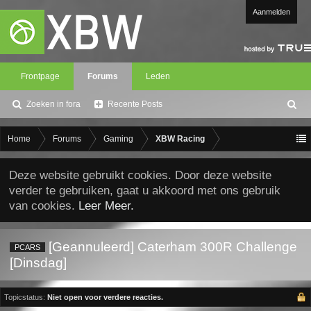
Aanmelden
Frontpage
Forums
Leden
Zoeken in fora
Recente Posts
Z
oe
ke
Home
Forums
Gaming
XBW Racing
n
Deze website gebruikt cookies. Door deze website
verder te gebruiken, gaat u akkoord met ons gebruik
van cookies.
Leer Meer.
[Geannuleerd] Caterham 300R Challenge
PCARS
[Dinsdag]
Topicstatus:
Niet open voor verdere reacties.