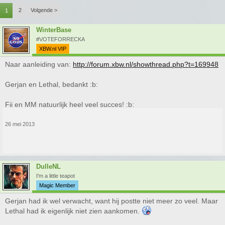
2
Volgende >
1
WinterBase
#VOTEFORRECKA
XBW.nl VIP
Naar aanleiding van:
http://forum.xbw.nl/showthread.php?t=169948
Gerjan en Lethal, bedankt :b:
Fii en MM natuurlijk heel veel succes! :b:
26 mei 2013
DulleNL
I'm a little teapot
Magic Member
Gerjan had ik wel verwacht, want hij postte niet meer zo veel. Maar
Lethal had ik eigenlijk niet zien aankomen.