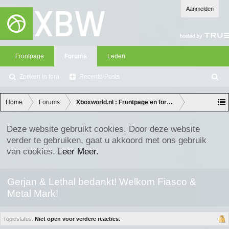
Aanmelden
Frontpage
Forums
Leden
Zoeken in fora
Recente Posts
Z
oe
ke
Home
Forums
Xboxworld.nl : Frontpage en forum discussie
n
Deze website gebruikt cookies. Door deze website
verder te gebruiken, gaat u akkoord met ons gebruik
van cookies.
Leer Meer.
Gerjan & Lethal bedankt! Welkom Fiasco &
Metal Mark!
Topicstatus:
Niet open voor verdere reacties.