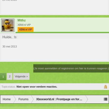
Mtthz
XBW.nl VIP
XBW.nl VIP
Hulde, :b:
30 mei 2013
(Je moet aanmelden of registreren om hier te kunnen reageren.)
2
Volgende >
1
Topicstatus:
Niet open voor verdere reacties.
Home
Forums
Xboxworld.nl : Frontpage en forum discussie