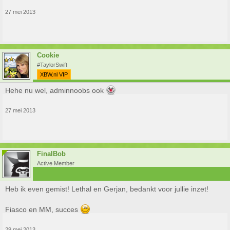
27 mei 2013
Cookie
#TaylorSwift
XBW.nl VIP
Hehe nu wel, adminnoobs ook
27 mei 2013
FinalBob
Active Member
Heb ik even gemist! Lethal en Gerjan, bedankt voor jullie inzet!
Fiasco en MM, succes
29 mei 2013