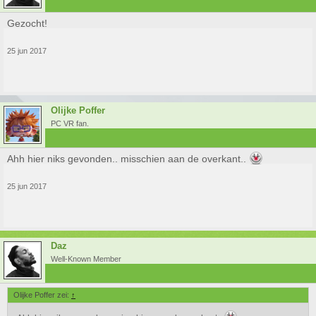
Gezocht!
25 jun 2017
Olijke Poffer
PC VR fan.
Ahh hier niks gevonden.. misschien aan de overkant..
25 jun 2017
Daz
Well-Known Member
Olijke Poffer zei:
↑