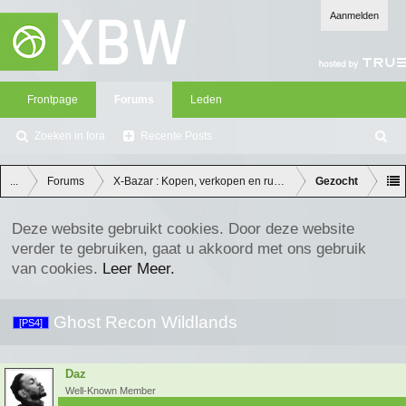
Aanmelden
Frontpage
Forums
Leden
Zoeken in fora
Recente Posts
Z
oe
ke
...
Forums
X-Bazar : Kopen, verkopen en ruilen
Gezocht
n
Deze website gebruikt cookies. Door deze website
verder te gebruiken, gaat u akkoord met ons gebruik
van cookies.
Leer Meer.
Ghost Recon Wildlands
[PS4]
Daz
Well-Known Member