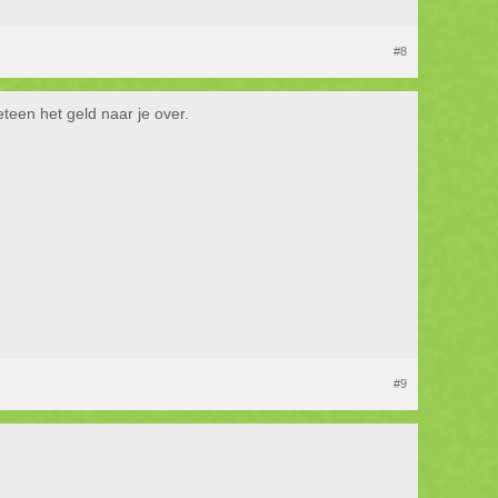
#8
een het geld naar je over.
#9