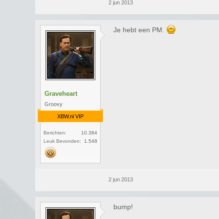
2 jun 2013
Je hebt een PM.
Graveheart
Groovy
XBW.nl VIP
Berichten:
10.384
Leuk Bevonden:
1.548
2 jun 2013
bump!