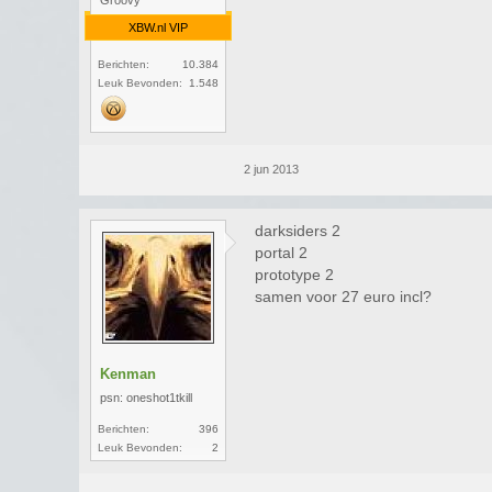
Groovy
XBW.nl VIP
Berichten:
10.384
Leuk Bevonden:
1.548
2 jun 2013
darksiders 2
portal 2
prototype 2
samen voor 27 euro incl?
Kenman
psn: oneshot1tkill
Berichten:
396
Leuk Bevonden:
2