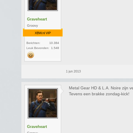
Graveheart
Groovy
XBW.nl VIP
Berichten:
10.384
Leuk Bevonden:
1.548
1 jun 2013
Metal Gear HD & L.A. Noire zijn v
Tevens een brakke zondag-kick!
Graveheart