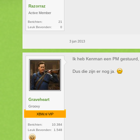
Razorraz
Active Member
Berichten:
21
Leuk Bevonden:
0
3 jun 2013
Ik heb Kenman een PM gestuurd, m
Dus die zijn er nog ja.
Graveheart
Groovy
XBW.nl VIP
Berichten:
10.384
Leuk Bevonden:
1.548