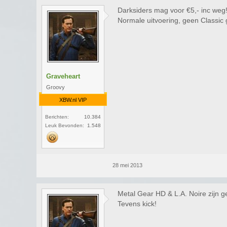
Darksiders mag voor €5,- inc weg
Normale uitvoering, geen Classic
Graveheart
Groovy
XBW.nl VIP
Berichten:
10.384
Leuk Bevonden:
1.548
28 mei 2013
Metal Gear HD & L.A. Noire zijn g
Tevens kick!