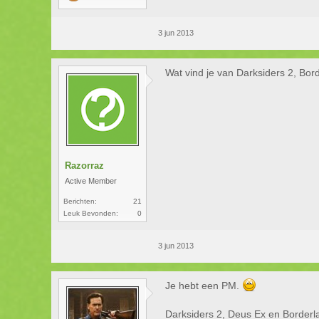
3 jun 2013
Wat vind je van Darksiders 2, Bo
Razorraz
Active Member
Berichten:
21
Leuk Bevonden:
0
3 jun 2013
Je hebt een PM.
Darksiders 2, Deus Ex en Border