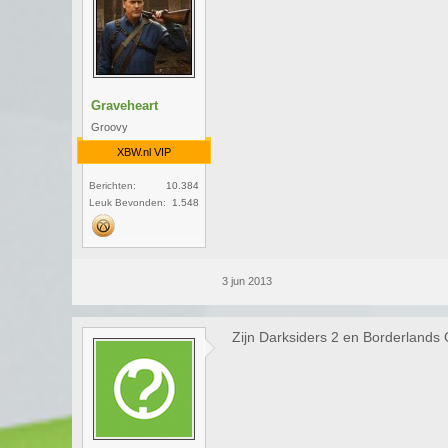
Graveheart
Groovy
XBW.nl VIP
Berichten:
10.384
Leuk Bevonden:
1.548
3 jun 2013
Zijn Darksiders 2 en Borderland