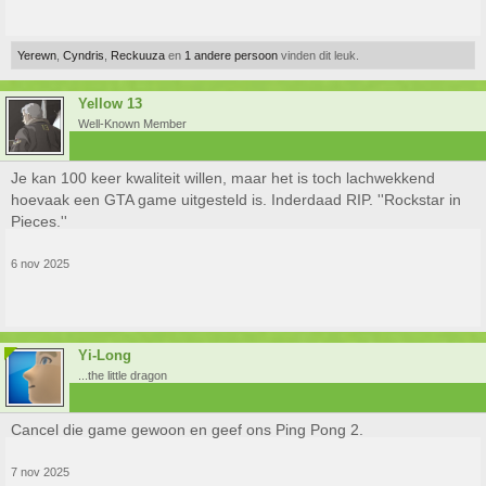
Yerewn
,
Cyndris
,
Reckuuza
en
1 andere persoon
vinden dit leuk.
Yellow 13
Well-Known Member
Je kan 100 keer kwaliteit willen, maar het is toch lachwekkend
hoevaak een GTA game uitgesteld is. Inderdaad RIP. ''Rockstar in
Pieces.''
6 nov 2025
Yi-Long
...the little dragon
Cancel die game gewoon en geef ons Ping Pong 2.
7 nov 2025