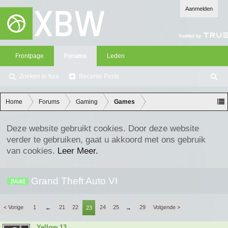
Aanmelden
Frontpage
Forums
Leden
Zoeken in fora
Recente Posts
Z
oe
ke
Home
Forums
Gaming
Games
n
Deze website gebruikt cookies. Door deze website
verder te gebruiken, gaat u akkoord met ons gebruik
van cookies.
Leer Meer.
Grand Theft Auto VI
[Multi]
< Vorige
1
21
22
24
25
29
Volgende >
←
23
→
Yellow 13