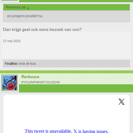
Reckuuza zei:
↑
ok jongens positief nu
Dan krijgt geel ook eens bezoek van ons?
27 mei 2025
FinalBob
vindt dit leuk.
Reckuuza
#YOURIPWHATYOUSOW