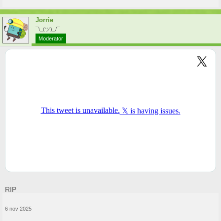
Jorrie
¯\_(ツ)_/¯
Moderator
RIP
6 nov 2025