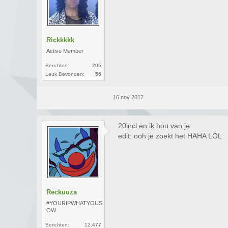
Rickkkkk
Active Member
Berichten:
205
Leuk Bevonden:
56
16 nov 2017
20incl en ik hou van je
edit: ooh je zoekt het HAHA LOL
Reckuuza
#YOURIPWHATYOUS
OW
Berichten:
12.477