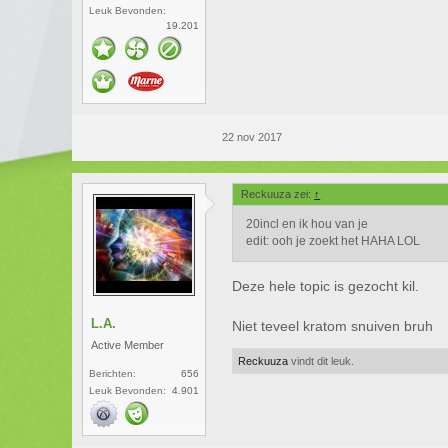
Leuk Bevonden:
19.201
22 nov 2017
Reckuuza zei:
↑
20incl en ik hou van je
edit: ooh je zoekt het HAHA LOL
Deze hele topic is gezocht kil.
L.A.
Niet teveel kratom snuiven bruh
Active Member
Reckuuza
vindt dit leuk.
Berichten:
656
Leuk Bevonden:
4.901