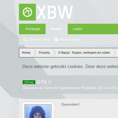
Frontpage
Forums
Leden
Zoeken in fora
Recente Posts
Home
Forums
X-Bazar : Kopen, verkopen en ruilen
Deze website gebruikt cookies. Door deze websi
GTA V
[XOne]
Discussie in '
Gezocht
' gestart door
Rickkkkk
,
16 nov 201
Gevonden!