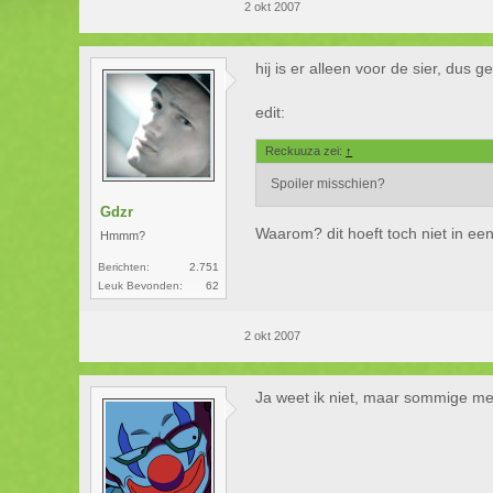
2 okt 2007
hij is er alleen voor de sier, dus
edit:
Reckuuza zei:
↑
Spoiler misschien?
Gdzr
Waarom? dit hoeft toch niet in een 
Hmmm?
Berichten:
2.751
Leuk Bevonden:
62
2 okt 2007
Ja weet ik niet, maar sommige mens