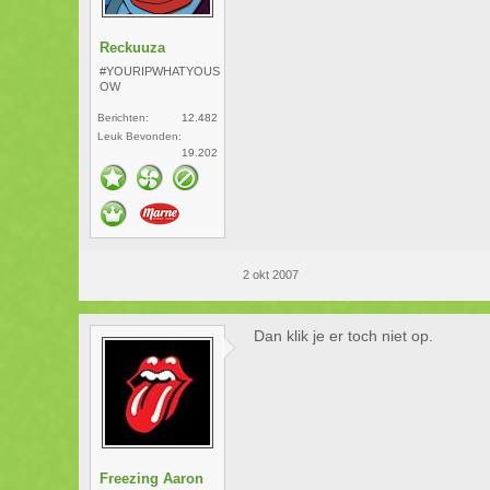
Reckuuza
#YOURIPWHATYOUS
OW
Berichten:
12.482
Leuk Bevonden:
19.202
2 okt 2007
Dan klik je er toch niet op.
Freezing Aaron