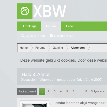
Frontpage
Forums
Leden
Zoeken in fora
Recente Posts
Home
Forums
Gaming
Algemeen
Deze website gebruikt cookies. Door deze websi
[Halo 3] Armor
Discussie in '
Algemeen
' gestart door
Gdzr
,
2 okt 2007
.
2
3
4
5
6
8
Volgende >
Pagina 1 van 8
1
→
omdat iedereen altijd vraagt naar