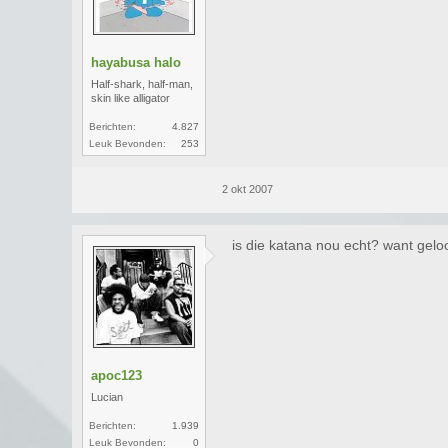
hayabusa halo
Half-shark, half-man,
skin like alligator
Berichten:
4.827
Leuk Bevonden:
253
2 okt 2007
is die katana nou echt? want geloo
apoc123
Lucian
Berichten:
1.939
Leuk Bevonden:
0