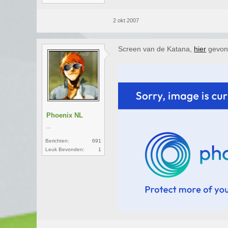
2 okt 2007
Screen van de Katana,
hier
gevon
Phoenix NL
...
Berichten:
691
Leuk Bevonden:
1