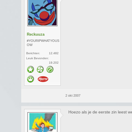
Reckuuza
#YOURIPWHATYOUS
OW
Berichten:
12.482
Leuk Bevonden:
19.202
2 okt 2007
Hoezo als je de eerste zin leest w