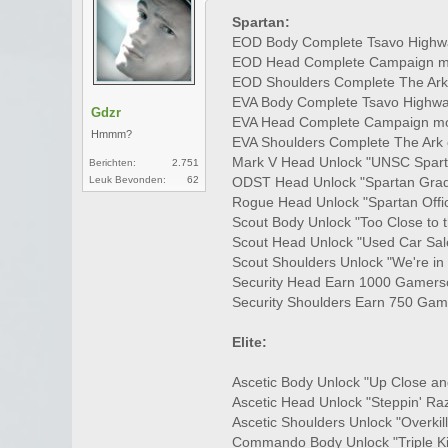
Spartan:
EOD Body Complete Tsavo Highw
EOD Head Complete Campaign mod
EOD Shoulders Complete The Ark o
EVA Body Complete Tsavo Highwa
Gdzr
EVA Head Complete Campaign m
Hmmm?
EVA Shoulders Complete The Ark on
Mark V Head Unlock "UNSC Spart
Berichten:
2.751
Leuk Bevonden:
62
ODST Head Unlock "Spartan Grad
Rogue Head Unlock "Spartan Offi
Scout Body Unlock "Too Close to 
Scout Head Unlock "Used Car Sa
Scout Shoulders Unlock "We're i
Security Head Earn 1000 Gamersc
Security Shoulders Earn 750 Game
Elite:
Ascetic Body Unlock "Up Close a
Ascetic Head Unlock "Steppin' Ra
Ascetic Shoulders Unlock "Overkil
Commando Body Unlock "Triple Ki