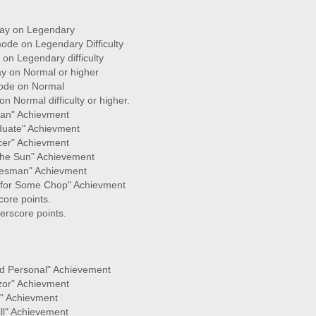
ay on Legendary
e on Legendary Difficulty
n Legendary difficulty
y on Normal or higher
ode on Normal
 Normal difficulty or higher.
an" Achievment
uate" Achievment
cer" Achievment
the Sun" Achievement
lesman" Achievment
n for Some Chop" Achievment
ore points.
rscore points.
nd Personal" Achievement
zor" Achievment
l" Achievment
ll" Achievement