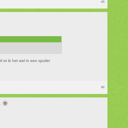
#5
 et ik het wel in een spoiler
#6
r.