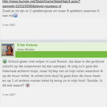
http://www.bungie.net/Stats/GameStatsHalo3.aspx?
gameid=110119206&player=gustavo nl
Zoals je zit zijn er 2 splatterspree en maar 8 splatters waarvan 5
van mij
3 nov 2007
E-lite Victoria
Active Member
Schoot gister met sniper in Last Resort. sta daar in die grot(met
uitzicht op die snipertoren bij dat raampje). Ik volg zo'n gast die
helemaal achterin loopt, maar hij liep net uit mijn vizier waardoor ik
op de muur richte. Ik schiet (mis dus) hij gaat door de muur heen
en op 1 of andere manier ketst hij terug zo in mijn hoof. Suicide. Is
dit wat waard?
3 nov 2007