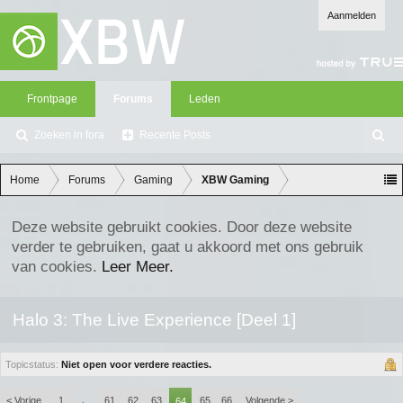
Aanmelden
Frontpage
Forums
Leden
Zoeken in fora
Recente Posts
Z
oe
ke
Home
Forums
Gaming
XBW Gaming
n
Deze website gebruikt cookies. Door deze website
verder te gebruiken, gaat u akkoord met ons gebruik
van cookies.
Leer Meer.
Halo 3: The Live Experience [Deel 1]
Topicstatus:
Niet open voor verdere reacties.
< Vorige
1
61
62
63
65
66
Volgende >
←
64