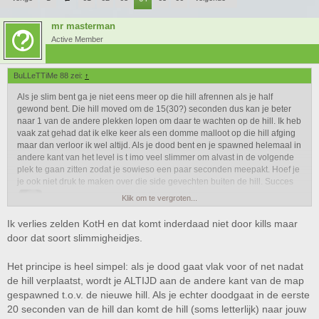
mr masterman
Active Member
BuLLeTTiMe 88 zei:
↑
Als je slim bent ga je niet eens meer op die hill afrennen als je half
gewond bent. Die hill moved om de 15(30?) seconden dus kan je beter
naar 1 van de andere plekken lopen om daar te wachten op de hill. Ik heb
vaak zat gehad dat ik elke keer als een domme malloot op die hill afging
maar dan verloor ik wel altijd. Als je dood bent en je spawned helemaal in
andere kant van het level is t imo veel slimmer om alvast in de volgende
plek te gaan zitten zodat je sowieso een paar seconden meepakt. Hoef je
je ook niet druk te maken over die side gevechten buiten de hill. Succes
Klik om te vergroten...
Ik verlies zelden KotH en dat komt inderdaad niet door kills maar
door dat soort slimmigheidjes.
Het principe is heel simpel: als je dood gaat vlak voor of net nadat
de hill verplaatst, wordt je ALTIJD aan de andere kant van de map
gespawned t.o.v. de nieuwe hill. Als je echter doodgaat in de eerste
20 seconden van de hill dan komt de hill (soms letterlijk) naar jouw