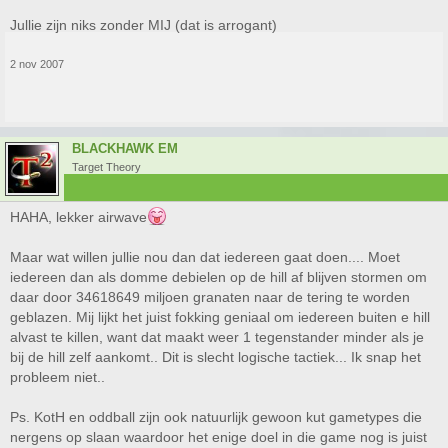
Jullie zijn niks zonder MIJ (dat is arrogant)
2 nov 2007
BLACKHAWK EM
Target Theory
HAHA, lekker airwave
Maar wat willen jullie nou dan dat iedereen gaat doen.... Moet
iedereen dan als domme debielen op de hill af blijven stormen om
daar door 34618649 miljoen granaten naar de tering te worden
geblazen. Mij lijkt het juist fokking geniaal om iedereen buiten e hill
alvast te killen, want dat maakt weer 1 tegenstander minder als je
bij de hill zelf aankomt.. Dit is slecht logische tactiek... Ik snap het
probleem niet..
Ps. KotH en oddball zijn ook natuurlijk gewoon kut gametypes die
nergens op slaan waardoor het enige doel in die game nog is juist