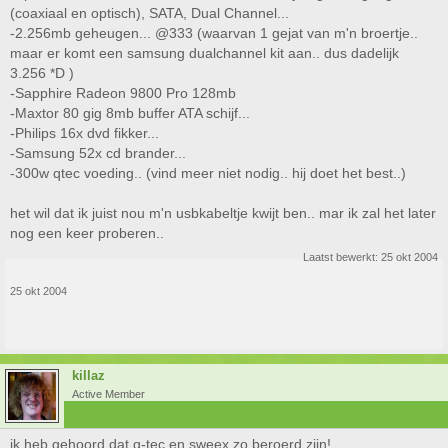
(coaxiaal en optisch), SATA, Dual Channel...
-2.256mb geheugen... @333 (waarvan 1 gejat van m'n broertje..
maar er komt een samsung dualchannel kit aan.. dus dadelijk
3.256 *D )
-Sapphire Radeon 9800 Pro 128mb
-Maxtor 80 gig 8mb buffer ATA schijf...
-Philips 16x dvd fikker...
-Samsung 52x cd brander...
-300w qtec voeding.. (vind meer niet nodig.. hij doet het best..)
het wil dat ik juist nou m'n usbkabeltje kwijt ben.. mar ik zal het later
nog een keer proberen..
Laatst bewerkt:
25 okt 2004
25 okt 2004
killaz
Active Member
ik heb gehoord dat q-tec en sweex zo beroerd zijn!