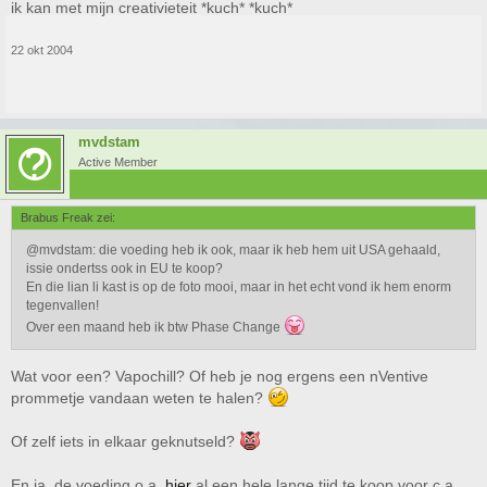
ik kan met mijn creativieteit *kuch* *kuch*
22 okt 2004
mvdstam
Active Member
Brabus Freak zei:
@mvdstam: die voeding heb ik ook, maar ik heb hem uit USA gehaald,
issie ondertss ook in EU te koop?
En die lian li kast is op de foto mooi, maar in het echt vond ik hem enorm
tegenvallen!
Over een maand heb ik btw Phase Change
Wat voor een? Vapochill? Of heb je nog ergens een nVentive
prommetje vandaan weten te halen?
Of zelf iets in elkaar geknutseld?
En ja, de voeding o.a.
hier
al een hele lange tijd te koop voor c.a.