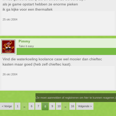
als je game opstart hebben ze enorme pieken
ik ga kijke voor een thermaltek
25 okt 2004
Pimmy
Take it easy
Vind die waterkoeling koolance case wel mooier dan chieftec
kasten maar goed (heb zelf chieftec kast).
26 okt 2004
(Je moet aanmelden of registreren om hier te kunnen reageren.)
< Vorige
1
6
7
9
10
16
Volgende >
←
8
→