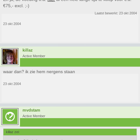
€75,- excl. ;-)
Laatst bewerkt:
23 okt 2004
23 okt 2004
killaz
Active Member
waar dan? ik zie hem nergens staan
23 okt 2004
mvdstam
Active Member
killaz zei: