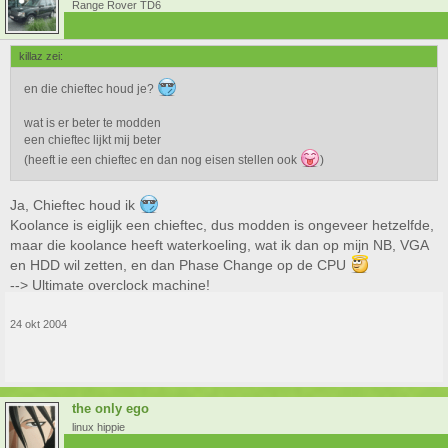
Range Rover TD6
killaz zei:
en die chieftec houd je?
wat is er beter te modden
een chieftec lijkt mij beter
(heeft ie een chieftec en dan nog eisen stellen ook
)
Ja, Chieftec houd ik
Koolance is eiglijk een chieftec, dus modden is ongeveer hetzelfde,
maar die koolance heeft waterkoeling, wat ik dan op mijn NB, VGA
en HDD wil zetten, en dan Phase Change op de CPU
--> Ultimate overclock machine!
24 okt 2004
the only ego
linux hippie