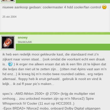
niuewe aankoop gedaan: coolermaster 4 hdd cooler/fan control
25 okt 2004
snowy
SNoWJuNK
ik heb een redelijk mooi gekleurde kast, die standaard met z'n
zijkant naar voren staat... (ook omdat die voorkant echt een draak
is..
) ik erger me alleen eraan dat als ik een film zit te kijken dat
die ledjes dan niet uit te zetten zijn... (zitten met 4pins vast aan m'n
hd enz...) ik kreeg bij m'n mobo twee rounded cables.. erg netjes
allemaal.. floppy heb ik eruit gehaald.. gebruik ik nooit en vind ik
lelijk... ik zal ff paar pic's maken...
spec's: -AMD Athlon 2500+ @ 2700+ (krijg de multiplier niet
omhoog... zou unlocked moeten zijn op m'n Nforce2) Spire
Whisperrock IV Cooler (11 euri op HCC2003..)
-Epox 8RDA3+ Nforce2 mobo, onboard Dolby Digital uitgangen