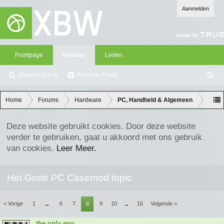
Aanmelden
Frontpage
Forums
Leden
Zoeken in fora
Recente Posts
Z
oe
ke
Home
Forums
Hardware
PC, Handheld & Algemeen
n
Deze website gebruikt cookies. Door deze website
verder te gebruiken, gaat u akkoord met ons gebruik
van cookies.
Leer Meer.
Het Grote PC Casemod topic
< Vorige
1
6
7
9
10
16
Volgende >
←
8
→
the only ego