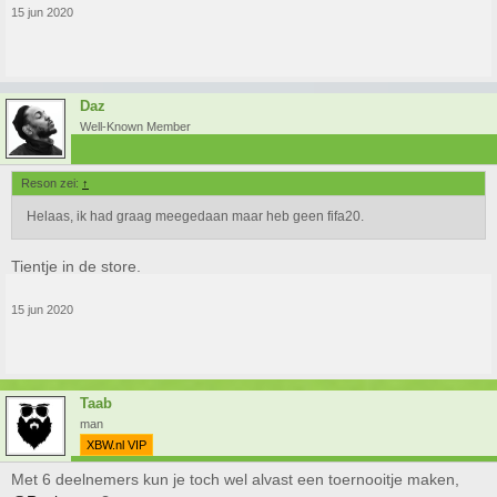
15 jun 2020
Daz
Well-Known Member
Reson zei:
↑
Helaas, ik had graag meegedaan maar heb geen fifa20.
Tientje in de store.
15 jun 2020
Taab
man
XBW.nl VIP
Met 6 deelnemers kun je toch wel alvast een toernooitje maken,