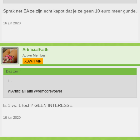
Sprak net EA ze zijn echt kapot dat je ze geen 10 euro meer gunde.
16 jun 2020
ArtificialFaith
Active Member
XBW.nl VIP
Daz zei:
↑
In.
@ArtificialFaith
@remcorevolver
Is 1 vs. 1 toch? GEEN INTERESSE.
16 jun 2020