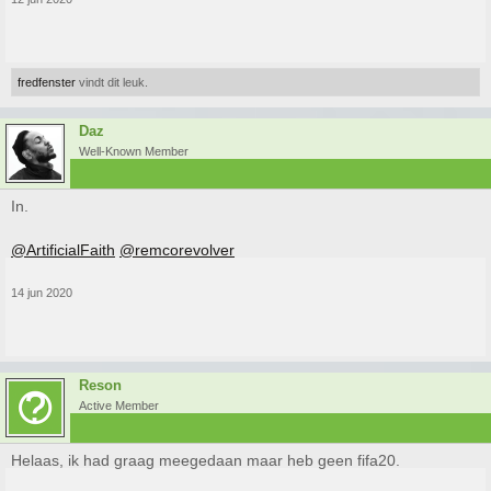
fredfenster
vindt dit leuk.
Daz
Well-Known Member
In.
@ArtificialFaith
@remcorevolver
14 jun 2020
Reson
Active Member
Helaas, ik had graag meegedaan maar heb geen fifa20.