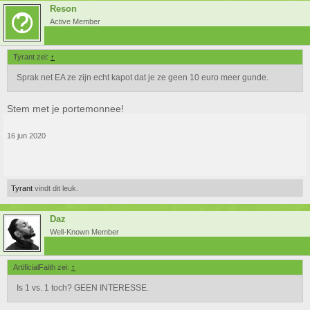
Reson
Active Member
Tyrant zei:
↑
Sprak net EA ze zijn echt kapot dat je ze geen 10 euro meer gunde.
Stem met je portemonnee!
16 jun 2020
Tyrant
vindt dit leuk.
Daz
Well-Known Member
ArtificialFaith zei:
↑
Is 1 vs. 1 toch? GEEN INTERESSE.