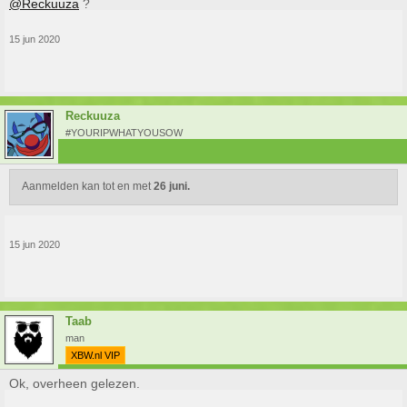
@Reckuuza
?
15 jun 2020
Reckuuza
#YOURIPWHATYOUSOW
Aanmelden kan tot en met
26 juni.
15 jun 2020
Taab
man
XBW.nl VIP
Ok, overheen gelezen.