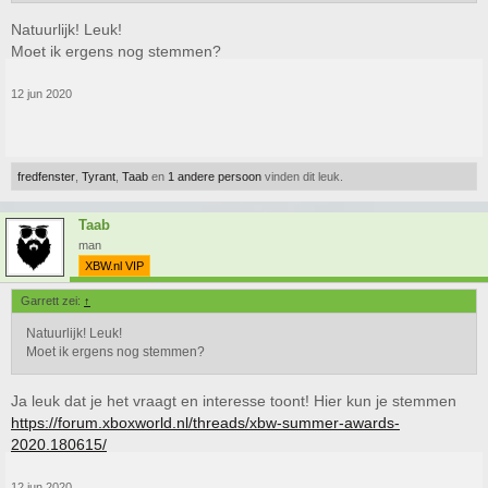
XBOXWORLD
die je zult krijgen wanneer je jezelf tot
Natuurlijk! Leuk!
FIFA 20 KAMPIOEN 2020
Moet ik ergens nog stemmen?
kunt noemen
wanneer je dit toernooi hebt gewonnen.
12 jun 2020
Ga ervoor.
Afhankelijk van de animo zal ik poules maken en de data bekend maken.
fredfenster
,
Tyrant
,
Taab
en
1 andere persoon
vinden dit leuk.
Aanmelden kan tot en met
26 juni.
Vereiste console: Playstation 4 (sorry xboxboys).
Taab
man
XBW.nl VIP
Heeft dit toernooi kans van slagen? Ik zeg je nu alvast nee.​
Garrett zei:
↑
Natuurlijk! Leuk!
Moet ik ergens nog stemmen?
Ja leuk dat je het vraagt en interesse toont! Hier kun je stemmen
https://forum.xboxworld.nl/threads/xbw-summer-awards-
2020.180615/
12 jun 2020