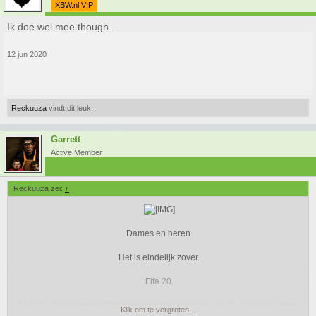
XBW.nl VIP
Ik doe wel mee though...
12 jun 2020
Reckuuza
vindt dit leuk.
Garrett
Active Member
Reckuuza zei:
↑
Dames en heren.
Het is eindelijk zover.
Fifa 20.
Met z'n allen rammen. Een toernooi. Alles voor die eer. De eeuwege faam
Klik om te vergroten...