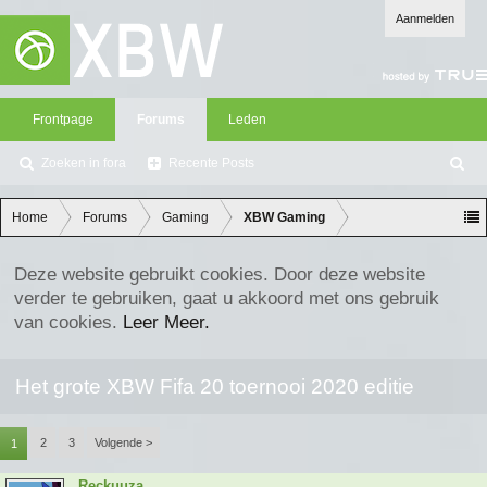
Aanmelden
Frontpage
Forums
Leden
Zoeken in fora
Recente Posts
Z
oe
ke
Home
Forums
Gaming
XBW Gaming
n
Deze website gebruikt cookies. Door deze website
verder te gebruiken, gaat u akkoord met ons gebruik
van cookies.
Leer Meer.
Het grote XBW Fifa 20 toernooi 2020 editie
2
3
Volgende >
1
Reckuuza