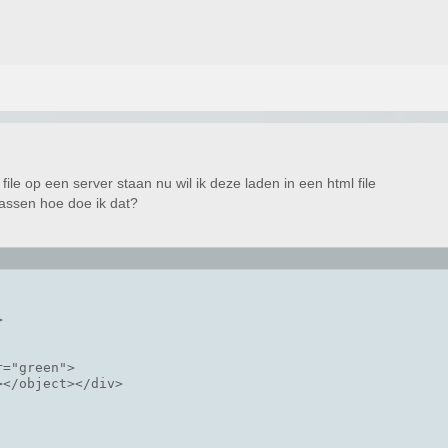
file op een server staan nu wil ik deze laden in een html file
passen hoe doe ik dat?


="green">

</object></div>
