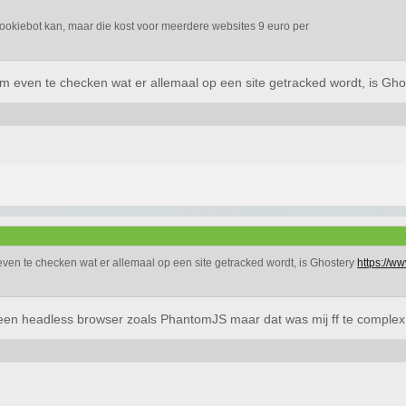
ookiebot kan, maar die kost voor meerdere websites 9 euro per
 om even te checken wat er allemaal op een site getracked wordt, is Gh
 even te checken wat er allemaal op een site getracked wordt, is Ghostery
https://w
 een headless browser zoals PhantomJS maar dat was mij ff te comple