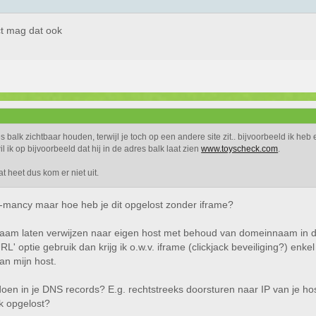
ct mag dat ook
balk zichtbaar houden, terwijl je toch op een andere site zit.. bijvoorbeeld ik heb
l ik op bijvoorbeeld dat hij in de adres balk laat zien
www.toyscheck.com
.
 heet dus kom er niet uit.
o-mancy maar hoe heb je dit opgelost zonder iframe?
aam laten verwijzen naar eigen host met behoud van domeinnaam in de
RL' optie gebruik dan krijg ik o.w.v. iframe (clickjack beveiliging?) enk
an mijn host.
oen in je DNS records? E.g. rechtstreeks doorsturen naar IP van je host,
ijk opgelost?