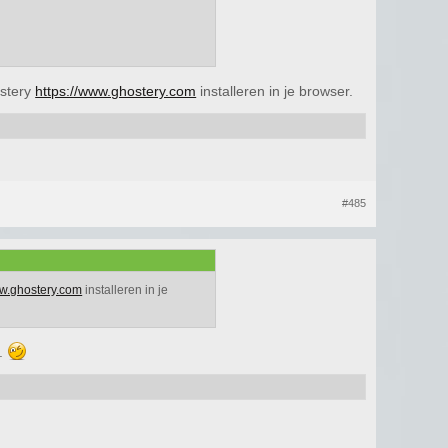
ostery
https://www.ghostery.com
installeren in je browser.
#485
ww.ghostery.com
installeren in je
x.