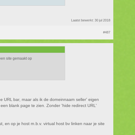
Laatst bewerkt:
30 jul 2018
#487
 een site gemaakt op
 URL bar, maar als ik de domeinnaam seller' eigen
el een blank page te zien. Zonder 'hide redirect URL'
 en op je host m.b.v. virtual host bv linken naar je site