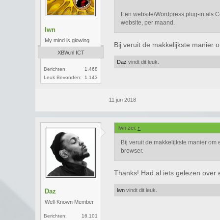
Een website/Wordpress plug-in als C
website, per maand.
lwn
My mind is glowing
Bij veruit de makkelijkste manier
XBW.nl ICT
Daz
vindt dit leuk.
Berichten:
1.468
Leuk Bevonden:
1.143
11 jun 2018
lwn zei:
↑
Bij veruit de makkelijkste manier om
browser.
Thanks! Had al iets gelezen over
lwn
vindt dit leuk.
Daz
Well-Known Member
Berichten:
16.101