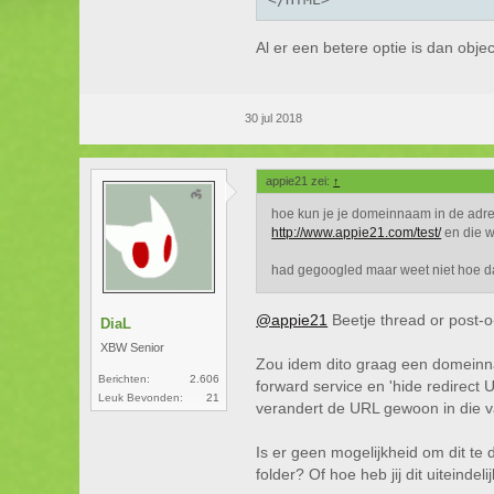
Al er een betere optie is dan obje
30 jul 2018
appie21 zei:
↑
hoe kun je je domeinnaam in de adres 
http://www.appie21.com/test/
en die wi
had gegoogled maar weet niet hoe dat
@appie21
Beetje thread or post-
DiaL
XBW Senior
Zou idem dito graag een domeinn
Berichten:
2.606
forward service en 'hide redirect U
Leuk Bevonden:
21
verandert de URL gewoon in die v
Is er geen mogelijkheid om dit te d
folder? Of hoe heb jij dit uiteindel