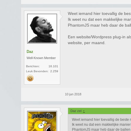
Weet iemand hier toevallig de be
Ik weet nu dat een makkelijke mani
PhantomJS maar heb daar de ball
Een website/Wordpress plug-in al
website, per maand.
Daz
Well-Known Member
Berichten:
16.101
Leuk Bevonden:
2.259
10 jun 2018
Daz zei:
↑
Weet iemand hier toevallig de beste
Ik weet nu dat een makkelijke manier 
PhantomJS maar heb daar de ballen 