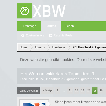
Frontpage
Forums
Leden
Zoeken in fora
Recente Posts
Home
Forums
Hardware
PC, Handheld & Algeme
Deze website gebruikt cookies. Door deze websi
Het Web ontwikkelaars Topic [deel 3]
Discussie in '
PC, Handheld & Algemeen
' gestart door
Le 
< Vorige
1
21
22
23
24
26
Pagina 25 van 26
←
25
Sinds jaren moet ik weer eens wa