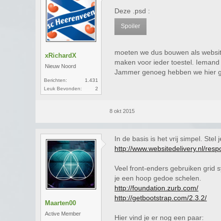
Deze .psd :
Spoiler
moeten we dus bouwen als website
xRichardX
maken voor ieder toestel. Iemand d
Nieuw Noord
Jammer genoeg hebben we hier gee
Berichten:
1.431
Leuk Bevonden:
2
8 okt 2015
In de basis is het vrij simpel. Stel
http://www.websitedelivery.nl/re
Veel front-enders gebruiken grid s
je een hoop gedoe schelen.
http://foundation.zurb.com/
http://getbootstrap.com/2.3.2/
Maarten00
Active Member
Hier vind je er nog een paar: