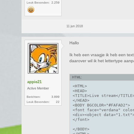
Leuk Bevonden:
2.259
11 jun 2018
Hallo
Ik heb een vraagje ik heb een text 
daarover wil ik het lettertype aan
HTML:
appie21
<HTML>

Active Member
<HEAD>

<TITLE>Live stream</TITLE>
Berichten:
3.899
</HEAD>

Leuk Bevonden:
22
<BODY BGCOLOR="#FAFAD2">

<font face="verdana" color
<div><object data="1.txt">
</font>

</BODY>

</HTML>