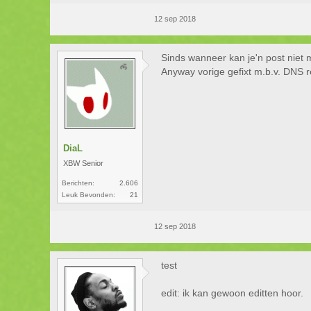
12 sep 2018
Sinds wanneer kan je'n post niet me
Anyway vorige gefixt m.b.v. DNS r
DiaL
XBW Senior
Berichten:
2.606
Leuk Bevonden:
21
12 sep 2018
test
edit: ik kan gewoon editten hoor.