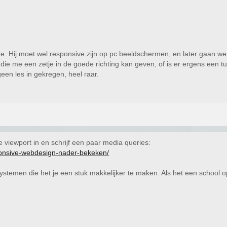
. Hij moet wel responsive zijn op pc beeldschermen, en later gaan w
ie me een zetje in de goede richting kan geven, of is er ergens een tuto
n les in gekregen, heel raar.
 je viewport in en schrijf een paar media queries:
sponsive-webdesign-nader-bekeken/
ystemen die het je een stuk makkelijker te maken. Als het een school op