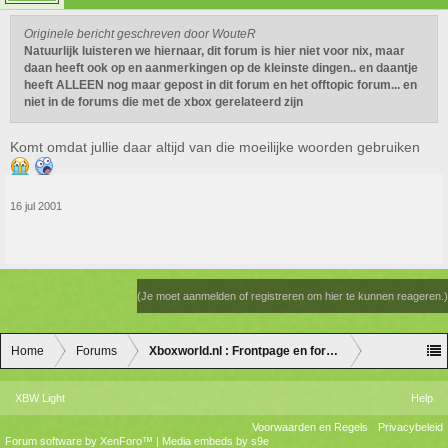
Originele bericht geschreven door WouteR
Natuurlijk luisteren we hiernaar, dit forum is hier niet voor nix, maar
daan heeft ook op en aanmerkingen op de kleinste dingen.. en daantje
heeft ALLEEN nog maar gepost in dit forum en het offtopic forum... en
niet in de forums die met de xbox gerelateerd zijn
Komt omdat jullie daar altijd van die moeilijke woorden gebruiken
16 jul 2001
(Je moet aanmelden of registreren om hier te kunnen reageren.)
Home
Forums
Xboxworld.nl : Frontpage en forum discussie
XBW Light
Help
Voorwaarden en Regels
Privacybeleid
Forum software by XenForo™
|
Media embeds by s9e