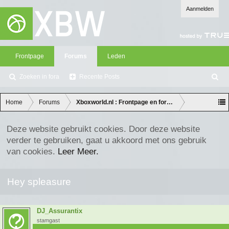
Aanmelden
Frontpage
Forums
Leden
Zoeken in fora
Recente Posts
Z
oe
ke
Home
Forums
Xboxworld.nl : Frontpage en forum discussie
n
Deze website gebruikt cookies. Door deze website
verder te gebruiken, gaat u akkoord met ons gebruik
van cookies.
Leer Meer.
Hey spleasure
DJ_Assurantix
stamgast