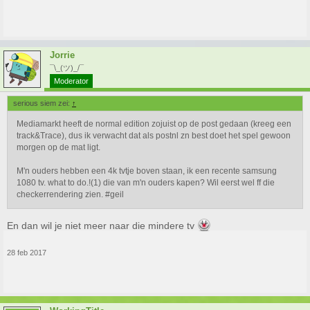
Jorrie
¯\_(ツ)_/¯
Moderator
serious siem zei:
↑
Mediamarkt heeft de normal edition zojuist op de post gedaan (kreeg een
track&Trace), dus ik verwacht dat als postnl zn best doet het spel gewoon
morgen op de mat ligt.
M'n ouders hebben een 4k tvtje boven staan, ik een recente samsung
1080 tv. what to do.!(1) die van m'n ouders kapen? Wil eerst wel ff die
checkerrendering zien. #geil
En dan wil je niet meer naar die mindere tv
28 feb 2017