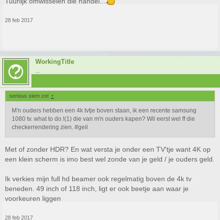
Tuurlijk omwisselen die handel...
28 feb 2017
WorkingTitle
...
serious siem zei:
↑
M'n ouders hebben een 4k tvtje boven staan, ik een recente samsung
1080 tv. what to do.!(1) die van m'n ouders kapen? Wil eerst wel ff die
checkerrendering zien. #geil
Met of zonder HDR? En wat versta je onder een TV'tje want 4K op
een klein scherm is imo best wel zonde van je geld / je ouders geld.
Ik verkies mijn full hd beamer ook regelmatig boven de 4k tv
beneden. 49 inch of 118 inch, ligt er ook beetje aan waar je
voorkeuren liggen
28 feb 2017