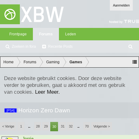
Aanmelden
Frontpage
Forums
Leden
Zoeken in fora
Recente Posts
Z
oe
ke
Home
Forums
Gaming
Games
n
Deze website gebruikt cookies. Door deze website
verder te gebruiken, gaat u akkoord met ons gebruik
van cookies.
Leer Meer.
Horizon Zero Dawn
[PS4]
< Vorige
1
28
29
31
32
70
Volgende >
←
30
→
Jorrie