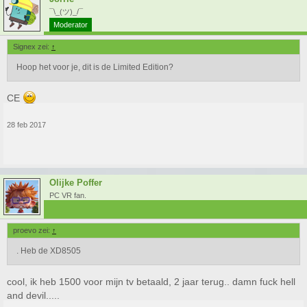
¯\_(ツ)_/¯
Moderator
Signex zei:
↑
Hoop het voor je, dit is de Limited Edition?
CE
28 feb 2017
Olijke Poffer
PC VR fan.
proevo zei:
↑
. Heb de XD8505
cool, ik heb 1500 voor mijn tv betaald, 2 jaar terug.. damn fuck hell
and devil.....