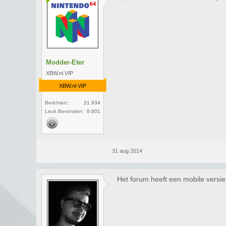
Modder-Eter
XBW.nl VIP
XBW.nl VIP
Berichten:
21.934
Leuk Bevonden:
9.601
31 aug 2014
Het forum heeft een mobile versie 