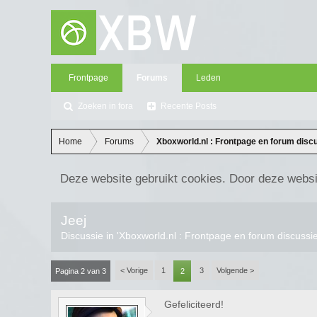
Frontpage
Forums
Leden
Zoeken in fora
Recente Posts
Home
Forums
Xboxworld.nl : Frontpage en forum disc
Deze website gebruikt cookies. Door deze websi
Jeej
Discussie in '
Xboxworld.nl : Frontpage en forum discussi
< Vorige
1
3
Volgende >
Pagina 2 van 3
2
Gefeliciteerd!