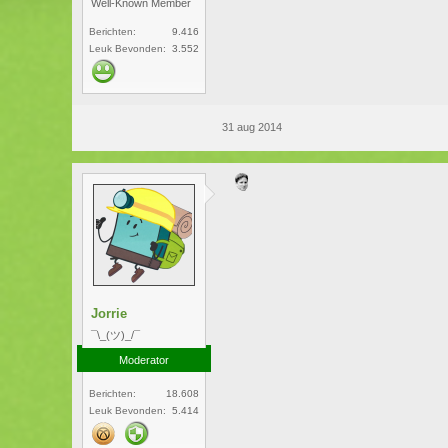
Well-Known Member
Berichten:
9.416
Leuk Bevonden:
3.552
31 aug 2014
Jorrie
¯\_(ツ)_/¯
Moderator
Berichten:
18.608
Leuk Bevonden:
5.414