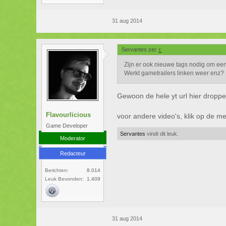
31 aug 2014
Servantes zei:
↑
Zijn er ook nieuwe tags nodig om een
Werkt gametrailers linken weer enz?
Gewoon de hele yt url hier droppe
Flavourlicious
voor andere video's, klik op de m
Game Developer
Servantes
vindt dit leuk.
Moderator
Redacteur
Berichten:
8.014
Leuk Bevonden:
1.409
31 aug 2014