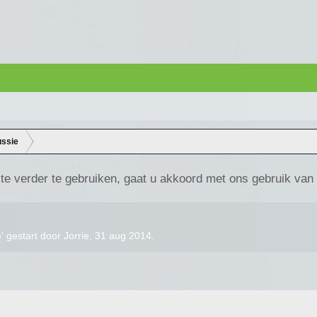
ussie
te verder te gebruiken, gaat u akkoord met ons gebruik van
e
' gestart door
Jorrie
,
31 aug 2014
.