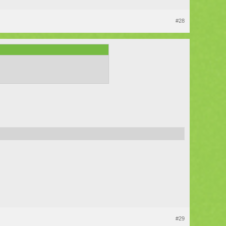
#28
#29