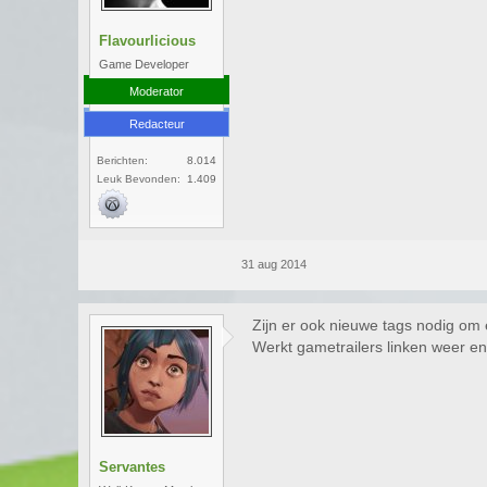
Flavourlicious
Game Developer
Moderator
Redacteur
Berichten:
8.014
Leuk Bevonden:
1.409
31 aug 2014
Zijn er ook nieuwe tags nodig om 
Werkt gametrailers linken weer e
Servantes