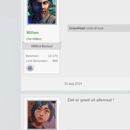
Graveheart
vindt dit leuk.
Willem
Obi-Willem
XBW.nl Bestuur
Berichten:
13.173
Leuk Bevonden:
686
31 aug 2014
Ziet er goed uit allemaal !