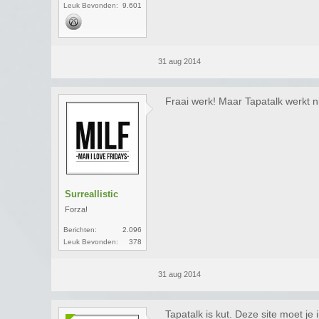
Leuk Bevonden:
9.601
31 aug 2014
Fraai werk! Maar Tapatalk werkt ni
Surreallistic
Forza!
Berichten:
2.096
Leuk Bevonden:
378
31 aug 2014
Tapatalk is kut. Deze site moet je