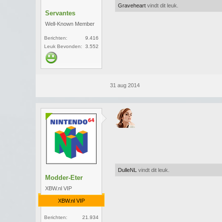
Graveheart
vindt dit leuk.
Servantes
Well-Known Member
Berichten:
9.416
Leuk Bevonden:
3.552
31 aug 2014
DulleNL
vindt dit leuk.
Modder-Eter
XBW.nl VIP
XBW.nl VIP
Berichten:
21.934