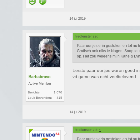
14 jul 2019
fredfenster zei:
↑
Paar uurtjes erin gestoken en tot nu t
Grafisch ook niks te klagen. Snap tot
op. Het zou weleens mijn Kane & Ly
Eerste paar uurtjes waren goed ind
vd game was echt veelbelovend.
Barbabravo
Active Member
Berichten:
1.070
Leuk Bevonden:
415
14 jul 2019
fredfenster zei:
↑
Paar uurtjes erin gestoken en tot nu t