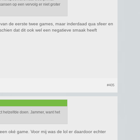
kansen op een vervolg er niet groter
au van de eerste twee games, maar inderdaad qua sfeer en
schien dat dit ook wel een negatieve smaak heeft
#405
act hetzelfde doen. Jammer, want het
het een oké game. Voor mij was de lol er daardoor echter