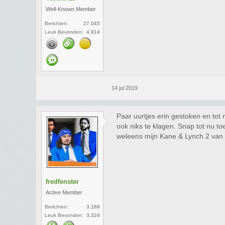
Well-Known Member
Berichten:
27.045
Leuk Bevonden:
4.914
14 jul 2019
Paar uurtjes erin gestoken en tot 
ook niks te klagen. Snap tot nu t
weleens mijn Kane & Lynch 2 van
fredfenster
Active Member
Berichten:
3.169
Leuk Bevonden:
3.324