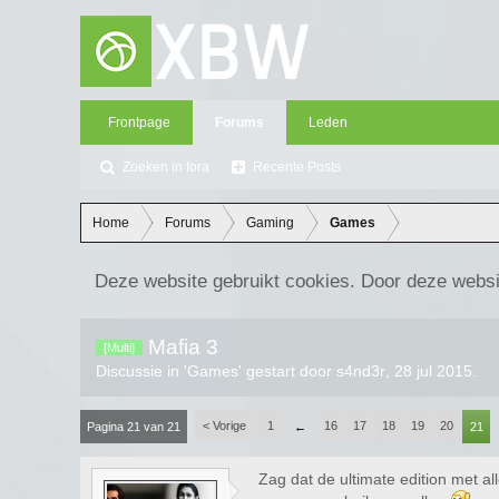
Frontpage
Forums
Leden
Zoeken in fora
Recente Posts
Home
Forums
Gaming
Games
Deze website gebruikt cookies. Door deze websi
Mafia 3
[Multi]
Discussie in '
Games
' gestart door
s4nd3r
,
28 jul 2015
.
< Vorige
1
16
17
18
19
20
Pagina 21 van 21
←
21
Zag dat de ultimate edition met al