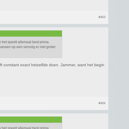
#403
n het speelt allemaal best prima.
kansen op een vervolg er niet groter
ijft constant exact hetzelfde doen. Jammer, want het begin
#404
n het speelt allemaal best prima.