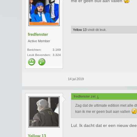
me er geen buil aan vallen
Yellow 13
vindt dit leuk.
fredfenster
Active Member
Berichten:
3.169
Leuk Bevonden:
3.324
14 jul 2019
fredfenster zei:
↑
Zag dat de ultimate edition met alle 
kan ik me er geen buil aan vallen
Lul. Ik dacht dat er een nieuw d
Yellow 13