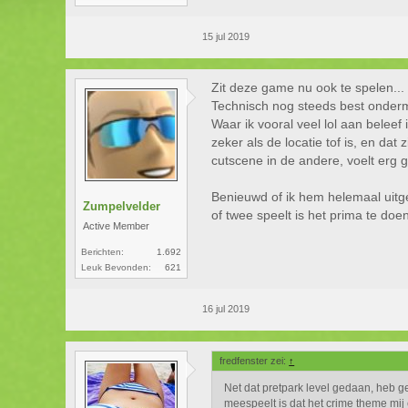
15 jul 2019
Zit deze game nu ook te spelen...
Technisch nog steeds best onderm
Waar ik vooral veel lol aan beleef
zeker als de locatie tof is, en da
cutscene in de andere, voelt erg 
Benieuwd of ik hem helemaal uitges
Zumpelvelder
of twee speelt is het prima te do
Active Member
Berichten:
1.692
Leuk Bevonden:
621
16 jul 2019
fredfenster zei:
↑
Net dat pretpark level gedaan, heb g
meespeelt is dat het crime theme mij 