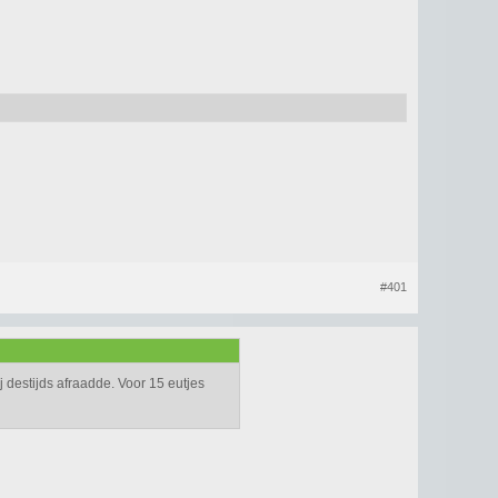
#401
j destijds afraadde. Voor 15 eutjes