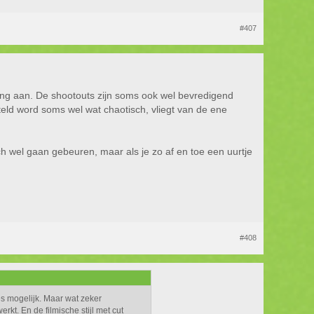
#407
turing aan. De shootouts zijn soms ook wel bevredigend
rteld word soms wel wat chaotisch, vliegt van de ene
och wel gaan gebeuren, maar als je zo af en toe een uurtje
#408
es mogelijk. Maar wat zeker
kt. En de filmische stijl met cut