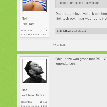
scenes spreekt me ook wel aan.
Dat pretpark level vond ik ook he
titel, toch ook maar weer eens inst
Nol
Pulp Fiction
Berichten:
2.368
ArtificialFaith
vindt dit leuk.
Leuk Bevonden:
412
17 jul 2019
Ohja, deze was gratis met PS+. Oo
legendarisch.
Daz
Well-Known Member
Berichten:
16.101
Leuk Bevonden:
2.259