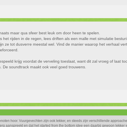
aats maar qua sfeer best leuk om door heen te spelen.
 is het rijden in de regen, lees driften als een malle met simulatie bes
t zijn ze tot dusverre meestal wel. Vind de manier waarop het verhaal ve
geforceerd.
peeld krijg voordat de verveling toeslaat, want dit zal vroeg of laat t
en. De soundtrack maakt ook veel goed trouwens.
enoten hoor. Vuurgevechten zijn ook lekker, en steeds zijn verschillende approach
erg aanspreekt en dat het started from the bottom idee een daarbij gewoon lekker wer