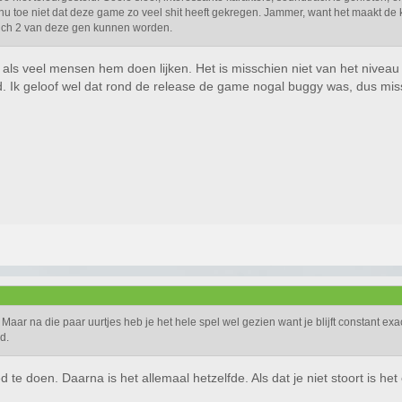
 nu toe niet dat deze game zo veel shit heeft gekregen. Jammer, want het maakt de 
nch 2 van deze gen kunnen worden.
t als veel mensen hem doen lijken. Het is misschien niet van het nive
. Ik geloof wel dat rond de release de game nogal buggy was, dus mis
Maar na die paar uurtjes heb je het hele spel wel gezien want je blijft constant ex
d.
oed te doen. Daarna is het allemaal hetzelfde. Als dat je niet stoort is 