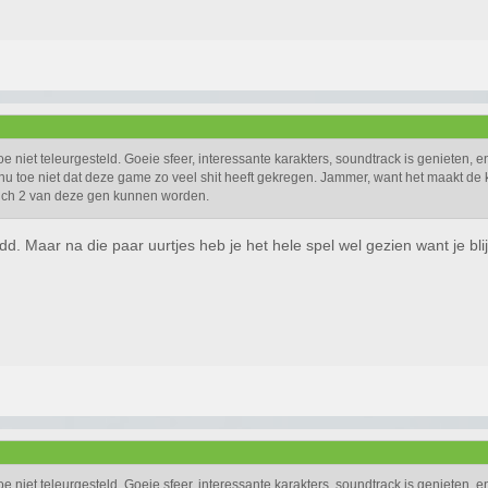
oe niet teleurgesteld. Goeie sfeer, interessante karakters, soundtrack is genieten, e
 nu toe niet dat deze game zo veel shit heeft gekregen. Jammer, want het maakt de 
nch 2 van deze gen kunnen worden.
d. Maar na die paar uurtjes heb je het hele spel wel gezien want je bl
oe niet teleurgesteld. Goeie sfeer, interessante karakters, soundtrack is genieten, e