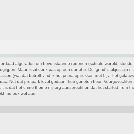
nderdaad afgeraden om bovenstaande redenen (schrale wereld, steeds he
egrijpen. Maar ik zit denk pas op een uur of 5. De 'grind' stukjes zijn 
ssion (wat dat betreft vind ik het prima optrekken met bijv. Het gelau
 guac. Net dat pretpark level gedaan, heb genoten hoor. Vuurgevechten 
t is dat het crime theme mij erg aanspreekt en dat het started from t
eekt me ook wel aan.