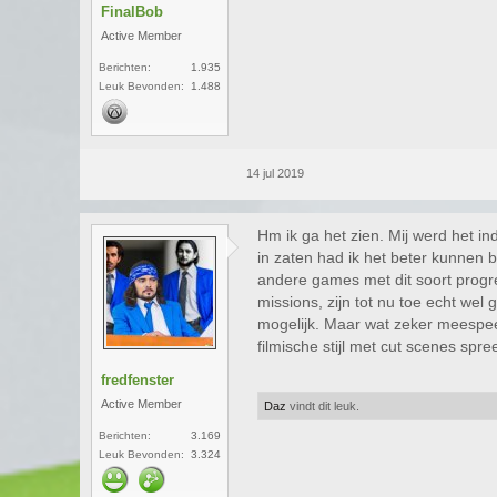
FinalBob
Active Member
Berichten:
1.935
Leuk Bevonden:
1.488
14 jul 2019
Hm ik ga het zien. Mij werd het i
in zaten had ik het beter kunnen b
andere games met dit soort progre
missions, zijn tot nu toe echt wel
mogelijk. Maar wat zeker meespeel
filmische stijl met cut scenes spr
fredfenster
Active Member
Daz
vindt dit leuk.
Berichten:
3.169
Leuk Bevonden:
3.324