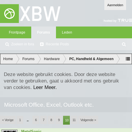
Aanmelden
Frontpage
Forums
Leden
Zoeken in fora
Recente Posts
Z
oe
ke
Home
Forums
Hardware
PC, Handheld & Algemeen
n
Deze website gebruikt cookies. Door deze website
verder te gebruiken, gaat u akkoord met ons gebruik
van cookies.
Leer Meer.
Microsoft Office, Excel, Outlook etc.
< Vorige
1
6
7
8
9
11
Volgende >
←
10
MetalSonic