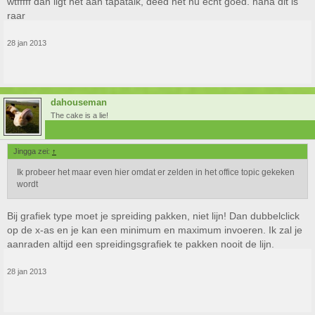
wtfffff dan ligt het aan tapatalk, deed het nu echt goed. haha dit is
raar
28 jan 2013
dahouseman
The cake is a lie!
Jingga zei:
↑
Ik probeer het maar even hier omdat er zelden in het office topic gekeken
wordt
Bij grafiek type moet je spreiding pakken, niet lijn! Dan dubbelclick
op de x-as en je kan een minimum en maximum invoeren. Ik zal je
aanraden altijd een spreidingsgrafiek te pakken nooit de lijn.
28 jan 2013