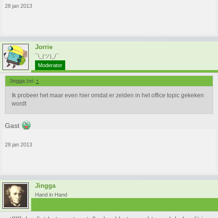
krijgen..
28 jan 2013
Jorrie
¯\_(ツ)_/¯
Moderator
Jingga zei:
↑
Ik probeer het maar even hier omdat er zelden in het office topic gekeken
wordt
Gast
28 jan 2013
Jingga
Hand in Hand