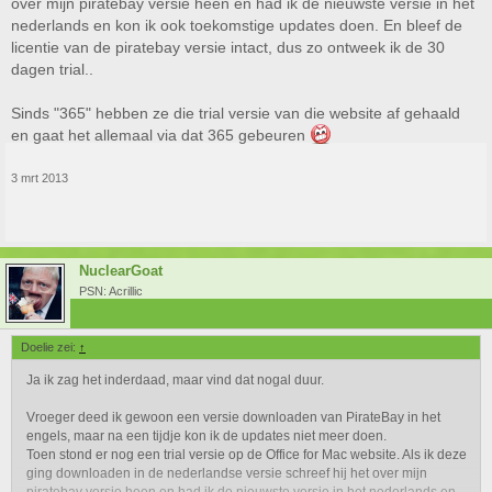
over mijn piratebay versie heen en had ik de nieuwste versie in het
nederlands en kon ik ook toekomstige updates doen. En bleef de
licentie van de piratebay versie intact, dus zo ontweek ik de 30
dagen trial..
Sinds "365" hebben ze die trial versie van die website af gehaald
en gaat het allemaal via dat 365 gebeuren
3 mrt 2013
NuclearGoat
PSN: Acrillic
Doelie zei:
↑
Ja ik zag het inderdaad, maar vind dat nogal duur.
Vroeger deed ik gewoon een versie downloaden van PirateBay in het
engels, maar na een tijdje kon ik de updates niet meer doen.
Toen stond er nog een trial versie op de Office for Mac website. Als ik deze
ging downloaden in de nederlandse versie schreef hij het over mijn