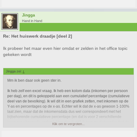
Jingga
Hand in Hand
Re: Het huiswerk draadje [deel 2]
Ik probeer het maar even hier omdat er zelden in het office topic
gekeken wordt
Jingga zei:
↑
Mm ik ben daar ook geen ster in.
Ik heb zelf een excel vraag. Ik heb een kolom data (inkomen per persoon
per dag), en dit is gekoppeld aan een cumulatief percentage (cumulatieve
deel van de bevolking). Ik wil dit in een grafiek zetten, met inkomen op de
Y-as en percentages op de x-as. Echter wil ik dat de x-as gewoon 1-100%
laat zien, maar dat de inkomensdata dus wel correspondeert met het
bijbehorende cumulatieve percentage (en dat is voor 2 verschillende
jaren per observatie anders). Hoe doe ik dit? Ik kom nu niet verder dan de
Klik om te vergroten...
inkomensdata op de Y-as en het corresponderende cumulatieve
percentage op de x-as, maar dan kan ik dus geen 2e observatie jaar erbij