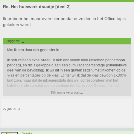
Re: Het huiswerk draadje [deel 2]
Ik probeer het maar even hier omdat er zelden in het Office topic
gekeken wordt:
Jingga zei:
↑
Mm ik ben daar ook geen ster in.
Ik heb zelf een excel vraag. Ik heb een kolom data (inkomen per persoon
per dag), en dit is gekoppeld aan een cumulatief percentage (cumulatieve
deel van de bevolking). Ik wil dit in een grafiek zetten, met inkomen op de
Y-as en percentages op de x-as. Echter wil ik dat de x-as gewoon 1-100%
laat zien, maar dat de inkomensdata dus wel correspondeert met het
bijbehorende cumulatieve percentage (en dat is voor 2 verschillende
jaren per observatie anders). Hoe doe ik dit? Ik kom nu niet verder dan de
Klik om te vergroten...
inkomensdata op de Y-as en het corresponderende cumulatieve
percentage op de x-as, maar dan kan ik dus geen 2e observatie jaar erbij
krijgen..
27 jan 2013