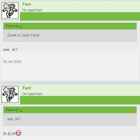
Fant
De opperfant
Fant zei:
↑
Dank U, heer Fant!
wie, ik?
31 mrt 2010
Fant
De opperfant
Fant zei:
↑
wie, ik?
ja jij ja