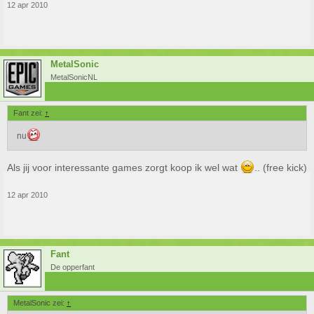
12 apr 2010
MetalSonic
MetalSonicNL
Fant zei:
↑
nu
Als jij voor interessante games zorgt koop ik wel wat
.. (free kick)
12 apr 2010
Fant
De opperfant
MetalSonic zei:
↑