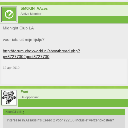
SM0KIN_AAces
Active Member
Midnight Club LA
voor iets uit mijn lijstje?
http://forum.xboxworld.nl/showthread.php?
p=3727730#post3727730
12 apr 2010
Fant
De opperfant
Koen93 zei:
↑
Interesse in Assassin's Creed 2 voor €22,50 inclusief verzendkosten?