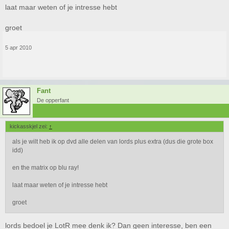
laat maar weten of je intresse hebt
groet
5 apr 2010
Fant
De opperfant
kickasskjel zei:
↑
als je wilt heb ik op dvd alle delen van lords plus extra (dus die grote box
idd)
en the matrix op blu ray!
laat maar weten of je intresse hebt
groet
lords bedoel je LotR mee denk ik? Dan geen interesse, ben een