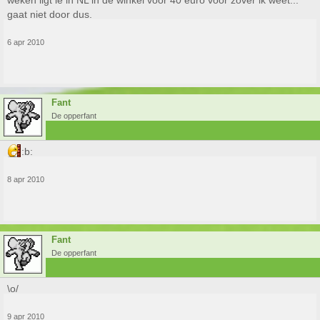
weken ligt ie in NL in de winkel voor 40 euro voor zover ik weet...
gaat niet door dus.
6 apr 2010
Fant
De opperfant
:b:
8 apr 2010
Fant
De opperfant
\o/
9 apr 2010