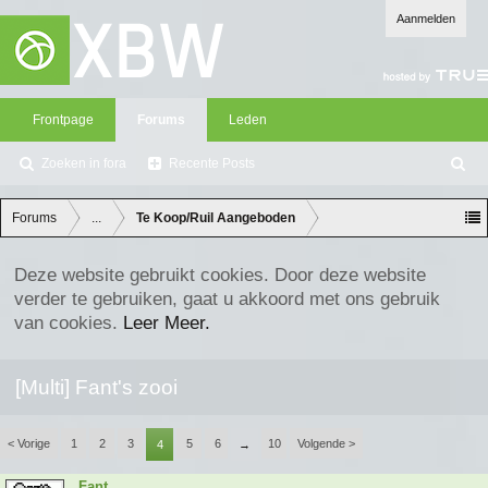
Aanmelden
Frontpage
Forums
Leden
Zoeken in fora
Recente Posts
Z
oe
ke
Forums
...
Te Koop/Ruil Aangeboden
n
Deze website gebruikt cookies. Door deze website
verder te gebruiken, gaat u akkoord met ons gebruik
van cookies.
Leer Meer.
[Multi] Fant's zooi
< Vorige
1
2
3
5
6
10
Volgende >
4
→
Fant