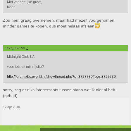
Met vriendelijke groet,
Koen
Zou hem graag overnemen, maar had mezelf voorgenomen
minder games te kopen, dus moet helaas afslaan
PSP_PSV zei:
↑
Midnight Club LA
voor iets uit mijn lijstje?
http://forum.xboxworld.nl/showthread.php?p=3727730#post3727730
sorry, zag er niks interessants tussen staan wat ik niet al heb
(gehad).
12 apr 2010