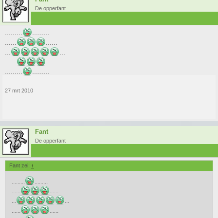
De opperfant
.........
.........
......
......
...
...
......
......
.........
.........
27 mrt 2010
Fant
De opperfant
Fant zei:
↑
.........
.........
......
......
...
...
......
......