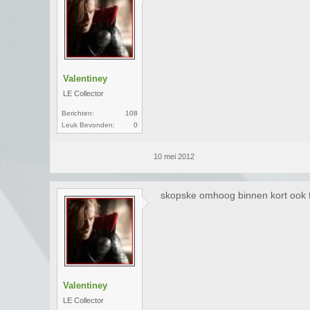
Valentiney
LE Collector
Berichten:
108
Leuk Bevonden:
0
10 mei 2012
skopske omhoog binnen kort ook 
Valentiney
LE Collector