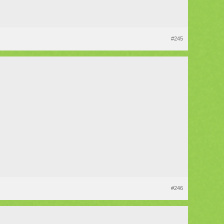
#245
#246