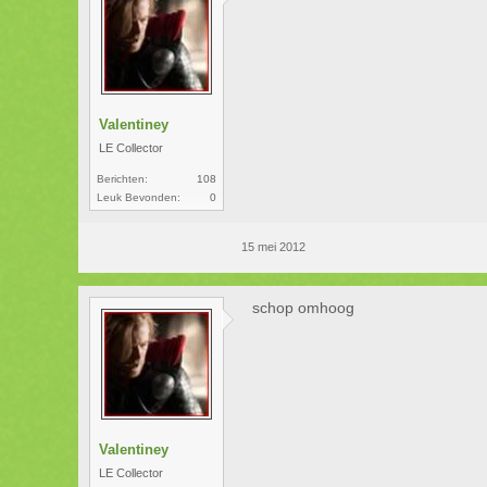
Valentiney
LE Collector
Berichten:
108
Leuk Bevonden:
0
15 mei 2012
schop omhoog
Valentiney
LE Collector