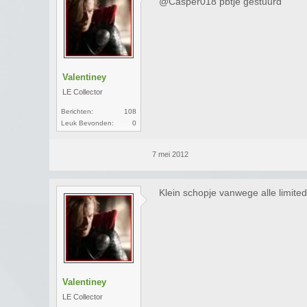
@Casper018 pbtje gestuurd
Valentiney
LE Collector
Berichten:
108
Leuk Bevonden:
0
7 mei 2012
Klein schopje vanwege alle limited
Valentiney
LE Collector