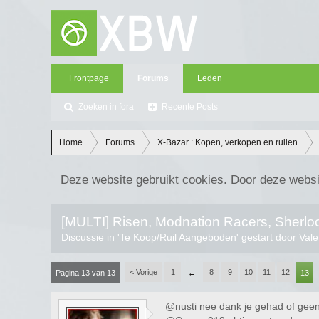
Frontpage
Forums
Leden
Zoeken in fora
Recente Posts
Home
Forums
X-Bazar : Kopen, verkopen en ruilen
Deze website gebruikt cookies. Door deze websi
[MULTI] Risen, Modnation Racers, Sherl
Discussie in '
Te Koop/Ruil Aangeboden
' gestart door
Vale
< Vorige
1
8
9
10
11
12
Pagina 13 van 13
←
13
@nusti nee dank je gehad of geen