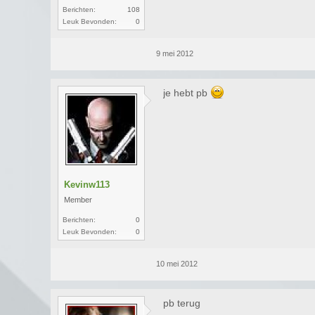
Berichten:
108
Leuk Bevonden:
0
9 mei 2012
je hebt pb
Kevinw113
Member
Berichten:
0
Leuk Bevonden:
0
10 mei 2012
pb terug