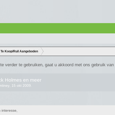
Te Koop/Ruil Aangeboden
te verder te gebruiken, gaat u akkoord met ons gebruik van
ock Holmes en meer
ntiney
,
15 okt 2009
.
 interesse,