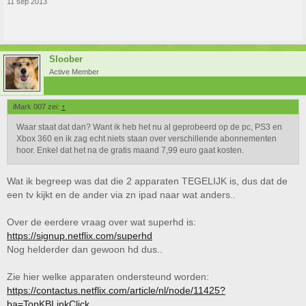
11 sep 2013
Sloober
Active Member
iMark 007 zei:
↑
Waar staat dat dan? Want ik heb het nu al geprobeerd op de pc, PS3 en
Xbox 360 en ik zag echt niets staan over verschillende abonnementen
hoor. Enkel dat het na de gratis maand 7,99 euro gaat kosten.
Wat ik begreep was dat die 2 apparaten TEGELIJK is, dus dat de
een tv kijkt en de ander via zn ipad naar wat anders..
Over de eerdere vraag over wat superhd is:
https://signup.netflix.com/superhd
Nog helderder dan gewoon hd dus..
Zie hier welke apparaten ondersteund worden:
https://contactus.netflix.com/article/nl/node/11425?
ba=TopKBLinkClick