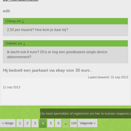
edit:
LDawg zei:
↑
2,50 per maand? Hoe kom je daar bij?
Delphiki zei:
↑
Ik dacht ook 8 euro? Of is er nog een goedkopere single device
abbonnement?
Hij bedoelt een jaarkaart via ebay voor 30 euro..
Laatst bewerkt:
11 sep 2013
11 sep 2013
(Je moet aanmelden of registreren om hier te kunnen reageren.)
< Vorige
1
2
3
5
6
134
Volgende >
4
→