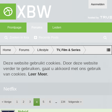
Aanmelden
Frontpage
Forums
Leden
Zoeken in fora
Recente Posts
Z
oe
ke
Home
Forums
Lifestyle
TV, Film & Series
n
Deze website gebruikt cookies. Door deze website
verder te gebruiken, gaat u akkoord met ons gebruik
van cookies.
Leer Meer.
Netflix
< Vorige
1
2
3
5
6
134
Volgende >
4
→
Hybrid