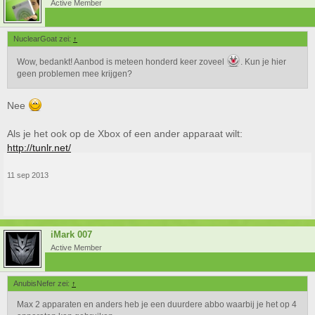
Active Member
NuclearGoat zei:
↑
Wow, bedankt! Aanbod is meteen honderd keer zoveel
. Kun je hier
geen problemen mee krijgen?
Nee
Als je het ook op de Xbox of een ander apparaat wilt:
http://tunlr.net/
11 sep 2013
iMark 007
Active Member
AnubisNefer zei:
↑
Max 2 apparaten en anders heb je een duurdere abbo waarbij je het op 4