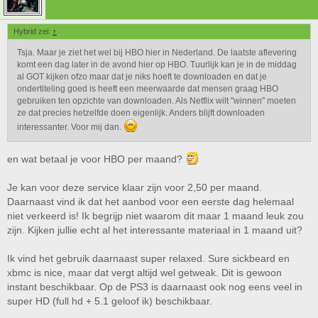
Hybrid zei:
↑
Tsja. Maar je ziet het wel bij HBO hier in Nederland. De laatste aflevering
komt een dag later in de avond hier op HBO. Tuurlijk kan je in de middag
al GOT kijken ofzo maar dat je niks hoeft te downloaden en dat je
ondertiteling goed is heeft een meerwaarde dat mensen graag HBO
gebruiken ten opzichte van downloaden. Als Netflix wilt "winnen" moeten
ze dat precies hetzelfde doen eigenlijk. Anders blijft downloaden
interessanter. Voor mij dan.
en wat betaal je voor HBO per maand?
Je kan voor deze service klaar zijn voor 2,50 per maand.
Daarnaast vind ik dat het aanbod voor een eerste dag helemaal
niet verkeerd is! Ik begrijp niet waarom dit maar 1 maand leuk zou
zijn. Kijken jullie echt al het interessante materiaal in 1 maand uit?
Ik vind het gebruik daarnaast super relaxed. Sure sickbeard en
xbmc is nice, maar dat vergt altijd wel getweak. Dit is gewoon
instant beschikbaar. Op de PS3 is daarnaast ook nog eens veel in
super HD (full hd + 5.1 geloof ik) beschikbaar.