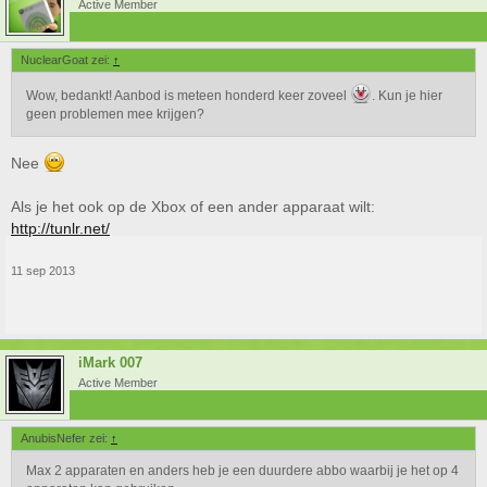
Active Member
NuclearGoat zei:
↑
Wow, bedankt! Aanbod is meteen honderd keer zoveel
. Kun je hier
geen problemen mee krijgen?
Nee
Als je het ook op de Xbox of een ander apparaat wilt:
http://tunlr.net/
11 sep 2013
iMark 007
Active Member
AnubisNefer zei:
↑
Max 2 apparaten en anders heb je een duurdere abbo waarbij je het op 4