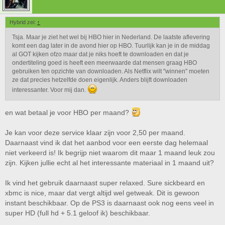
Hybrid zei:
↑
Tsja. Maar je ziet het wel bij HBO hier in Nederland. De laatste aflevering
komt een dag later in de avond hier op HBO. Tuurlijk kan je in de middag
al GOT kijken ofzo maar dat je niks hoeft te downloaden en dat je
ondertiteling goed is heeft een meerwaarde dat mensen graag HBO
gebruiken ten opzichte van downloaden. Als Netflix wilt "winnen" moeten
ze dat precies hetzelfde doen eigenlijk. Anders blijft downloaden
interessanter. Voor mij dan.
en wat betaal je voor HBO per maand?
Je kan voor deze service klaar zijn voor 2,50 per maand.
Daarnaast vind ik dat het aanbod voor een eerste dag helemaal
niet verkeerd is! Ik begrijp niet waarom dit maar 1 maand leuk zou
zijn. Kijken jullie echt al het interessante materiaal in 1 maand uit?
Ik vind het gebruik daarnaast super relaxed. Sure sickbeard en
xbmc is nice, maar dat vergt altijd wel getweak. Dit is gewoon
instant beschikbaar. Op de PS3 is daarnaast ook nog eens veel in
super HD (full hd + 5.1 geloof ik) beschikbaar.