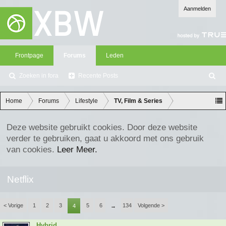
Aanmelden
Frontpage
Forums
Leden
Zoeken in fora
Recente Posts
Z
oe
ke
Home
Forums
Lifestyle
TV, Film & Series
n
Deze website gebruikt cookies. Door deze website
verder te gebruiken, gaat u akkoord met ons gebruik
van cookies.
Leer Meer.
Netflix
< Vorige
1
2
3
5
6
134
Volgende >
4
→
Hybrid