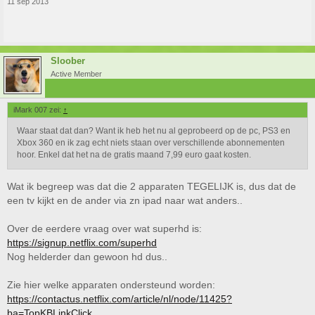
11 sep 2013
Sloober
Active Member
iMark 007 zei:
↑
Waar staat dat dan? Want ik heb het nu al geprobeerd op de pc, PS3 en
Xbox 360 en ik zag echt niets staan over verschillende abonnementen
hoor. Enkel dat het na de gratis maand 7,99 euro gaat kosten.
Wat ik begreep was dat die 2 apparaten TEGELIJK is, dus dat de
een tv kijkt en de ander via zn ipad naar wat anders..
Over de eerdere vraag over wat superhd is:
https://signup.netflix.com/superhd
Nog helderder dan gewoon hd dus..
Zie hier welke apparaten ondersteund worden:
https://contactus.netflix.com/article/nl/node/11425?
ba=TopKBLinkClick