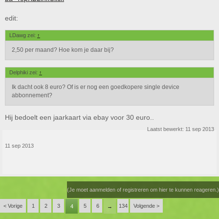
edit:
LDawg zei:
↑
2,50 per maand? Hoe kom je daar bij?
Delphiki zei:
↑
Ik dacht ook 8 euro? Of is er nog een goedkopere single device
abbonnement?
Hij bedoelt een jaarkaart via ebay voor 30 euro..
Laatst bewerkt:
11 sep 2013
11 sep 2013
(Je moet aanmelden of registreren om hier te kunnen reageren.)
< Vorige
1
2
3
5
6
134
Volgende >
4
→