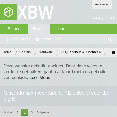
Aanmelden
Frontpage
Forums
Leden
Zoeken in fora
Recente Posts
Z
oe
ke
Home
Forums
Hardware
PC, Handheld & Algemeen
n
Deze website gebruikt cookies. Door deze website
verder te gebruiken, gaat u akkoord met ons gebruik
van cookies.
Leer Meer.
Nintendo niet meer Kiddie, RE eclusief voor de
big N.
< Vorige
1
3
Volgende >
2