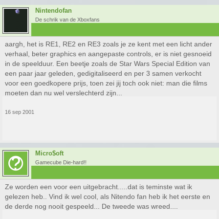
Nintendofan
De schrik van de Xboxfans
aargh, het is RE1, RE2 en RE3 zoals je ze kent met een licht ander
verhaal, beter graphics en aangepaste controls, er is niet gesnoeid
in de speelduur. Een beetje zoals de Star Wars Special Edition van
een paar jaar geleden, gedigitaliseerd en per 3 samen verkocht
voor een goedkopere prijs, toen zei jij toch ook niet: man die films
moeten dan nu wel verslechterd zijn...
16 sep 2001
Micro$oft
Gamecube Die-hard!!
Ze worden een voor een uitgebracht.....dat is teminste wat ik
gelezen heb.. Vind ik wel cool, als Nitendo fan heb ik het eerste en
de derde nog nooit gespeeld... De tweede was wreed....