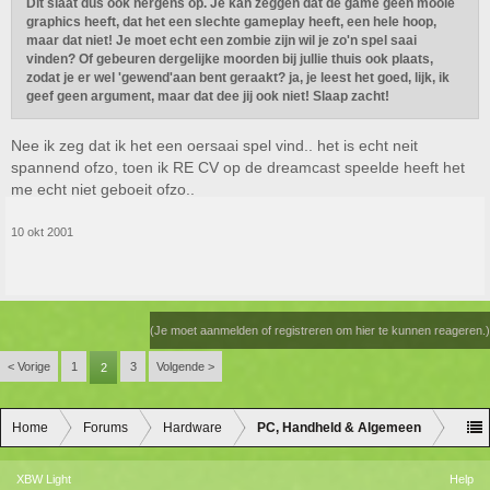
Dit slaat dus ook nergens op. Je kan zeggen dat de game geen mooie
graphics heeft, dat het een slechte gameplay heeft, een hele hoop,
maar dat niet! Je moet echt een zombie zijn wil je zo'n spel saai
vinden? Of gebeuren dergelijke moorden bij jullie thuis ook plaats,
zodat je er wel 'gewend'aan bent geraakt? ja, je leest het goed, lijk, ik
geef geen argument, maar dat dee jij ook niet! Slaap zacht!
Nee ik zeg dat ik het een oersaai spel vind.. het is echt neit
spannend ofzo, toen ik RE CV op de dreamcast speelde heeft het
me echt niet geboeit ofzo..
10 okt 2001
(Je moet aanmelden of registreren om hier te kunnen reageren.)
< Vorige
1
3
Volgende >
2
Home
Forums
Hardware
PC, Handheld & Algemeen
XBW Light
Help