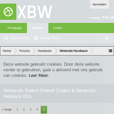
Aanmelden
Frontpage
Forums
Leden
Zoeken in fora
Recente Posts
Z
oe
ke
Home
Forums
Hardware
Nintendo Hardware
n
Deze website gebruikt cookies. Door deze website
verder te gebruiken, gaat u akkoord met ons gebruik
van cookies.
Leer Meer.
Nintendo Switch Friend Codes & Nintendo
Network ID's
< Vorige
1
2
3
4
5