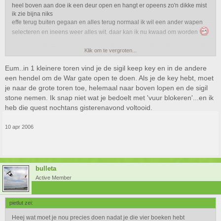
heel boven aan doe ik een deur open en hangt er opeens zo'n dikke mist
ik zie bijna niks
effe terug buiten gegaan en alles terug normaal ik wil een ander wapen
selecteren en ineens weer alles wit. daar kan ik nu kwaad om worden
maar kan mij effe iemand zeggen wat ik moet nadat ik in die torens zo dt
Klik om te vergroten...
vuur heb laten blokeren door iets te laten in storten *help*
Eum..in 1 kleinere toren vind je de sigil keep key en in de andere
een hendel om de War gate open te doen. Als je de key hebt, moet
je naar de grote toren toe, helemaal naar boven lopen en de sigil
stone nemen. Ik snap niet wat je bedoelt met 'vuur blokeren'...en ik
heb die quest nochtans gisterenavond voltooid.
10 apr 2006
bulleta
Active Member
pietlut zei:
Heej wat moet je nou precies doen nadat je die vier boeken hebt