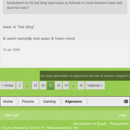
bestudeert en bij dat ding staat waar je Activate in moet drukken maar dat
doet het niet.?
waar is "dat ding"
ik weet namelijk neit waar ik heen meot
10 apr 2006
(Je moet aanmelden of registreren om hier te kunnen reageren.)
< Vorige
1
15
16
18
19
41
Volgende >
←
17
→
Home
Forums
Gaming
Algemeen
XBW Light
Help
Voorwaarden en Regels
Privacybeleid
Forum software by XenForo™
|
Media embeds by s9e