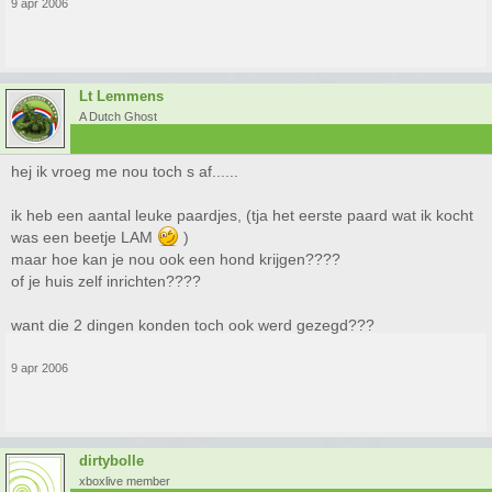
9 apr 2006
Lt Lemmens
A Dutch Ghost
hej ik vroeg me nou toch s af......
ik heb een aantal leuke paardjes, (tja het eerste paard wat ik kocht
was een beetje LAM
)
maar hoe kan je nou ook een hond krijgen????
of je huis zelf inrichten????
want die 2 dingen konden toch ook werd gezegd???
9 apr 2006
dirtybolle
xboxlive member