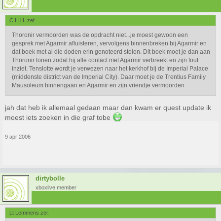
C H i L zei:
Thoronir vermoorden was de opdracht niet...je moest gewoon een
gesprek met Agarmir afluisteren, vervolgens binnenbreken bij Agarmir en
dat boek met al die doden erin genoteerd stelen. Dit boek moet je dan aan
Thoronir tonen zodat hij alle contact met Agarmir verbreekt en zijn fout
inziet. Tenslotte wordt je verwezen naar het kerkhof bij de Imperial Palace
(middenste district van de Imperial City). Daar moet je de Trentius Family
Mausoleum binnengaan en Agarmir en zijn vriendje vermoorden.
jah dat heb ik allemaal gedaan maar dan kwam er quest update ik
moest iets zoeken in die graf tobe
9 apr 2006
dirtybolle
xboxlive member
Lt Lemmens zei: