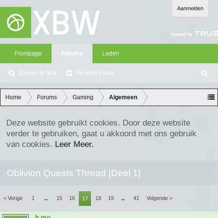
Aanmelden
Frontpage
Forums
Leden
Zoeken in fora
Recente Posts
Z
oe
ke
Home
Forums
Gaming
Algemeen
n
Deze website gebruikt cookies. Door deze website
verder te gebruiken, gaat u akkoord met ons gebruik
van cookies.
Leer Meer.
Oblivion Quests Thread [Deel 1]
< Vorige
1
15
16
18
19
41
Volgende >
←
17
→
b.mo