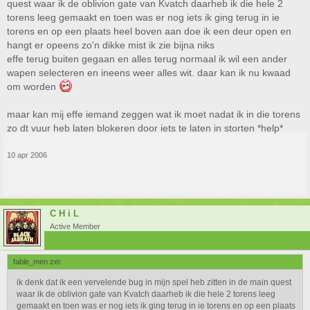
quest waar ik de oblivion gate van Kvatch daarheb ik die hele 2
torens leeg gemaakt en toen was er nog iets ik ging terug in ie
torens en op een plaats heel boven aan doe ik een deur open en
hangt er opeens zo'n dikke mist ik zie bijna niks
effe terug buiten gegaan en alles terug normaal ik wil een ander
wapen selecteren en ineens weer alles wit. daar kan ik nu kwaad
om worden
maar kan mij effe iemand zeggen wat ik moet nadat ik in die torens
zo dt vuur heb laten blokeren door iets te laten in storten *help*
10 apr 2006
C H i L
Active Member
fable_men zei:
ik denk dat ik een vervelende bug in mijn spel heb zitten in de main quest
waar ik de oblivion gate van Kvatch daarheb ik die hele 2 torens leeg
gemaakt en toen was er nog iets ik ging terug in ie torens en op een plaats