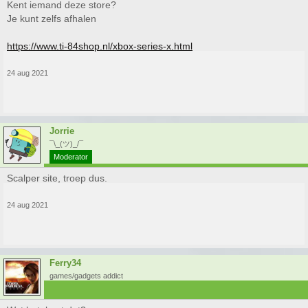
Kent iemand deze store?
Je kunt zelfs afhalen
https://www.ti-84shop.nl/xbox-series-x.html
24 aug 2021
Jorrie
¯\_(ツ)_/¯
Moderator
Scalper site, troep dus.
24 aug 2021
Ferry34
games/gadgets addict