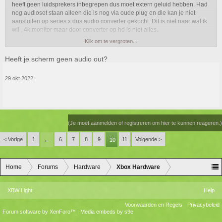
heeft geen luidsprekers inbegrepen dus moet extern geluid hebben. Had
nog audioset staan alleen die is nog via oude plug en die kan je niet
aansluiten op series x dus audio converter gekocht. Dit is niet naar wat ik
wil , 4k monitor maar door converter op hd is niet alles.
Klik om te vergroten...
Mijn vraag: naar welke aansluiting moet ik kijken bij nieuwe audioset
aangezien er maar 1 hdmi aansluiting opzit?
Heeft je scherm geen audio out?
29 okt 2022
(Je moet aanmelden of registreren om hier te kunnen reageren.)
< Vorige
1
6
7
8
9
11
Volgende >
←
10
Home
Forums
Hardware
Xbox Hardware
XBW Light
Help
Voorwaarden en Regels
Privacybeleid
Forum software by XenForo™
|
Media embeds by s9e