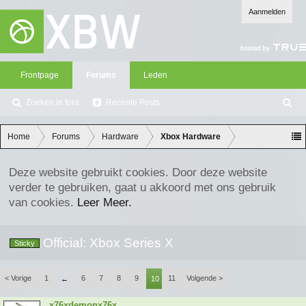
Aanmelden
Frontpage
Forums
Leden
Zoeken in fora
Recente Posts
Z
oe
ke
Home
Forums
Hardware
Xbox Hardware
n
Deze website gebruikt cookies. Door deze website
verder te gebruiken, gaat u akkoord met ons gebruik
van cookies.
Leer Meer.
Official: Xbox Series X
Sticky
< Vorige
1
6
7
8
9
11
Volgende >
←
10
x76xdemonx76x