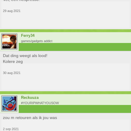
29 aug 2021
Ferry34
games/gadgets addict
Dat ding weegt als lood!
Kolere zeg
30 aug 2021
Reckuuza
#YOURIPWHATYOUSOW
zou m retouren als ik jou was
2 sep 2021