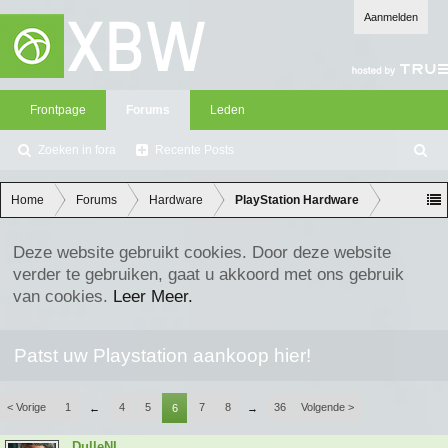
Aanmelden
Frontpage
Forums
Leden
Zoeken in fora
Recente Posts
Z
oe
ke
Home
Forums
Hardware
PlayStation Hardware
n
Deze website gebruikt cookies. Door deze website
verder te gebruiken, gaat u akkoord met ons gebruik
van cookies.
Leer Meer.
Patst uw Playstation aankoop hier!
< Vorige
1
4
5
7
8
36
Volgende >
←
6
→
DulleNL