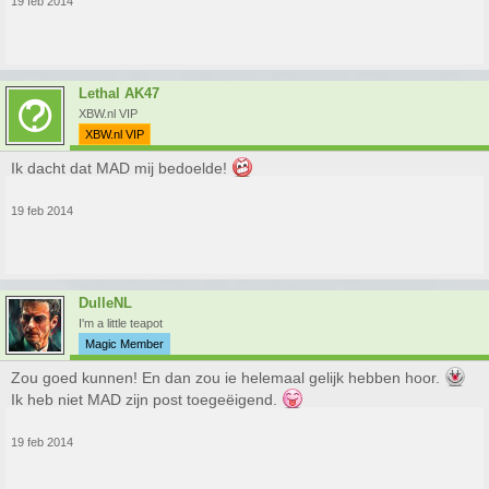
19 feb 2014
Lethal AK47
XBW.nl VIP
XBW.nl VIP
Ik dacht dat MAD mij bedoelde!
19 feb 2014
DulleNL
I'm a little teapot
Magic Member
Zou goed kunnen! En dan zou ie helemaal gelijk hebben hoor.
Ik heb niet MAD zijn post toegeëigend.
19 feb 2014