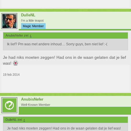
DulleNL
I'm a little teapot
Magic Member
AnubisNefer zei:
↑
Ik lief? Pm was met andere inhoud.... Sorry guys, ben niet lief :-(
Je had niks moeten zeggen! Had ons in de waan gelaten dat je lief
was!
19 feb 2014
AnubisNefer
Well-Known Member
DulleNL zei:
↑
Je had niks moeten zeggen! Had ons in de waan gelaten dat je lief was!