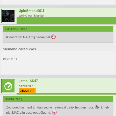
UpInSmoke0611
Well-Known Member
Lethal AK47 zei:
↑
Ik dacht dat MAD mij bedoelde!
Niemand cared Wes
19 feb 2014
Lethal AK47
XBW.nl VIP
XBW.nl VIP
DulleNL zei:
↑
Zou goed kunnen! En dan zou ie helemaal gelijk hebben hoor.
Ik heb
niet MAD zijn post toegeëigend.