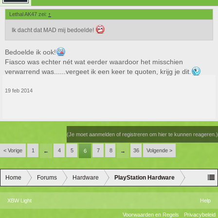
Lethal AK47 zei:
↑
Ik dacht dat MAD mij bedoelde!
Bedoelde ik ook!
Fiasco was echter nét wat eerder waardoor het misschien
verwarrend was......vergeet ik een keer te quoten, krijg je dit.
19 feb 2014
(Je moet aanmelden of registreren om hier te kunnen reageren.)
< Vorige
1
4
5
7
8
36
Volgende >
←
6
→
Home
Forums
Hardware
PlayStation Hardware
XBW Light
Help
Voorwaarden en Regels
Privacybeleid