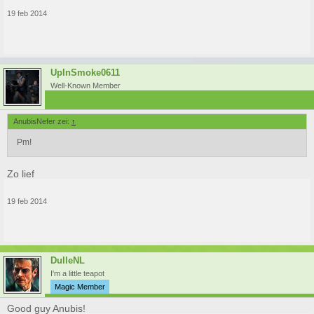
19 feb 2014
UpInSmoke0611
Well-Known Member
AnubisNefer zei:
↑
Pm!
Zo lief
19 feb 2014
DulleNL
I'm a little teapot
Magic Member
Good guy Anubis!