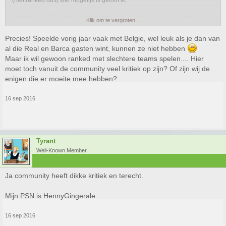
Ook mis ik de ML online van enkele jaren geleden. Een mooi team
Klik om te vergroten...
opbouwen zonder al die flauwekul met die ronddraaiende ballen, scouts,
trainers weetikhet allemaal.
Precies! Speelde vorig jaar vaak met Belgie, wel leuk als je dan van
Dat myClub spreekt me totaal niet aan. Maak het dan enigszins realistisch.
al die Real en Barca gasten wint, kunnen ze niet hebben
Jammer.
Maar ik wil gewoon ranked met slechtere teams spelen.... Hier
moet toch vanuit de community veel kritiek op zijn? Of zijn wij de
Gameplay verder weinig op aan te merken, speelt top.
enigen die er moeite mee hebben?
16 sep 2016
Tyrant
Well-Known Member
Ja community heeft dikke kritiek en terecht.
Mijn PSN is HennyGingerale
16 sep 2016