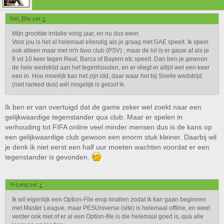
Yuri_Ehv zei:
↑
Mijn grootste irritatie vorig jaar, en nu dus weer.
Voor jou is het al helemaal ellendig als je graag met GAE speelt. Ik speel
ook alleen maar met m'n favo club (PSV) , maar de lol is er gauw af als je
9 vd 10 keer tegen Real, Barca of Bayern etc speelt. Dan ben je gewoon
de hele wedstrijd aan het tegenhouden, en er vliegt er altijd wel een keer
een in. Hoe moeilijk kan het zijn idd, daar waar het bij Snelle wedstrijd
(niet ranked dus) wél mogelijk is geloof ik.
Ik ben er van overtuigd dat de game zeker wel zoekt naar een
gelijkwaardige tegenstander qua club. Maar er spelen in
verhouding tot FIFA online veel minder mensen dus is de kans op
een gelijkwaardige club gewoon een enorm stuk kleiner. Daarbij wil
je denk ik niet eerst een half uur moeten wachten voordat er een
tegenstander is gevonden.
Yi-Long zei:
↑
Ik wil eigenlijk een Option-File erop knallen zodat ik kan gaan beginnen
met Master League, maar PESUniverse (site) is helemaal offline, en weet
verder ook niet of er al een Option-file is die helemaal goed is, qua alle