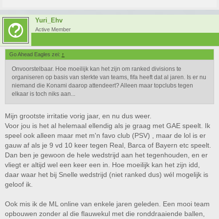
Yuri_Ehv
Active Member
Go Ahead Eagles zei:
↑
Onvoorstelbaar. Hoe moeilijk kan het zijn om ranked divisions te
organiseren op basis van sterkte van teams, fifa heeft dat al jaren. Is er nu
niemand die Konami daarop attendeert? Alleen maar topclubs tegen
elkaar is toch niks aan...
Mijn grootste irritatie vorig jaar, en nu dus weer.
Voor jou is het al helemaal ellendig als je graag met GAE speelt. Ik
speel ook alleen maar met m'n favo club (PSV) , maar de lol is er
gauw af als je 9 vd 10 keer tegen Real, Barca of Bayern etc speelt.
Dan ben je gewoon de hele wedstrijd aan het tegenhouden, en er
vliegt er altijd wel een keer een in. Hoe moeilijk kan het zijn idd,
daar waar het bij Snelle wedstrijd (niet ranked dus) wél mogelijk is
geloof ik.
Ook mis ik de ML online van enkele jaren geleden. Een mooi team
opbouwen zonder al die flauwekul met die ronddraaiende ballen,