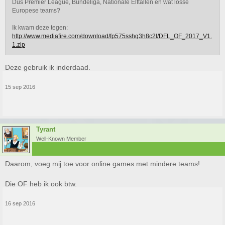
Dus Premier League, Bundeliga, Nationale Elftallen en wat losse
Europese teams?
Ik kwam deze tegen:
http://www.mediafire.com/download/fp575sshg3h8c2l/DFL_OF_2017_V1.
1.zip
Deze gebruik ik inderdaad.
15 sep 2016
Tyrant
Well-Known Member
Daarom, voeg mij toe voor online games met mindere teams!
Die OF heb ik ook btw.
16 sep 2016