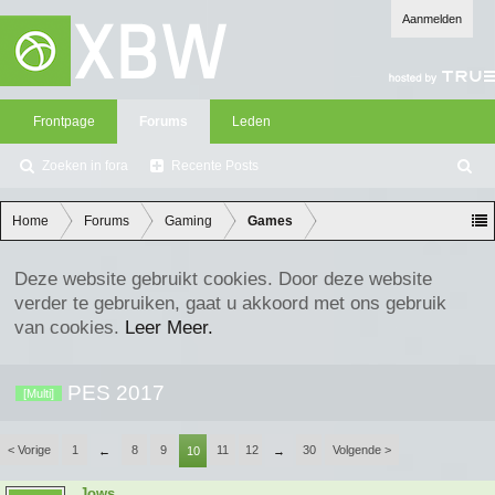
Aanmelden
Frontpage
Forums
Leden
Zoeken in fora
Recente Posts
Z
oe
ke
Home
Forums
Gaming
Games
n
Deze website gebruikt cookies. Door deze website
verder te gebruiken, gaat u akkoord met ons gebruik
van cookies.
Leer Meer.
PES 2017
[Multi]
< Vorige
1
8
9
11
12
30
Volgende >
←
10
→
Jows