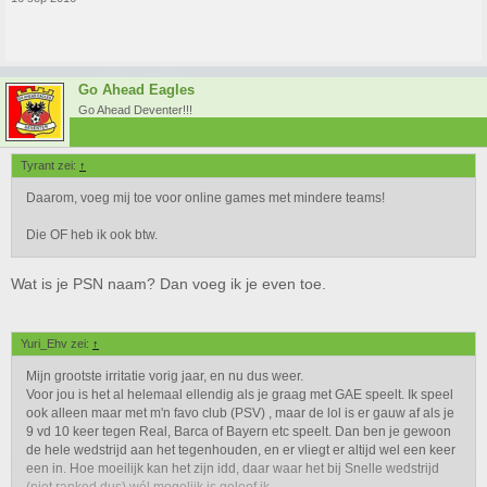
Go Ahead Eagles
Go Ahead Deventer!!!
Tyrant zei:
↑
Daarom, voeg mij toe voor online games met mindere teams!
Die OF heb ik ook btw.
Wat is je PSN naam? Dan voeg ik je even toe.
Yuri_Ehv zei:
↑
Mijn grootste irritatie vorig jaar, en nu dus weer.
Voor jou is het al helemaal ellendig als je graag met GAE speelt. Ik speel
ook alleen maar met m'n favo club (PSV) , maar de lol is er gauw af als je
9 vd 10 keer tegen Real, Barca of Bayern etc speelt. Dan ben je gewoon
de hele wedstrijd aan het tegenhouden, en er vliegt er altijd wel een keer
een in. Hoe moeilijk kan het zijn idd, daar waar het bij Snelle wedstrijd
(niet ranked dus) wél mogelijk is geloof ik.