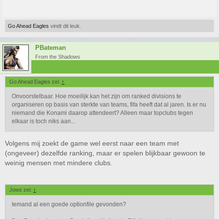
Go Ahead Eagles
vindt dit leuk.
PBateman
From the Shadows
Go Ahead Eagles zei:
↑
Onvoorstelbaar. Hoe moeilijk kan het zijn om ranked divisions te
organiseren op basis van sterkte van teams, fifa heeft dat al jaren. Is er nu
niemand die Konami daarop attendeert? Alleen maar topclubs tegen
elkaar is toch niks aan...
Volgens mij zoekt de game wel eerst naar een team met
(ongeveer) dezelfde ranking, maar er spelen blijkbaar gewoon te
weinig mensen met mindere clubs.
Jows zei:
↑
Iemand al een goede optionfile gevonden?