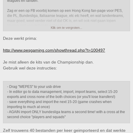
leagues en landen.
Zag er een op FB voorbij komen op een Hong Kong fan-page voor PES,
die PL, Bundesliga, Italiaanse league, etc etc heeft, en wat landenteams,
maar goed, weet verder niet of dat OK is, en wil ook niet gaan lopen
klooien met verschillende option files.
Klik om te vergroten...
Deze werkt prima:
http://www.pesgaming.com/showthread.php?t=100497
Je mist alleen de kits van de Championship dan.
Gebruik wel deze instructies:
- Drag "WEPES" to your usb drive
- In editor go to data management, import, import teams, select 15-20
exports and cross none of the both choices (or you'll lose transfers!)
- save everything and import the next 15-20 (game crashes when
importing to much at once)
- AGAIN import ONLY bundesliga teams a second time! with a cross at the
second choice "players and squads"
Zelf trouwens 40 bestanden per keer geimporteerd en dat werkte