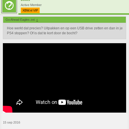
Active Member
XBW.nl VIP
Go Ahead Eagles zei:
↑
Hoe werkt dat precies? Uitpakken en op een USB drive zetten en dan in je
PS4 stoppen? Of is dat te kort door de bocht?
15 sep 2016