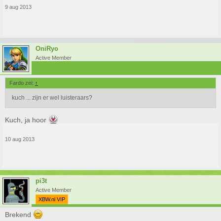
9 aug 2013
OniRyo
Active Member
Fardo zei:
↑
kuch ... zijn er wel luisteraars?
Kuch, ja hoor
10 aug 2013
pi3t
Active Member
XBW.nl VIP
Brekend