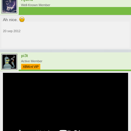
Well-Known Member
Ah nice.
20 sep 2012
pi3t
Active Member
XBW.nl VIP