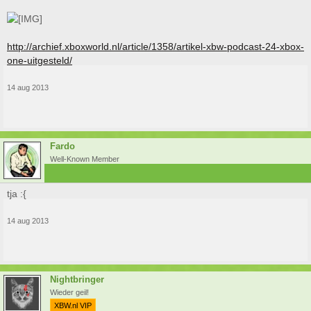
http://archief.xboxworld.nl/article/1358/artikel-xbw-podcast-24-xbox-
one-uitgesteld/
14 aug 2013
Fardo
Well-Known Member
tja :{
14 aug 2013
Nightbringer
Wieder geil!
XBW.nl VIP