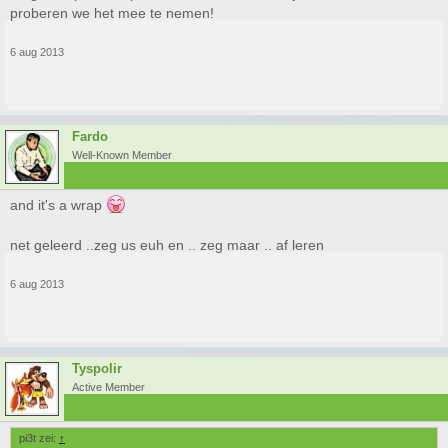
proberen we het mee te nemen!
6 aug 2013
Fardo
Well-Known Member
and it's a wrap
net geleerd ..zeg us euh en .. zeg maar .. af leren
6 aug 2013
Tyspolir
Active Member
pi3t zei:
↑