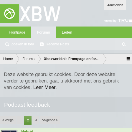
Aanmelden
Frontpage
Forums
Leden
Zoeken in fora
Recente Posts
Z
oe
ke
Home
Forums
Xboxworld.nl : Frontpage en forum discussie
n
Deze website gebruikt cookies. Door deze website
verder te gebruiken, gaat u akkoord met ons gebruik
van cookies.
Leer Meer.
Podcast feedback
< Vorige
1
3
Volgende >
2
Hybrid