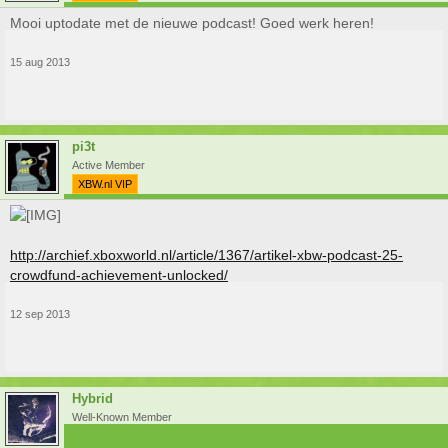
Mooi uptodate met de nieuwe podcast! Goed werk heren!
15 aug 2013
pi3t
Active Member
XBW.nl VIP
http://archief.xboxworld.nl/article/1367/artikel-xbw-podcast-25-
crowdfund-achievement-unlocked/
12 sep 2013
Hybrid
Well-Known Member